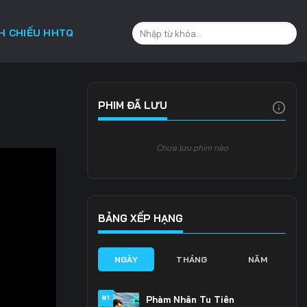
CH CHIẾU HHTQ
PHIM ĐÃ LƯU
Chưa lưu phim nào
BẢNG XẾP HẠNG
NGÀY
THÁNG
NĂM
#1
Phàm Nhân Tu Tiên