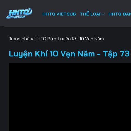
Bỏ
qua
HHTQ VIETSUB
THỂ LOẠI
HHTQ ĐAN
nội
dung
Trang chủ
»
HHTQ Bộ
»
Luyện Khí 10 Vạn Năm
Luyện Khí 10 Vạn Năm - Tập 73 