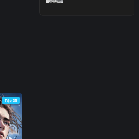
 63
 70
 77
 84
 91
 98
105
Tập 25
112
119
126