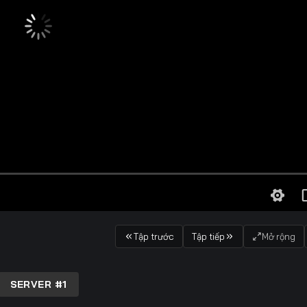
Tập trước
Tập tiếp
Mở rộng
SERVER #1