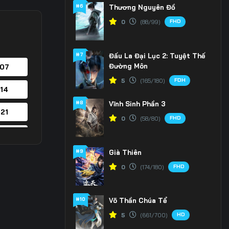
#6
Thương Nguyên Đồ
FHD
0
(88/99)
#7
Đấu La Đại Lục 2: Tuyệt Thế
Đường Môn
 07
FDH
5
(165/180)
 14
#8
Vĩnh Sinh Phần 3
 21
FHD
0
(58/80)
 28
#9
Già Thiên
 35
FHD
0
(174/180)
 42
#10
Võ Thần Chúa Tể
 49
HD
5
(661/700)
 56