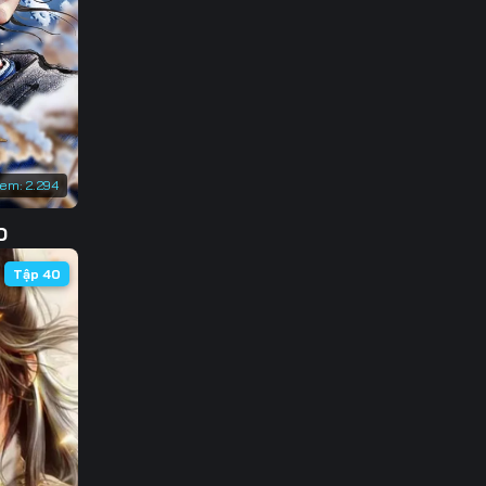
133
140
147
154
xem:
2.294
161
D
168
Tập 40
175
182
189
196