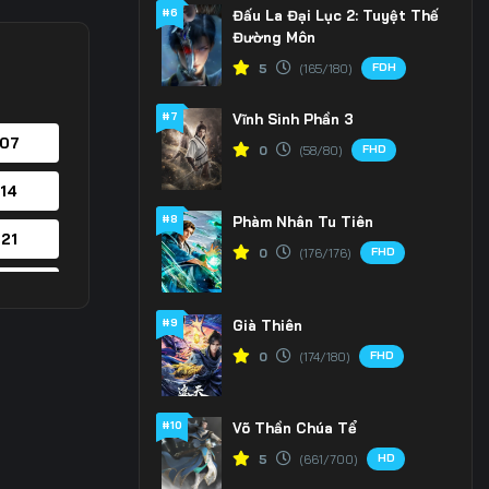
#6
Đấu La Đại Lục 2: Tuyệt Thế
Đường Môn
FDH
5
(165/180)
#7
Vĩnh Sinh Phần 3
 07
FHD
0
(58/80)
 14
#8
Phàm Nhân Tu Tiên
 21
FHD
0
(176/176)
 28
#9
Già Thiên
 35
FHD
0
(174/180)
 42
#10
Võ Thần Chúa Tể
 49
HD
5
(661/700)
 56