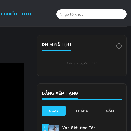
CH CHIẾU HHTQ
PHIM ĐÃ LƯU
Chưa lưu phim nào
BẢNG XẾP HẠNG
NGÀY
THÁNG
NĂM
#1
Vạn Giới Độc Tôn