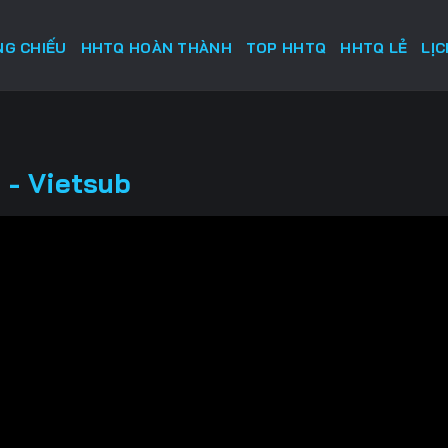
G CHIẾU
HHTQ HOÀN THÀNH
TOP HHTQ
HHTQ LẺ
LỊ
 - Vietsub