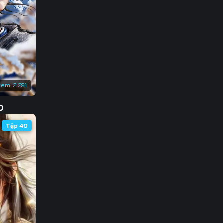
133
140
147
154
xem:
2.291
161
D
168
Tập 40
175
182
189
196