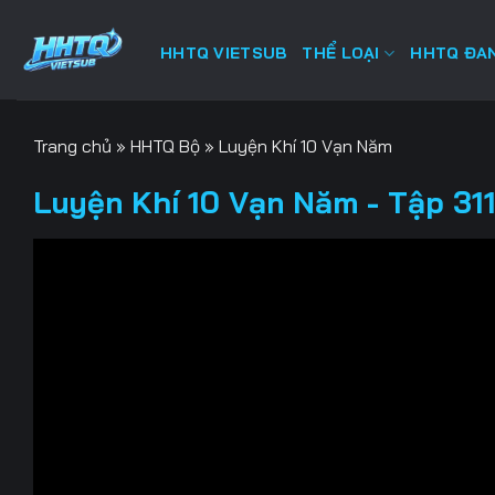
Bỏ
qua
HHTQ VIETSUB
THỂ LOẠI
HHTQ ĐAN
nội
dung
Trang chủ
»
HHTQ Bộ
»
Luyện Khí 10 Vạn Năm
Luyện Khí 10 Vạn Năm - Tập 311