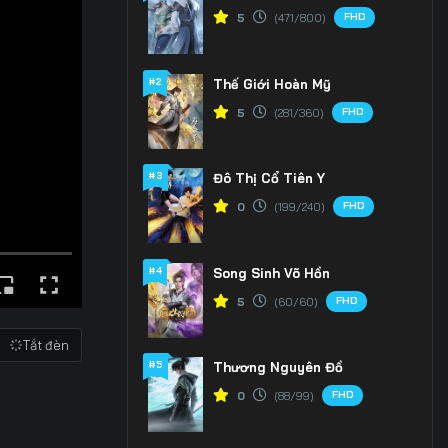
FHD
5
(471/800)
#2
Thế Giới Hoàn Mỹ
FHD
5
(281/360)
#3
Đô Thị Cổ Tiên Y
FHD
0
(199/240)
#4
Song Sinh Võ Hồn
FHD
5
(60/60)
Tắt đèn
#5
Thương Nguyên Đồ
FHD
0
(88/99)