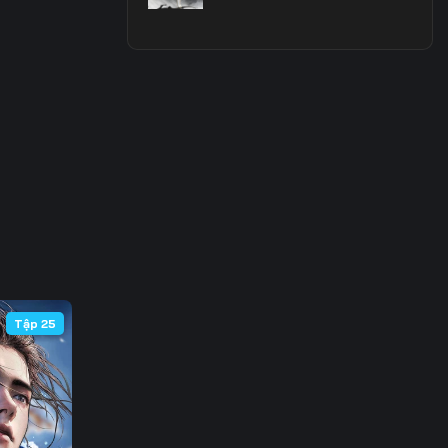
 63
 70
 77
 84
 91
 98
105
Tập 25
112
119
126