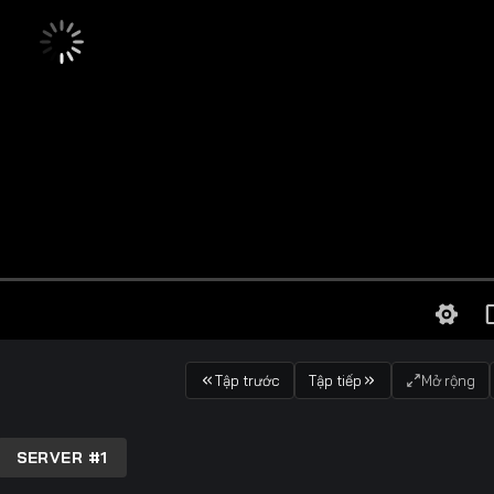
Tập trước
Tập tiếp
Mở rộng
SERVER #1