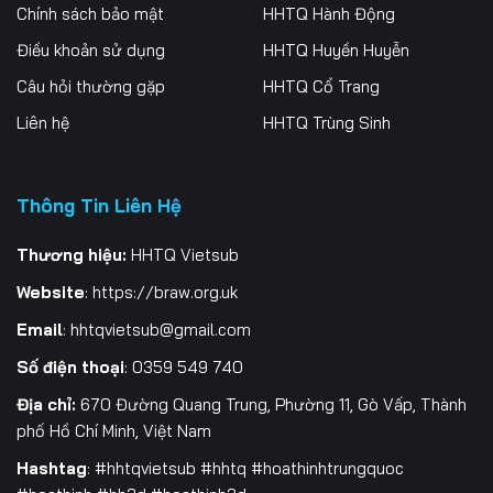
Tập 256
Tập 257
Tập 258
Chính sách bảo mật
HHTQ Hành Động
Điều khoản sử dụng
HHTQ Huyền Huyễn
Tập 259
Tập 260
Tập 261
Câu hỏi thường gặp
HHTQ Cổ Trang
Tập 262
Tập 263
Tập 264
Liên hệ
HHTQ Trùng Sinh
Tập 265
Tập 266
Tập 267
Thông Tin Liên Hệ
Tập 268
Tập 269
Tập 270
Tập 271
Tập 272
Tập 273
Thương hiệu:
HHTQ Vietsub
Website
:
https://braw.org.uk
Tập 274
Tập 275
Tập 276
Email
:
hhtqvietsub@gmail.com
Tập 277
Tập 278
Tập 279
Số điện thoại
: 0359 549 740
Tập 280
Tập 281
Tập 282
Địa chỉ:
670 Đường Quang Trung, Phường 11, Gò Vấp, Thành
phố Hồ Chí Minh, Việt Nam
Tập 283
Tập 284
Tập 285
Hashtag
: #hhtqvietsub #hhtq #hoathinhtrungquoc