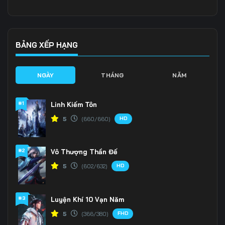
Tập 136
Tập 137
Tập 138
Tập 139
Tập 140
Tập 141
BẢNG XẾP HẠNG
Tập 142
Tập 143
Tập 144
NGÀY
THÁNG
NĂM
Tập 145
Tập 146
Tập 147
#1
Linh Kiếm Tôn
Tập 148
Tập 149
Tập 150
HD
5
(660/660)
Tập 151
Tập 152
Tập 153
#2
Vô Thượng Thần Đế
Tập 154
Tập 155
Tập 156
HD
5
(602/632)
Tập 157
Tập 158
Tập 159
Tập 160
Tập 161
Tập 162
#3
Luyện Khí 10 Vạn Năm
FHD
5
(366/380)
Tập 163
Tập 164
Tập 165