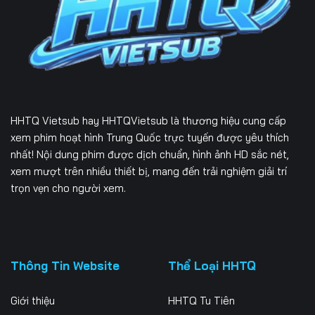
Tập 226
Tập 227
Tập 228
Tập 229
Tập 230
Tập 231
Tập 232
Tập 233
Tập 234
Tập 235
Tập 236
Tập 237
HHTQ Vietsub
hay HHTQVietsub là thương hiệu cung cấp
Tập 238
Tập 239
Tập 240
xem phim hoạt hình Trung Quốc trực tuyến được yêu thích
nhất! Nội dung phim được dịch chuẩn, hình ảnh HD sắc nét,
Tập 241
Tập 242
Tập 243
xem mượt trên nhiều thiết bị, mang đến trải nghiệm giải trí
trọn vẹn cho người xem.
Tập 244
Tập 245
Tập 246
Tập 247
Tập 248
Tập 249
Tập 250
Tập 251
Tập 252
Thông Tin Website
Thể Loại HHTQ
Tập 253
Tập 254
Tập 255
Giới thiệu
HHTQ Tu Tiên