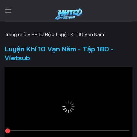
Bỏ
qua
nội
dung
Trang chủ
»
HHTQ Bộ
»
Luyện Khí 10 Vạn Năm
Luyện Khí 10 Vạn Năm - Tập 180 -
Vietsub