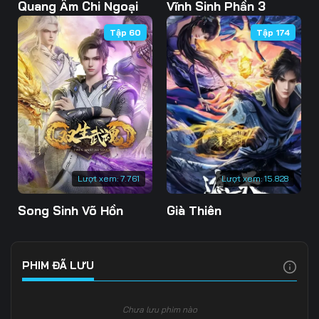
Tập 103
Tập 104
Tập 105
Quang Âm Chi Ngoại
Vĩnh Sinh Phần 3
Tập 60
Tập 174
Tập 106
Tập 107
Tập 108
Tập 109
Tập 110
Tập 111
Tập 112
Tập 113
Tập 114
Tập 115
Tập 116
Tập 117
Tập 118
Tập 119
Tập 120
Lượt xem:
7.761
Lượt xem:
15.828
Tập 121
Tập 122
Tập 123
Song Sinh Võ Hồn
Già Thiên
Tập 124
Tập 125
Tập 126
Tập 127
Tập 128
Tập 129
PHIM ĐÃ LƯU
Tập 130
Tập 131
Tập 132
Chưa lưu phim nào
Tập 133
Tập 134
Tập 135