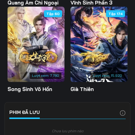
Tập 103
Tập 104
Tập 105
Quang Âm Chi Ngoại
Vĩnh Sinh Phần 3
Tập 60
Tập 174
Tập 106
Tập 107
Tập 108
Tập 109
Tập 110
Tập 111
Tập 112
Tập 113
Tập 114
Tập 115
Tập 116
Tập 117
Tập 118
Tập 119
Tập 120
Lượt xem:
7.780
Lượt xem:
15.920
Tập 121
Tập 122
Tập 123
Song Sinh Võ Hồn
Già Thiên
Tập 124
Tập 125
Tập 126
Tập 127
Tập 128
Tập 129
PHIM ĐÃ LƯU
Tập 130
Tập 131
Tập 132
Chưa lưu phim nào
Tập 133
Tập 134
Tập 135