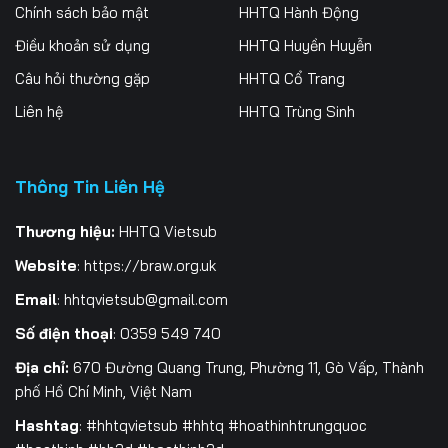
Tập 256
Tập 257
Tập 258
Chính sách bảo mật
HHTQ Hành Động
Điều khoản sử dụng
HHTQ Huyền Huyễn
Tập 259
Tập 260
Tập 261
Câu hỏi thường gặp
HHTQ Cổ Trang
Tập 262
Tập 263
Tập 264
Liên hệ
HHTQ Trùng Sinh
Tập 265
Tập 266
Tập 267
Thông Tin Liên Hệ
Tập 268
Tập 269
Tập 270
Tập 271
Tập 272
Tập 273
Thương hiệu:
HHTQ Vietsub
Website
:
https://braw.org.uk
Tập 274
Tập 275
Tập 276
Email
:
hhtqvietsub@gmail.com
Tập 277
Tập 278
Tập 279
Số điện thoại
: 0359 549 740
Tập 280
Tập 281
Tập 282
Địa chỉ:
670 Đường Quang Trung, Phường 11, Gò Vấp, Thành
phố Hồ Chí Minh, Việt Nam
Tập 283
Tập 284
Tập 285
Hashtag
: #hhtqvietsub #hhtq #hoathinhtrungquoc