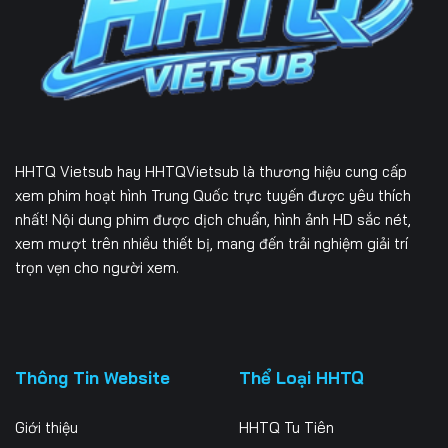
Tập 226
Tập 227
Tập 228
Tập 229
Tập 230
Tập 231
Tập 232
Tập 233
Tập 234
Tập 235
Tập 236
Tập 237
HHTQ Vietsub
hay HHTQVietsub là thương hiệu cung cấp
Tập 238
Tập 239
Tập 240
xem phim hoạt hình Trung Quốc trực tuyến được yêu thích
nhất! Nội dung phim được dịch chuẩn, hình ảnh HD sắc nét,
Tập 241
Tập 242
Tập 243
xem mượt trên nhiều thiết bị, mang đến trải nghiệm giải trí
trọn vẹn cho người xem.
Tập 244
Tập 245
Tập 246
Tập 247
Tập 248
Tập 249
Tập 250
Tập 251
Tập 252
Thông Tin Website
Thể Loại HHTQ
Tập 253
Tập 254
Tập 255
Giới thiệu
HHTQ Tu Tiên