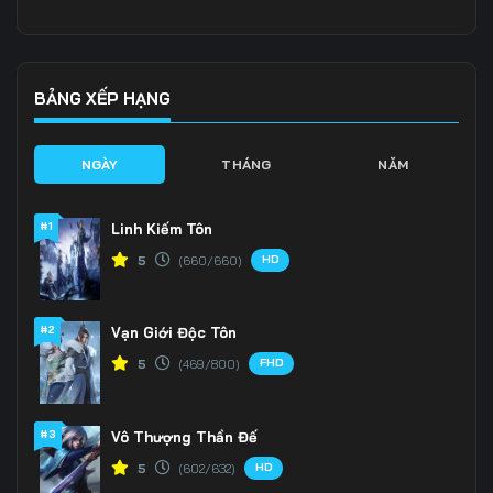
Tập 136
Tập 137
Tập 138
Tập 139
Tập 140
Tập 141
BẢNG XẾP HẠNG
Tập 142
Tập 143
Tập 144
NGÀY
THÁNG
NĂM
Tập 145
Tập 146
Tập 147
#1
Linh Kiếm Tôn
Tập 148
Tập 149
Tập 150
HD
5
(660/660)
Tập 151
Tập 152
Tập 153
#2
Vạn Giới Độc Tôn
Tập 154
Tập 155
Tập 156
FHD
5
(469/800)
Tập 157
Tập 158
Tập 159
Tập 160
Tập 161
Tập 162
#3
Vô Thượng Thần Đế
HD
5
(602/632)
Tập 163
Tập 164
Tập 165