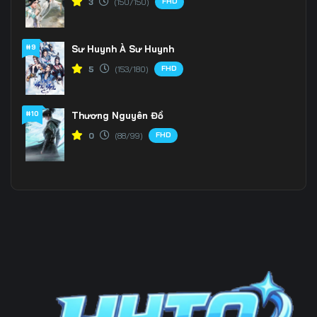
FHD
3
(150/150)
Tập 196
Tập 197
Tập 198
#9
Sư Huynh À Sư Huynh
Tập 199
Tập 200
Tập 201
FHD
5
(153/180)
Tập 202
Tập 203
Tập 204
Tập 205
Tập 206
Tập 207
#10
Thương Nguyên Đồ
FHD
0
(88/99)
Tập 208
Tập 209
Tập 210
Tập 211
Tập 212
Tập 213
Tập 214
Tập 215
Tập 216
Tập 217
Tập 218
Tập 219
Tập 220
Tập 221
Tập 222
Tập 223
Tập 224
Tập 225