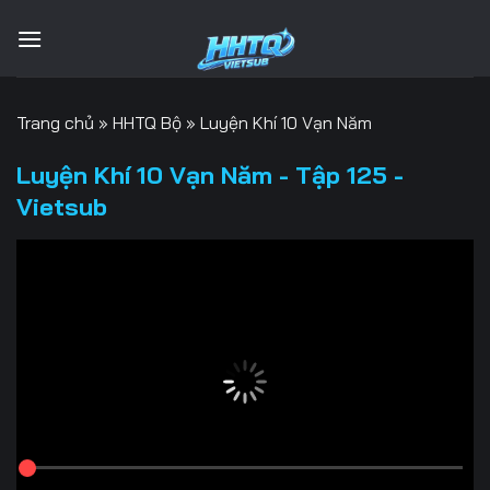
Bỏ
qua
nội
dung
Trang chủ
»
HHTQ Bộ
»
Luyện Khí 10 Vạn Năm
Luyện Khí 10 Vạn Năm - Tập 125 -
Vietsub