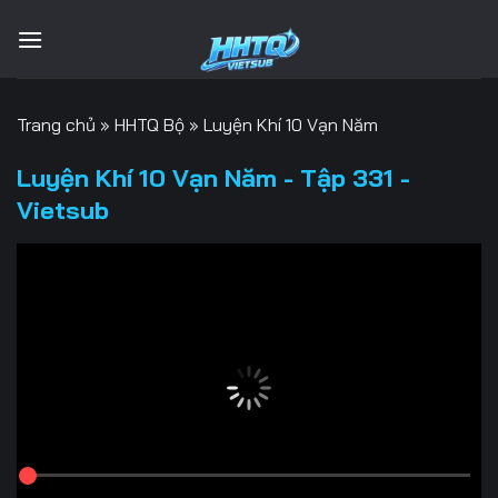
Bỏ
qua
nội
dung
Trang chủ
»
HHTQ Bộ
»
Luyện Khí 10 Vạn Năm
Luyện Khí 10 Vạn Năm - Tập 331 -
Vietsub