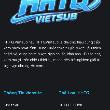
Tập 226
Tập 227
Tập 228
Tập 229
Tập 230
Tập 231
Tập 232
Tập 233
Tập 234
Tập 235
Tập 236
Tập 237
HHTQ Vietsub
hay HHTQVietsub là thương hiệu cung cấp
Tập 238
Tập 239
Tập 240
xem phim hoạt hình Trung Quốc trực tuyến được yêu thích
nhất! Nội dung phim được dịch chuẩn, hình ảnh HD sắc nét,
Tập 241
Tập 242
Tập 243
xem mượt trên nhiều thiết bị, mang đến trải nghiệm giải trí
trọn vẹn cho người xem.
Tập 244
Tập 245
Tập 246
Tập 247
Tập 248
Tập 249
Tập 250
Tập 251
Tập 252
Thông Tin Website
Thể Loại HHTQ
Tập 253
Tập 254
Tập 255
Giới thiệu
HHTQ Tu Tiên