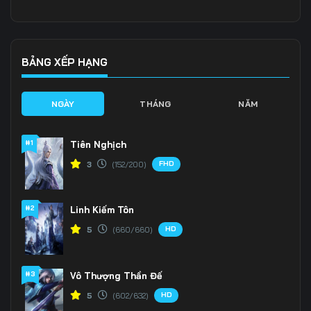
Tập 136
Tập 137
Tập 138
Tập 139
Tập 140
Tập 141
BẢNG XẾP HẠNG
Tập 142
Tập 143
Tập 144
NGÀY
THÁNG
NĂM
Tập 145
Tập 146
Tập 147
#1
Tiên Nghịch
Tập 148
Tập 149
Tập 150
FHD
3
(152/200)
Tập 151
Tập 152
Tập 153
#2
Linh Kiếm Tôn
Tập 154
Tập 155
Tập 156
HD
5
(660/660)
Tập 157
Tập 158
Tập 159
Tập 160
Tập 161
Tập 162
#3
Vô Thượng Thần Đế
HD
5
(602/632)
Tập 163
Tập 164
Tập 165