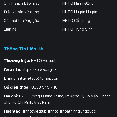
Tập 256
Tập 257
Tập 258
Chính sách bảo mật
HHTQ Hành Động
Điều khoản sử dụng
HHTQ Huyền Huyễn
Tập 259
Tập 260
Tập 261
Câu hỏi thường gặp
HHTQ Cổ Trang
Tập 262
Tập 263
Tập 264
Liên hệ
HHTQ Trùng Sinh
Tập 265
Tập 266
Tập 267
Thông Tin Liên Hệ
Tập 268
Tập 269
Tập 270
Tập 271
Tập 272
Tập 273
Thương hiệu:
HHTQ Vietsub
Website
:
https://braw.org.uk
Tập 274
Tập 275
Tập 276
Email
:
hhtqvietsub@gmail.com
Tập 277
Tập 278
Tập 279
Số điện thoại
: 0359 549 740
Tập 280
Tập 281
Tập 282
Địa chỉ:
670 Đường Quang Trung, Phường 11, Gò Vấp, Thành
phố Hồ Chí Minh, Việt Nam
Tập 283
Tập 284
Tập 285
Hashtag
: #hhtqvietsub #hhtq #hoathinhtrungquoc