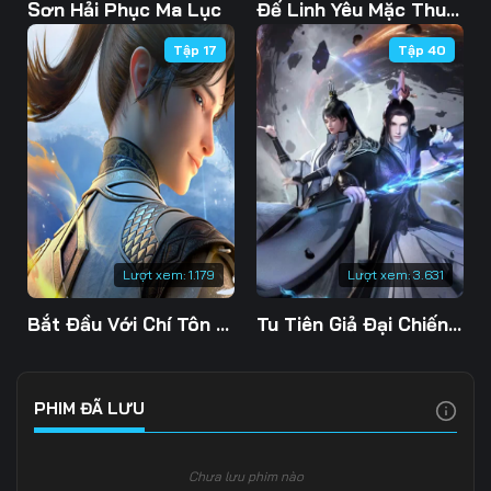
Tập 103
Tập 104
Tập 105
Sơn Hải Phục Ma Lục
Đế Linh Yêu Mặc Thuỷ Linh Lung
Tập 17
Tập 40
Tập 106
Tập 107
Tập 108
Tập 109
Tập 110
Tập 111
Tập 112
Tập 113
Tập 114
Tập 115
Tập 116
Tập 117
Tập 118
Tập 119
Tập 120
Lượt xem:
1.179
Lượt xem:
3.631
Tập 121
Tập 122
Tập 123
Bắt Đầu Với Chí Tôn Đan Điền
Tu Tiên Giả Đại Chiến Siêu Năng Lực 3D
Tập 124
Tập 125
Tập 126
Tập 127
Tập 128
Tập 129
PHIM ĐÃ LƯU
Tập 130
Tập 131
Tập 132
Chưa lưu phim nào
Tập 133
Tập 134
Tập 135