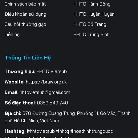
Tập 256
Tập 257
Tập 258
Chính sách bảo mật
HHTQ Hành Động
Điều khoản sử dụng
HHTQ Huyền Huyễn
Tập 259
Tập 260
Tập 261
Câu hỏi thường gặp
HHTQ Cổ Trang
Tập 262
Tập 263
Tập 264
Liên hệ
HHTQ Trùng Sinh
Tập 265
Tập 266
Tập 267
Thông Tin Liên Hệ
Tập 268
Tập 269
Tập 270
Tập 271
Tập 272
Tập 273
Thương hiệu:
HHTQ Vietsub
Website
:
https://braw.org.uk
Tập 274
Tập 275
Tập 276
Email
:
hhtqvietsub@gmail.com
Tập 277
Tập 278
Tập 279
Số điện thoại
: 0359 549 740
Tập 280
Tập 281
Tập 282
Địa chỉ:
670 Đường Quang Trung, Phường 11, Gò Vấp, Thành
phố Hồ Chí Minh, Việt Nam
Tập 283
Tập 284
Tập 285
Hashtag
: #hhtqvietsub #hhtq #hoathinhtrungquoc