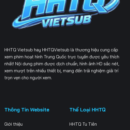
Tập 226
Tập 227
Tập 228
Tập 229
Tập 230
Tập 231
Tập 232
Tập 233
Tập 234
Tập 235
Tập 236
Tập 237
HHTQ Vietsub
hay HHTQVietsub là thương hiệu cung cấp
Tập 238
Tập 239
Tập 240
xem phim hoạt hình Trung Quốc trực tuyến được yêu thích
nhất! Nội dung phim được dịch chuẩn, hình ảnh HD sắc nét,
Tập 241
Tập 242
Tập 243
xem mượt trên nhiều thiết bị, mang đến trải nghiệm giải trí
trọn vẹn cho người xem.
Tập 244
Tập 245
Tập 246
Tập 247
Tập 248
Tập 249
Tập 250
Tập 251
Tập 252
Thông Tin Website
Thể Loại HHTQ
Tập 253
Tập 254
Tập 255
Giới thiệu
HHTQ Tu Tiên