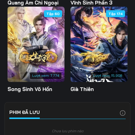
Tập 103
Tập 104
Tập 105
Quang Âm Chi Ngoại
Vĩnh Sinh Phần 3
Tập 60
Tập 174
Tập 106
Tập 107
Tập 108
Tập 109
Tập 110
Tập 111
Tập 112
Tập 113
Tập 114
Tập 115
Tập 116
Tập 117
Tập 118
Tập 119
Tập 120
Lượt xem:
7.774
Lượt xem:
15.908
Tập 121
Tập 122
Tập 123
Song Sinh Võ Hồn
Già Thiên
Tập 124
Tập 125
Tập 126
Tập 127
Tập 128
Tập 129
PHIM ĐÃ LƯU
Tập 130
Tập 131
Tập 132
Chưa lưu phim nào
Tập 133
Tập 134
Tập 135