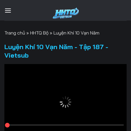
Bỏ
qua
nội
dung
Trang chủ
»
HHTQ Bộ
»
Luyện Khí 10 Vạn Năm
Luyện Khí 10 Vạn Năm - Tập 187 -
Vietsub