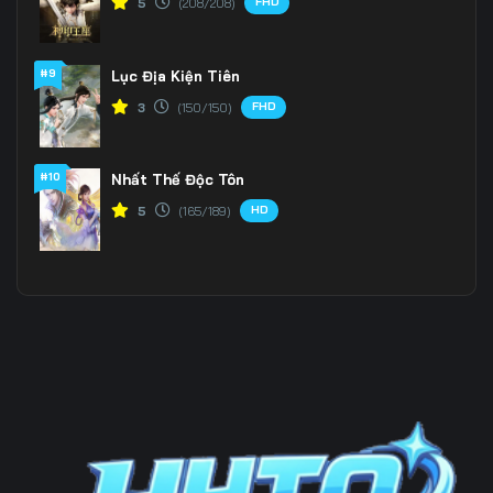
FHD
5
(208/208)
Tập 196
Tập 197
Tập 198
#9
Lục Địa Kiện Tiên
Tập 199
Tập 200
Tập 201
FHD
3
(150/150)
Tập 202
Tập 203
Tập 204
Tập 205
Tập 206
Tập 207
#10
Nhất Thế Độc Tôn
HD
5
(165/189)
Tập 208
Tập 209
Tập 210
Tập 211
Tập 212
Tập 213
Tập 214
Tập 215
Tập 216
Tập 217
Tập 218
Tập 219
Tập 220
Tập 221
Tập 222
Tập 223
Tập 224
Tập 225