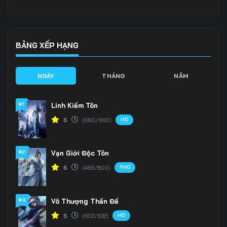
Tập 136
Tập 137
Tập 138
Tập 139
Tập 140
Tập 141
BẢNG XẾP HẠNG
Tập 142
Tập 143
Tập 144
NGÀY
THÁNG
NĂM
Tập 145
Tập 146
Tập 147
#1
Linh Kiếm Tôn
Tập 148
Tập 149
Tập 150
HD
5
(660/660)
Tập 151
Tập 152
Tập 153
#2
Vạn Giới Độc Tôn
Tập 154
Tập 155
Tập 156
FHD
5
(469/800)
Tập 157
Tập 158
Tập 159
Tập 160
Tập 161
Tập 162
#3
Vô Thượng Thần Đế
HD
5
(602/632)
Tập 163
Tập 164
Tập 165