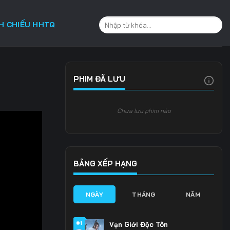
CH CHIẾU HHTQ
PHIM ĐÃ LƯU
Chưa lưu phim nào
BẢNG XẾP HẠNG
NGÀY
THÁNG
NĂM
#1
Vạn Giới Độc Tôn