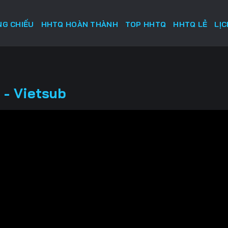
G CHIẾU
HHTQ HOÀN THÀNH
TOP HHTQ
HHTQ LẺ
LỊ
 - Vietsub