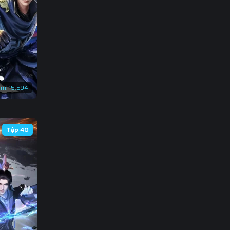
133
140
147
em:
15.594
Tập 40