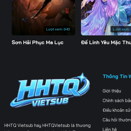
Lượt xem:
943
Lượt xem:
Sơn Hải Phục Ma Lục
Thông Tin 
Giới thiệu
Chính sách bả
Điều khoản s
Câu hỏi thườ
HHTQ Vietsub
hay HHTQVietsub là thương
Liên hệ