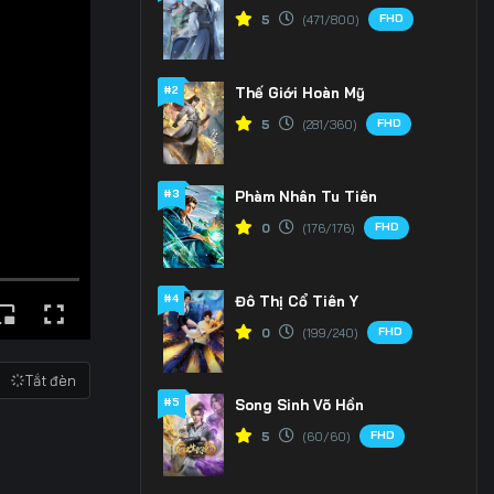
FHD
5
(471/800)
#2
Thế Giới Hoàn Mỹ
FHD
5
(281/360)
#3
Phàm Nhân Tu Tiên
FHD
0
(176/176)
#4
Đô Thị Cổ Tiên Y
FHD
0
(199/240)
Tắt đèn
#5
Song Sinh Võ Hồn
FHD
5
(60/60)