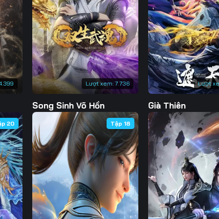
Tập 130
Tập 131
Tập 132
Tập 
Tập 137
Tập 138
Tập 139
Tập 
Tập 144
Tập 145
Tập 146
Tập 
Tập 151
Tập 152
Tập 153
4.399
Lượt xem:
7.736
Lượt x
Song Sinh Võ Hồn
Già Thiên
ập 20
Tập 18