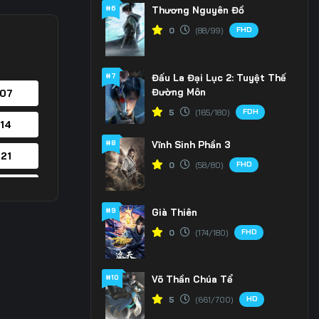
#6
Thương Nguyên Đồ
FHD
0
(88/99)
#7
Đấu La Đại Lục 2: Tuyệt Thế
Đường Môn
 07
FDH
5
(165/180)
 14
#8
Vĩnh Sinh Phần 3
 21
FHD
0
(58/80)
 28
#9
Già Thiên
 35
FHD
0
(174/180)
 42
#10
Võ Thần Chúa Tể
 49
HD
5
(661/700)
 56