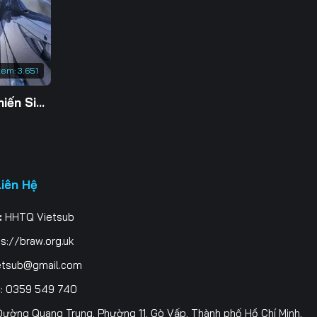
xem:
3.651
Tu Tiên Giả Đại Chiến Siêu Năng Lực 3D
Liên Hệ
:
HHTQ Vietsub
s://braw.org.uk
etsub@gmail.com
i
: 0359 549 740
ường Quang Trung, Phường 11, Gò Vấp, Thành phố Hồ Chí Minh,