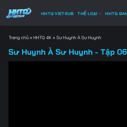
Bỏ
qua
HHTQ VIETSUB
THỂ LOẠI
HHTQ ĐAN
nội
dung
Trang chủ
»
HHTQ 4K
»
Sư Huynh À Sư Huynh
Sư Huynh À Sư Huynh - Tập 06