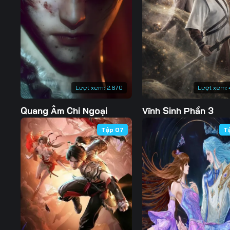
Tập 127
Tập 128
Tập 129
Tập 134
Tập 135
Tập 136
Tập 141
Tập 142
Tập 143
Tập 148
Tập 149
Tập 150
Lượt xem:
2.670
Lượt xem:
Quang Âm Chi Ngoại
Vĩnh Sinh Phần 3
Tập 07
T