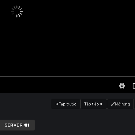
Tập trước
Tập tiếp
Mở rộng
SERVER #1