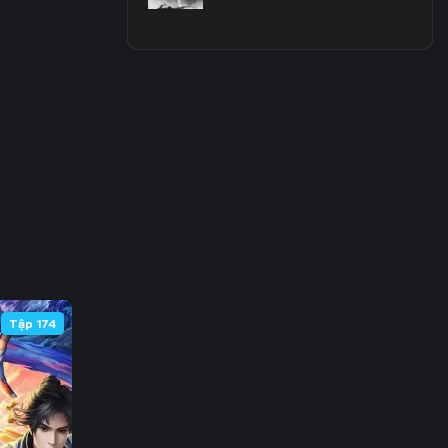
 63
 70
 77
 84
 91
 98
105
Tập 174
112
119
126