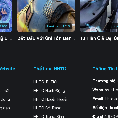
2.983
Lượt xem:
1.215
Lượt 
Đế Linh Yêu Mặc Thuỷ Linh Lung
Bắt Đầu Với Chí Tôn Đan Điền
Website
Thể Loại HHTQ
Thông Tin 
Thương hiệu
HHTQ Tu Tiên
Website
:
http
o mật
HHTQ Hành Động
Email
:
hhtqvi
ử dụng
HHTQ Huyền Huyễn
Số điện thoạ
ng gặp
HHTQ Cổ Trang
Địa chỉ:
670 Đ
HHTQ Trùng Sinh