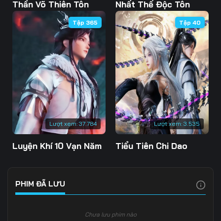
Tập 103
Tập 104
Tập 105
Thần Võ Thiên Tôn
Nhất Thế Độc Tôn
Tập 365
Tập 40
Tập 106
Tập 107
Tập 108
Tập 109
Tập 110
Tập 111
Tập 112
Tập 113
Tập 114
Tập 115
Tập 116
Tập 117
Tập 118
Tập 119
Tập 120
Lượt xem:
37.784
Lượt xem:
3.535
Tập 121
Tập 122
Tập 123
Luyện Khí 10 Vạn Năm
Tiểu Tiên Chi Dao
Tập 124
Tập 125
Tập 126
Tập 127
Tập 128
Tập 129
PHIM ĐÃ LƯU
Tập 130
Tập 131
Tập 132
Chưa lưu phim nào
Tập 133
Tập 134
Tập 135