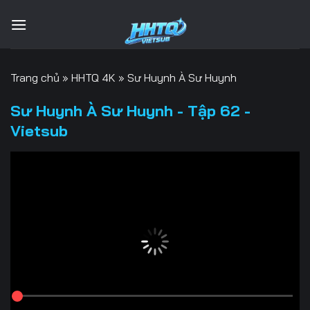
Bỏ
qua
nội
dung
Trang chủ
»
HHTQ 4K
»
Sư Huynh À Sư Huynh
Sư Huynh À Sư Huynh - Tập 62 -
Vietsub