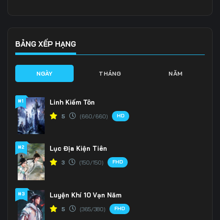
Tập 136
Tập 137
Tập 138
Tập 139
Tập 140
Tập 141
BẢNG XẾP HẠNG
Tập 142
Tập 143
Tập 144
NGÀY
THÁNG
NĂM
Tập 145
Tập 146
Tập 147
#1
Linh Kiếm Tôn
Tập 148
Tập 149
Tập 150
HD
5
(660/660)
Tập 151
Tập 152
Tập 153
#2
Lục Địa Kiện Tiên
FHD
3
(150/150)
#3
Luyện Khí 10 Vạn Năm
FHD
5
(365/380)