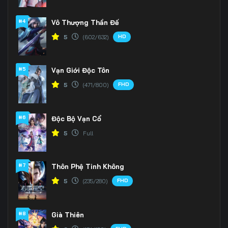
#4
Vô Thượng Thần Đế
HD
5
(602/632)
#5
Vạn Giới Độc Tôn
FHD
5
(471/800)
#6
Độc Bộ Vạn Cổ
5
Full
#7
Thôn Phệ Tinh Không
FHD
5
(235/280)
#8
Già Thiên