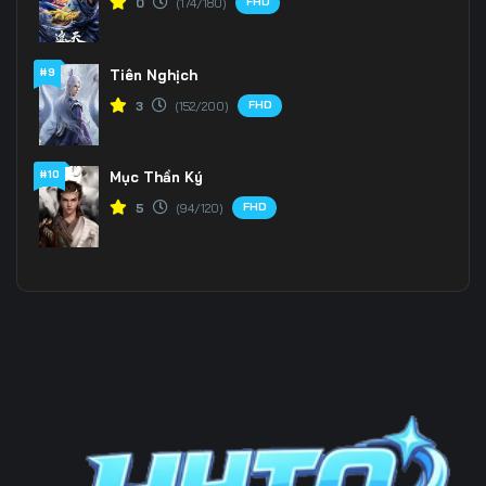
FHD
0
(174/180)
#9
Tiên Nghịch
FHD
3
(152/200)
#10
Mục Thần Ký
FHD
5
(94/120)