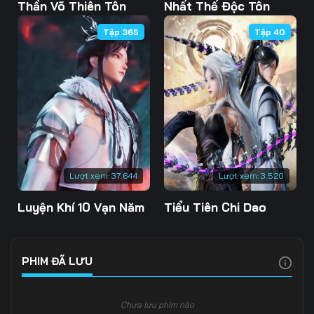
Tập 103
Tập 104
Tập 105
Thần Võ Thiên Tôn
Nhất Thế Độc Tôn
Tập 365
Tập 40
Tập 106
Tập 107
Tập 108
Tập 109
Tập 110
Tập 111
Tập 112
Tập 113
Tập 114
Tập 115
Tập 116
Tập 117
Tập 118
Tập 119
Tập 120
Lượt xem:
37.644
Lượt xem:
3.520
Tập 121
Tập 122
Tập 123
Luyện Khí 10 Vạn Năm
Tiểu Tiên Chi Dao
Tập 124
Tập 125
Tập 126
Tập 127
Tập 128
Tập 129
PHIM ĐÃ LƯU
Tập 130
Tập 131
Tập 132
Chưa lưu phim nào
Tập 133
Tập 134
Tập 135