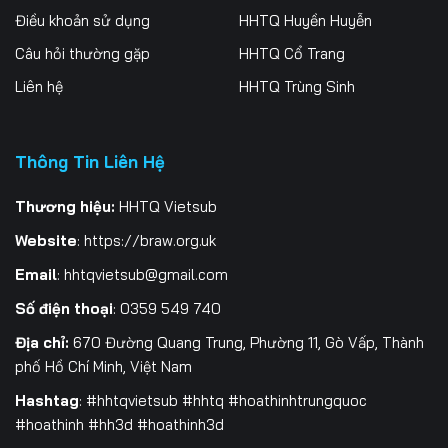
Điều khoản sử dụng
HHTQ Huyền Huyễn
Câu hỏi thường gặp
HHTQ Cổ Trang
Liên hệ
HHTQ Trùng Sinh
Thông Tin Liên Hệ
Thương hiệu:
HHTQ Vietsub
Website
:
https://braw.org.uk
Email
:
hhtqvietsub@gmail.com
Số điện thoại
: 0359 549 740
Địa chỉ:
670 Đường Quang Trung, Phường 11, Gò Vấp, Thành
phố Hồ Chí Minh, Việt Nam
Hashtag
: #hhtqvietsub #hhtq #hoathinhtrungquoc
#hoathinh #hh3d #hoathinh3d