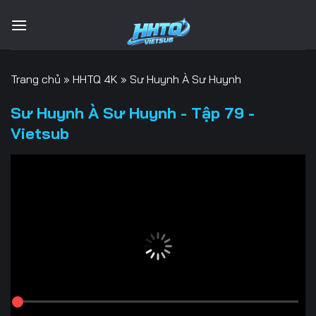
Bỏ
qua
nội
dung
Trang chủ
»
HHTQ 4K
»
Sư Huynh À Sư Huynh
Sư Huynh À Sư Huynh - Tập 79 -
Vietsub