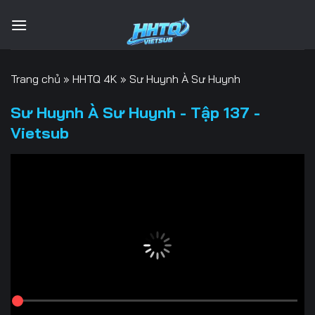
Bỏ
qua
nội
dung
Trang chủ
»
HHTQ 4K
»
Sư Huynh À Sư Huynh
Sư Huynh À Sư Huynh - Tập 137 -
Vietsub