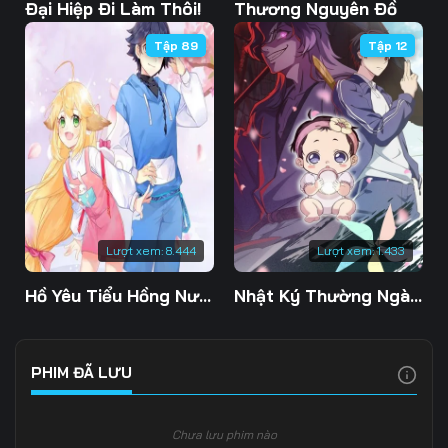
Tập 103
Tập 104
Tập 105
Đại Hiệp Đi Làm Thôi!
Thương Nguyên Đồ
Tập 89
Tập 12
Tập 106
Tập 107
Tập 108
Tập 109
Tập 110
Tập 111
Tập 112
Tập 113
Tập 114
Tập 115
Tập 116
Tập 117
Tập 118
Tập 119
Tập 120
Lượt xem:
8.444
Lượt xem:
1.433
Tập 121
Tập 122
Tập 123
Hồ Yêu Tiểu Hồng Nương
Nhật Ký Thường Ngày Của Tiên Vương Phần 5
Tập 124
Tập 125
Tập 126
Tập 127
Tập 128
Tập 129
PHIM ĐÃ LƯU
Tập 130
Tập 131
Tập 132
Chưa lưu phim nào
Tập 133
Tập 134
Tập 135