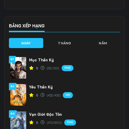
Tập 136
Tập 137
Tập 138
Tập 139
Tập 140
Tập 141
BẢNG XẾP HẠNG
Tập 142
Tập 143
Tập 144
NGÀY
THÁNG
NĂM
Tập 145
Tập 146
Tập 147
#1
Mục Thần Ký
Tập 148
Tập 149
Tập 150
FHD
5
(95/120)
Tập 151
Tập 152
Tập 153
#2
Yêu Thần Ký
HD
5
(432/432)
#3
Vạn Giới Độc Tôn
FHD
5
(472/800)