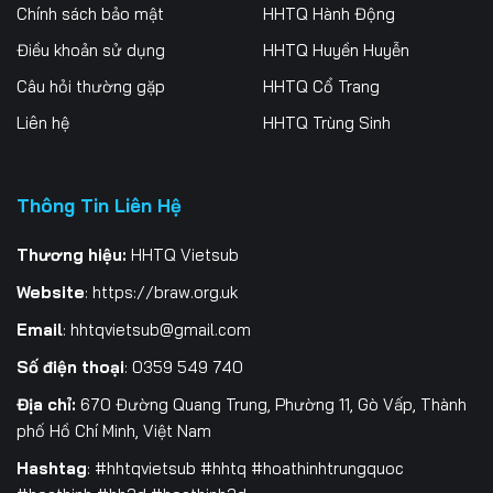
Chính sách bảo mật
HHTQ Hành Động
Điều khoản sử dụng
HHTQ Huyền Huyễn
Câu hỏi thường gặp
HHTQ Cổ Trang
Liên hệ
HHTQ Trùng Sinh
Thông Tin Liên Hệ
Thương hiệu:
HHTQ Vietsub
Website
:
https://braw.org.uk
Email
:
hhtqvietsub@gmail.com
Số điện thoại
: 0359 549 740
Địa chỉ:
670 Đường Quang Trung, Phường 11, Gò Vấp, Thành
phố Hồ Chí Minh, Việt Nam
Hashtag
: #hhtqvietsub #hhtq #hoathinhtrungquoc