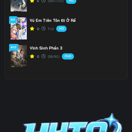
HD
5
(661/700)
#9
Vú Em Tiên Tôn Đi Ở Rể
HD
0
Full
#10
Vĩnh Sinh Phần 3
FHD
0
(58/80)