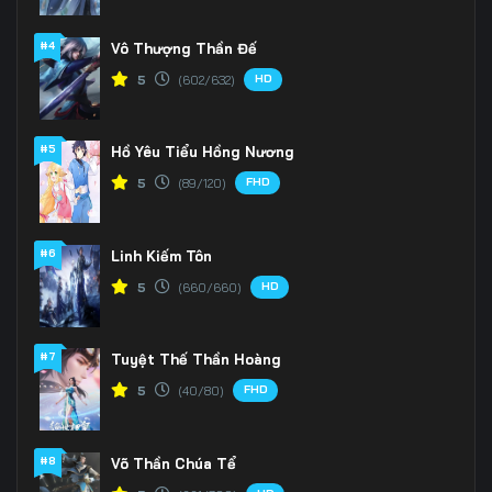
#4
Vô Thượng Thần Đế
HD
5
(602/632)
#5
Hồ Yêu Tiểu Hồng Nương
FHD
5
(89/120)
#6
Linh Kiếm Tôn
HD
5
(660/660)
#7
Tuyệt Thế Thần Hoàng
FHD
5
(40/80)
#8
Võ Thần Chúa Tể