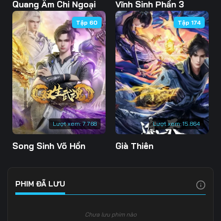
Tập 103
Tập 104
Tập 105
Quang Âm Chi Ngoại
Vĩnh Sinh Phần 3
Tập 60
Tập 174
Tập 106
Tập 107
Tập 108
Tập 109
Tập 110
Tập 111
Tập 112
Tập 113
Tập 114
Tập 115
Tập 116
Tập 117
Tập 118
Tập 119
Tập 120
Lượt xem:
7.768
Lượt xem:
15.864
Tập 121
Tập 122
Tập 123
Song Sinh Võ Hồn
Già Thiên
Tập 124
Tập 125
Tập 126
Tập 127
Tập 128
Tập 129
PHIM ĐÃ LƯU
Tập 130
Tập 131
Tập 132
Chưa lưu phim nào
Tập 133
Tập 134
Tập 135