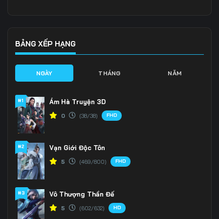
Tập 136
Tập 137
Tập 138
Tập 139
Tập 140
Tập 141
BẢNG XẾP HẠNG
Tập 142
Tập 143
Tập 144
NGÀY
THÁNG
NĂM
Tập 145
Tập 146
Tập 147
#1
Ám Hà Truyện 3D
Tập 148
Tập 149
Tập 150
FHD
0
(38/38)
Tập 151
Tập 152
Tập 153
#2
Vạn Giới Độc Tôn
FHD
5
(469/800)
#3
Vô Thượng Thần Đế
HD
5
(602/632)