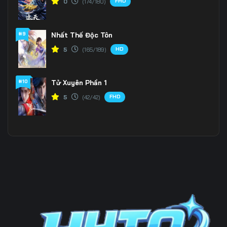
FHD
0
(174/180)
#9
Nhất Thế Độc Tôn
HD
5
(165/189)
#10
Tử Xuyên Phần 1
FHD
5
(42/42)