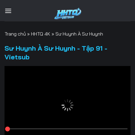
Bỏ
qua
nội
dung
Trang chủ
»
HHTQ 4K
»
Sư Huynh À Sư Huynh
Sư Huynh À Sư Huynh - Tập 91 -
Vietsub