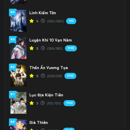
#4
Linh Kiếm Tôn
HD
5
(660/660)
#5
Luyện Khí 10 Vạn Năm
FHD
5
(366/380)
#6
Thần Ấn Vương Tọa
FHD
5
(208/208)
#7
Lục Địa Kiện Tiên
FHD
3
(150/150)
#8
Già Thiên