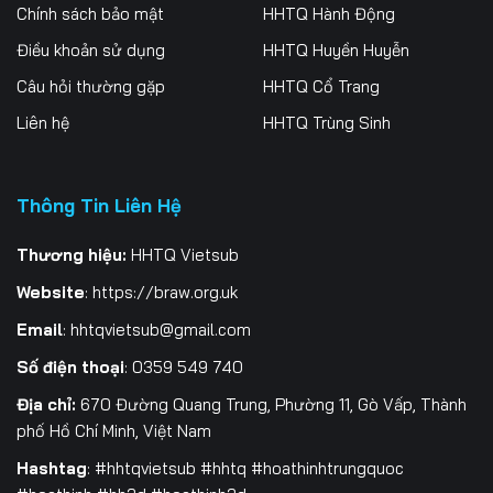
Chính sách bảo mật
HHTQ Hành Động
Điều khoản sử dụng
HHTQ Huyền Huyễn
Câu hỏi thường gặp
HHTQ Cổ Trang
Liên hệ
HHTQ Trùng Sinh
Thông Tin Liên Hệ
Thương hiệu:
HHTQ Vietsub
Website
:
https://braw.org.uk
Email
:
hhtqvietsub@gmail.com
Số điện thoại
: 0359 549 740
Địa chỉ:
670 Đường Quang Trung, Phường 11, Gò Vấp, Thành
phố Hồ Chí Minh, Việt Nam
Hashtag
: #hhtqvietsub #hhtq #hoathinhtrungquoc