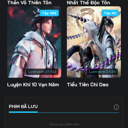
Tập 103
Tập 104
Tập 105
Thần Võ Thiên Tôn
Nhất Thế Độc Tôn
Tập 365
Tập 40
Tập 106
Tập 107
Tập 108
Tập 109
Tập 110
Tập 111
Tập 112
Tập 113
Tập 114
Tập 115
Tập 116
Tập 117
Tập 118
Tập 119
Tập 120
Lượt xem:
37.732
Lượt xem:
3.535
Tập 121
Tập 122
Tập 123
Luyện Khí 10 Vạn Năm
Tiểu Tiên Chi Dao
Tập 124
Tập 125
Tập 126
Tập 127
Tập 128
Tập 129
PHIM ĐÃ LƯU
Tập 130
Tập 131
Tập 132
Chưa lưu phim nào
Tập 133
Tập 134
Tập 135