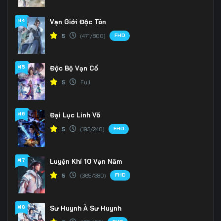
#4
Vạn Giới Độc Tôn
FHD
5
(471/800)
#5
Độc Bộ Vạn Cổ
5
Full
#6
Đại Lục Linh Võ
FHD
5
(193/240)
#7
Luyện Khí 10 Vạn Năm
FHD
5
(365/380)
#8
Sư Huynh À Sư Huynh