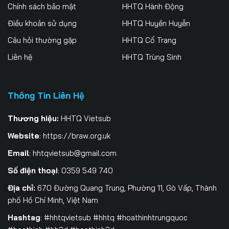
Chính sách bảo mật
HHTQ Hành Động
Điều khoản sử dụng
HHTQ Huyền Huyễn
Câu hỏi thường gặp
HHTQ Cổ Trang
Liên hệ
HHTQ Trùng Sinh
Thông Tin Liên Hệ
Thương hiệu:
HHTQ Vietsub
Website
:
https://braw.org.uk
Email
:
hhtqvietsub@gmail.com
Số điện thoại
: 0359 549 740
Địa chỉ:
670 Đường Quang Trung, Phường 11, Gò Vấp, Thành
phố Hồ Chí Minh, Việt Nam
Hashtag
: #hhtqvietsub #hhtq #hoathinhtrungquoc