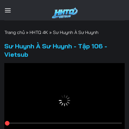
Bỏ
qua
nội
dung
Trang chủ
»
HHTQ 4K
»
Sư Huynh À Sư Huynh
Sư Huynh À Sư Huynh - Tập 106 -
Vietsub