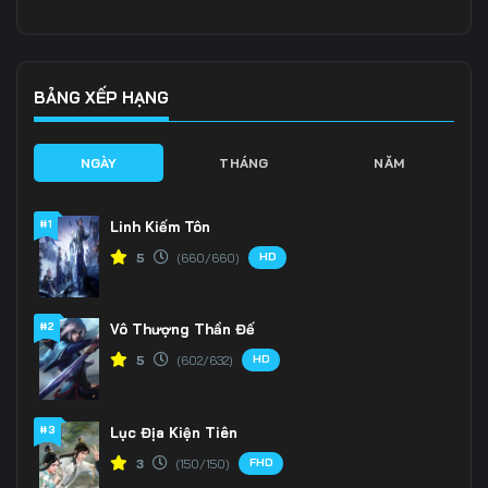
Tập 136
Tập 137
Tập 138
Tập 139
Tập 140
Tập 141
BẢNG XẾP HẠNG
Tập 142
Tập 143
Tập 144
NGÀY
THÁNG
NĂM
Tập 145
Tập 146
Tập 147
#1
Linh Kiếm Tôn
Tập 148
Tập 149
Tập 150
HD
5
(660/660)
Tập 151
Tập 152
Tập 153
#2
Vô Thượng Thần Đế
HD
5
(602/632)
#3
Lục Địa Kiện Tiên
FHD
3
(150/150)