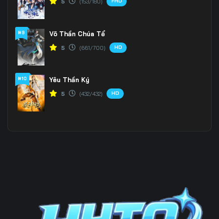
FHD
5
(153/180)
#9
Võ Thần Chúa Tể
HD
5
(661/700)
#10
Yêu Thần Ký
HD
5
(432/432)