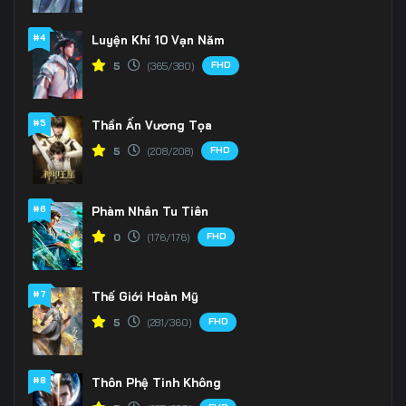
#4
Luyện Khí 10 Vạn Năm
FHD
5
(365/380)
#5
Thần Ấn Vương Tọa
FHD
5
(208/208)
#6
Phàm Nhân Tu Tiên
FHD
0
(176/176)
#7
Thế Giới Hoàn Mỹ
FHD
5
(281/360)
#8
Thôn Phệ Tinh Không