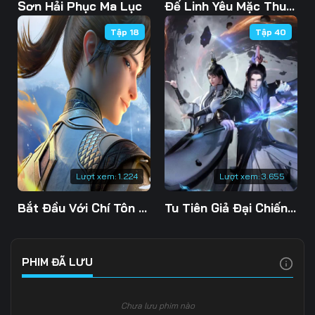
Tập 103
Tập 104
Tập 105
Sơn Hải Phục Ma Lục
Đế Linh Yêu Mặc Thuỷ Linh Lung
Tập 18
Tập 40
Tập 106
Tập 107
Tập 108
Tập 109
Tập 110
Tập 111
Tập 112
Tập 113
Tập 114
Tập 115
Tập 116
Tập 117
Tập 118
Tập 119
Tập 120
Lượt xem:
1.224
Lượt xem:
3.655
Tập 121
Tập 122
Tập 123
Bắt Đầu Với Chí Tôn Đan Điền
Tu Tiên Giả Đại Chiến Siêu Năng Lực 3D
Tập 124
Tập 125
Tập 126
Tập 127
Tập 128
Tập 129
PHIM ĐÃ LƯU
Tập 130
Tập 131
Tập 132
Chưa lưu phim nào
Tập 133
Tập 134
Tập 135