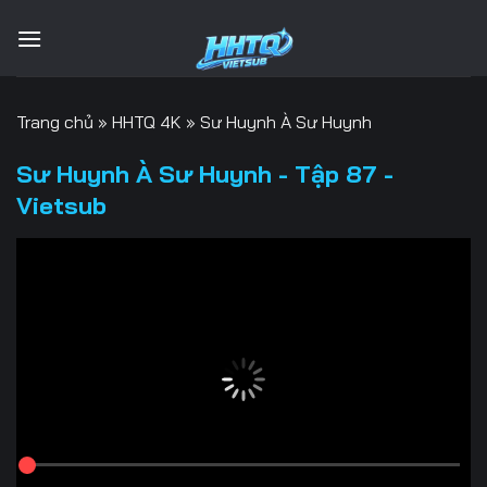
Bỏ
qua
nội
dung
Trang chủ
»
HHTQ 4K
»
Sư Huynh À Sư Huynh
Sư Huynh À Sư Huynh - Tập 87 -
Vietsub