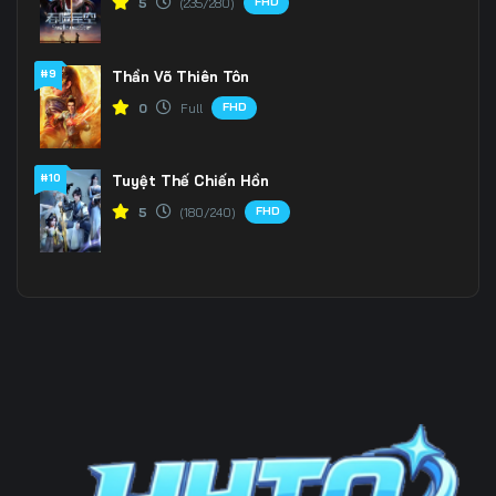
FHD
5
(235/280)
#9
Thần Võ Thiên Tôn
FHD
0
Full
#10
Tuyệt Thế Chiến Hồn
FHD
5
(180/240)