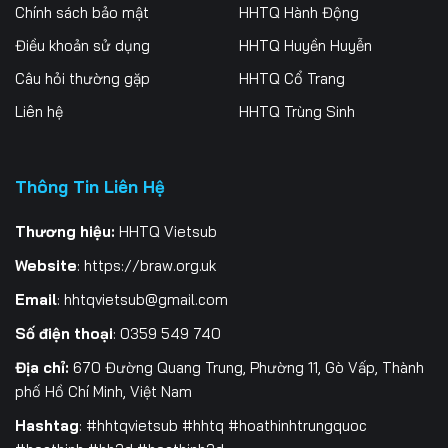
Chính sách bảo mật
HHTQ Hành Động
Điều khoản sử dụng
HHTQ Huyền Huyễn
Câu hỏi thường gặp
HHTQ Cổ Trang
Liên hệ
HHTQ Trùng Sinh
Thông Tin Liên Hệ
Thương hiệu:
HHTQ Vietsub
Website
:
https://braw.org.uk
Email
:
hhtqvietsub@gmail.com
Số điện thoại
: 0359 549 740
Địa chỉ:
670 Đường Quang Trung, Phường 11, Gò Vấp, Thành
phố Hồ Chí Minh, Việt Nam
Hashtag
: #hhtqvietsub #hhtq #hoathinhtrungquoc