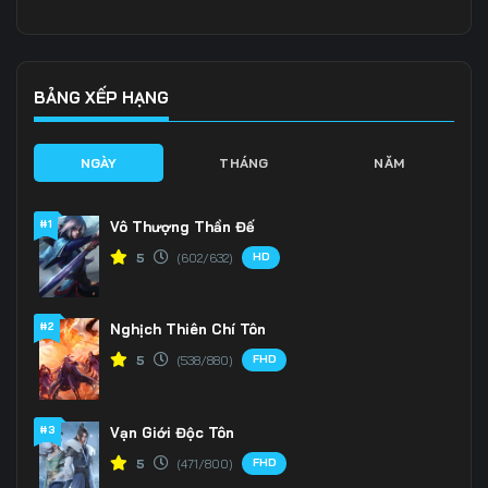
Tập 136
Tập 137
Tập 138
Tập 139
Tập 140
Tập 141
BẢNG XẾP HẠNG
Tập 142
Tập 143
Tập 144
NGÀY
THÁNG
NĂM
Tập 145
Tập 146
Tập 147
#1
Vô Thượng Thần Đế
Tập 148
Tập 149
Tập 150
HD
5
(602/632)
Tập 151
Tập 152
Tập 153
#2
Nghịch Thiên Chí Tôn
FHD
5
(538/880)
#3
Vạn Giới Độc Tôn
FHD
5
(471/800)