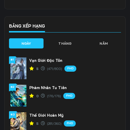
Tập 136
Tập 137
Tập 138
Tập 139
Tập 140
Tập 141
BẢNG XẾP HẠNG
Tập 142
Tập 143
Tập 144
NGÀY
THÁNG
NĂM
Tập 145
Tập 146
Tập 147
#1
Vạn Giới Độc Tôn
Tập 148
Tập 149
Tập 150
FHD
5
(471/800)
Tập 151
Tập 152
Tập 153
#2
Phàm Nhân Tu Tiên
FHD
0
(176/176)
#3
Thế Giới Hoàn Mỹ
FHD
5
(281/360)