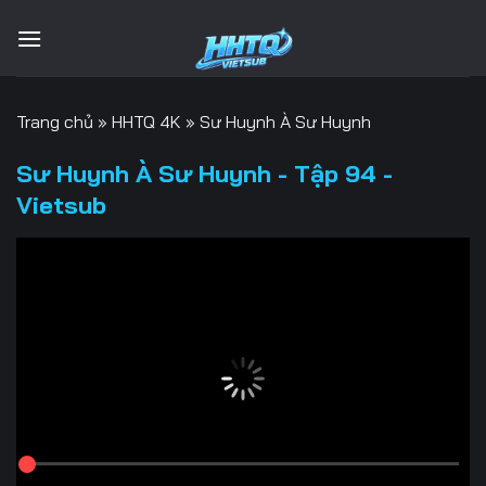
Bỏ
qua
nội
dung
Trang chủ
»
HHTQ 4K
»
Sư Huynh À Sư Huynh
Sư Huynh À Sư Huynh - Tập 94 -
Vietsub