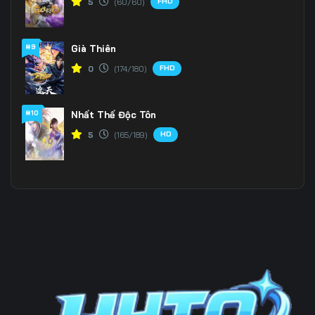
FHD
5
(60/60)
#9
Già Thiên
FHD
0
(174/180)
#10
Nhất Thế Độc Tôn
HD
5
(165/189)