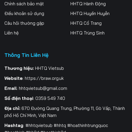
Chính sách bảo mật
HHTQ Hành Động
Điều khoản sử dụng
HHTQ Huyền Huyễn
Câu hỏi thường gặp
HHTQ Cổ Trang
Liên hệ
HHTQ Trùng Sinh
Thông Tin Liên Hệ
Thương hiệu:
HHTQ Vietsub
Website
:
https://braw.org.uk
Email
:
hhtqvietsub@gmail.com
Số điện thoại
: 0359 549 740
Địa chỉ:
670 Đường Quang Trung, Phường 11, Gò Vấp, Thành
phố Hồ Chí Minh, Việt Nam
Hashtag
: #hhtqvietsub #hhtq #hoathinhtrungquoc