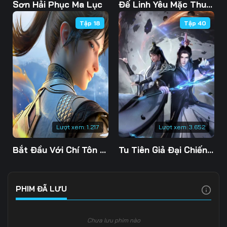
Tập 103
Tập 104
Tập 105
Sơn Hải Phục Ma Lục
Đế Linh Yêu Mặc Thuỷ Linh Lung
Tập 18
Tập 40
Tập 106
Tập 107
Tập 108
Tập 109
Tập 110
Tập 111
Tập 112
Tập 113
Tập 114
Tập 115
Tập 116
Tập 117
Tập 118
Tập 119
Tập 120
Lượt xem:
1.217
Lượt xem:
3.652
Tập 121
Tập 122
Tập 123
Bắt Đầu Với Chí Tôn Đan Điền
Tu Tiên Giả Đại Chiến Siêu Năng Lực 3D
Tập 124
Tập 125
Tập 126
Tập 127
Tập 128
Tập 129
PHIM ĐÃ LƯU
Tập 130
Tập 131
Tập 132
Chưa lưu phim nào
Tập 133
Tập 134
Tập 135