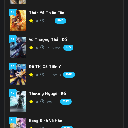
#4
Thần Võ Thiên Tôn
FHD
0
Full
#5
Vô Thượng Thần Đế
HD
5
(602/632)
#6
Đô Thị Cổ Tiên Y
FHD
0
(199/240)
#7
Thương Nguyên Đồ
FHD
0
(88/99)
#8
Song Sinh Võ Hồn