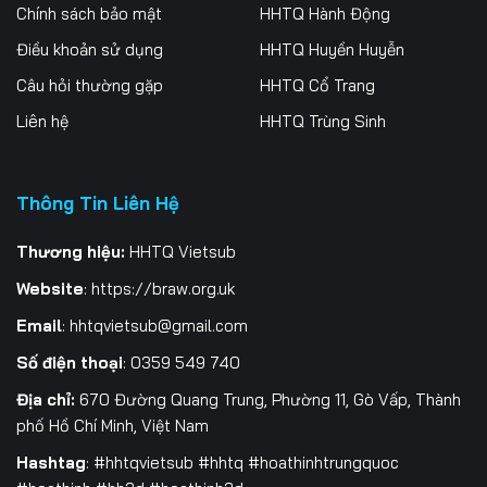
Chính sách bảo mật
HHTQ Hành Động
Điều khoản sử dụng
HHTQ Huyền Huyễn
Câu hỏi thường gặp
HHTQ Cổ Trang
Liên hệ
HHTQ Trùng Sinh
Thông Tin Liên Hệ
Thương hiệu:
HHTQ Vietsub
Website
:
https://braw.org.uk
Email
:
hhtqvietsub@gmail.com
Số điện thoại
: 0359 549 740
Địa chỉ:
670 Đường Quang Trung, Phường 11, Gò Vấp, Thành
phố Hồ Chí Minh, Việt Nam
Hashtag
: #hhtqvietsub #hhtq #hoathinhtrungquoc