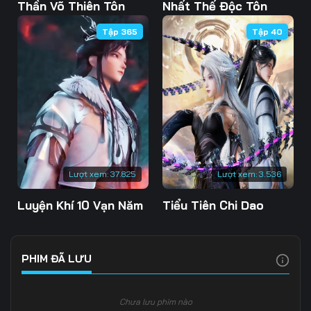
Tập 103
Tập 104
Tập 105
Thần Võ Thiên Tôn
Nhất Thế Độc Tôn
Tập 365
Tập 40
Tập 106
Tập 107
Tập 108
Tập 109
Tập 110
Tập 111
Tập 112
Tập 113
Tập 114
Tập 115
Tập 116
Tập 117
Tập 118
Tập 119
Tập 120
Lượt xem:
37.825
Lượt xem:
3.536
Tập 121
Tập 122
Tập 123
Luyện Khí 10 Vạn Năm
Tiểu Tiên Chi Dao
Tập 124
Tập 125
Tập 126
Tập 127
Tập 128
Tập 129
PHIM ĐÃ LƯU
Tập 130
Tập 131
Tập 132
Chưa lưu phim nào
Tập 133
Tập 134
Tập 135