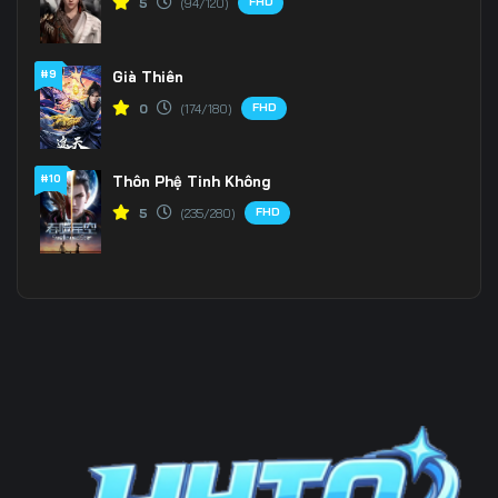
FHD
5
(94/120)
#9
Già Thiên
FHD
0
(174/180)
#10
Thôn Phệ Tinh Không
FHD
5
(235/280)