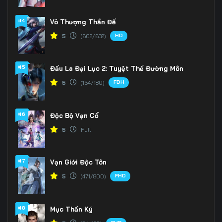
#4
Vô Thượng Thần Đế
HD
5
(602/632)
#5
Đấu La Đại Lục 2: Tuyệt Thế Đường Môn
FDH
5
(164/180)
#6
Độc Bộ Vạn Cổ
5
Full
#7
Vạn Giới Độc Tôn
FHD
5
(471/800)
#8
Mục Thần Ký