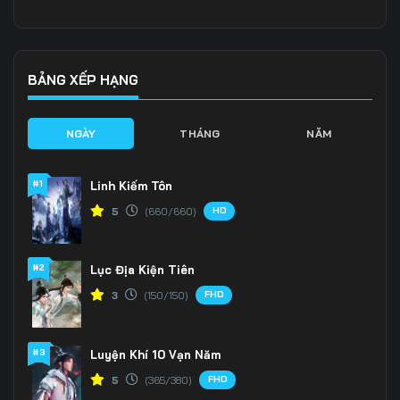
Tập 136
Tập 137
Tập 138
Tập 139
Tập 140
Tập 141
BẢNG XẾP HẠNG
Tập 142
Tập 143
Tập 144
NGÀY
THÁNG
NĂM
Tập 145
Tập 146
Tập 147
#1
Linh Kiếm Tôn
Tập 148
Tập 149
Tập 150
HD
5
(660/660)
Tập 151
Tập 152
Tập 153
#2
Lục Địa Kiện Tiên
FHD
3
(150/150)
#3
Luyện Khí 10 Vạn Năm
FHD
5
(365/380)