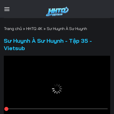
Bỏ
qua
nội
dung
Trang chủ
»
HHTQ 4K
»
Sư Huynh À Sư Huynh
Sư Huynh À Sư Huynh - Tập 35 -
Vietsub