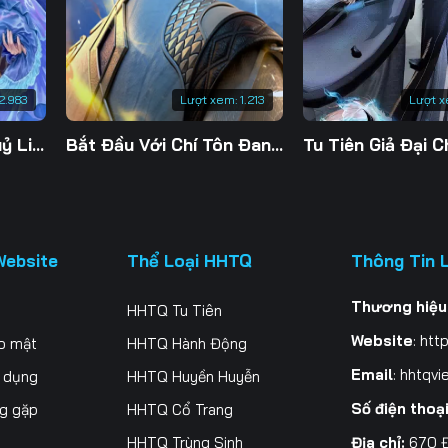
2.983
Lượt xem:
1.213
Lượt x
Đế Linh Yêu Mặc Thuỷ Linh Lung
Bắt Đầu Với Chí Tôn Đan Điền
Website
Thể Loại HHTQ
Thông Tin 
Thương hiệu
HHTQ Tu Tiên
Website
:
http
o mật
HHTQ Hành Động
Email
:
hhtqvi
ử dụng
HHTQ Huyền Huyễn
Số điện thoạ
ng gặp
HHTQ Cổ Trang
Địa chỉ:
670 Đ
HHTQ Trùng Sinh