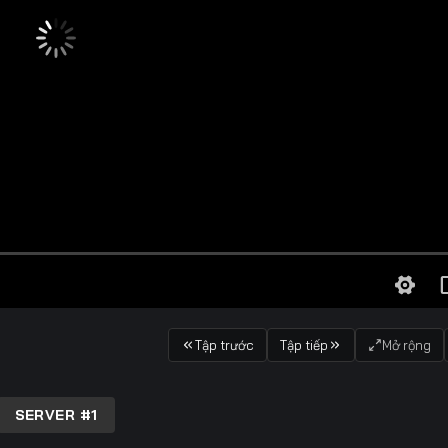
Tập trước
Tập tiếp
Mở rộng
SERVER #1