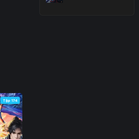
 63
 70
 77
 84
 91
 98
105
Tập 174
112
119
126