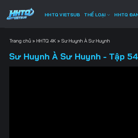
Bỏ
qua
HHTQ VIETSUB
THỂ LOẠI
HHTQ ĐAN
nội
dung
Trang chủ
»
HHTQ 4K
»
Sư Huynh À Sư Huynh
Sư Huynh À Sư Huynh - Tập 54