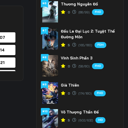
#6
Thương Nguyên Đồ
FHD
0
(88/99)
#7
Đấu La Đại Lục 2: Tuyệt Thế
Đường Môn
 07
FDH
5
(165/180)
 14
#8
Vĩnh Sinh Phần 3
 21
FHD
0
(58/80)
 28
#9
Già Thiên
 35
FHD
0
(174/180)
 42
#10
Vô Thượng Thần Đế
 49
HD
5
(602/632)
 56