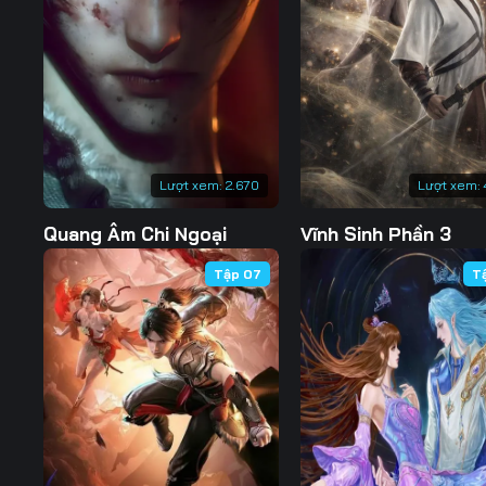
Tập 127
Tập 128
Tập 129
Tập 134
Tập 135
Tập 136
Tập 141
Tập 142
Tập 143
Tập 148
Tập 149
Tập 150
Lượt xem:
2.670
Lượt xem:
Quang Âm Chi Ngoại
Vĩnh Sinh Phần 3
Tập 07
T