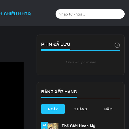
CH CHIẾU HHTQ
PHIM ĐÃ LƯU
Chưa lưu phim nào
BẢNG XẾP HẠNG
NGÀY
THÁNG
NĂM
#1
Thế Giới Hoàn Mỹ