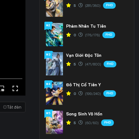
FHD
5
(281/360)
#2
Phàm Nhân Tu Tiên
FHD
0
(176/176)
#3
Vạn Giới Độc Tôn
FHD
5
(471/800)
#4
Đô Thị Cổ Tiên Y
FHD
0
(199/240)
Tắt đèn
#5
Song Sinh Võ Hồn
FHD
5
(60/60)