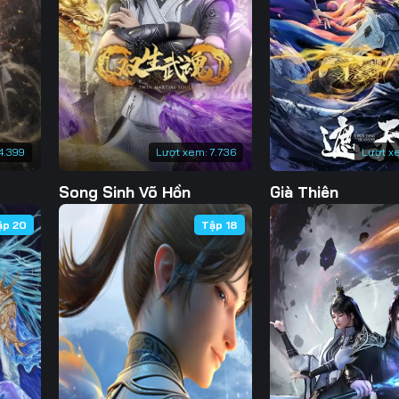
Tập 130
Tập 131
Tập 132
Tập 
Tập 137
Tập 138
Tập 139
Tập 
Tập 144
Tập 145
Tập 146
Tập 
Tập 151
Tập 152
Tập 153
4.399
Lượt xem:
7.736
Lượt x
Song Sinh Võ Hồn
Già Thiên
ập 20
Tập 18