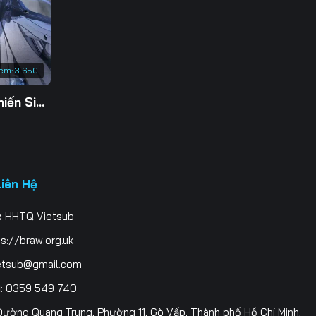
em:
3.650
Tu Tiên Giả Đại Chiến Siêu Năng Lực 3D
Liên Hệ
:
HHTQ Vietsub
s://braw.org.uk
etsub@gmail.com
i
: 0359 549 740
ường Quang Trung, Phường 11, Gò Vấp, Thành phố Hồ Chí Minh,