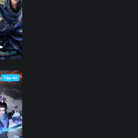
133
140
147
em:
15.587
Tập 40