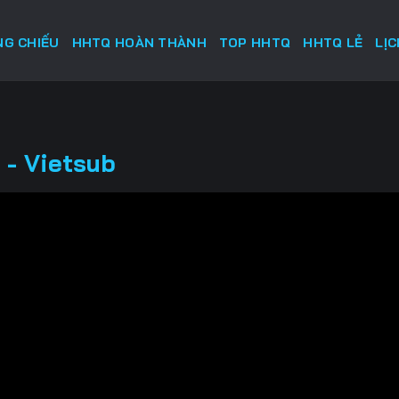
G CHIẾU
HHTQ HOÀN THÀNH
TOP HHTQ
HHTQ LẺ
LỊ
 - Vietsub