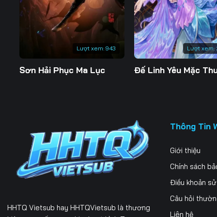
Lượt xem:
943
Lượt xem:
Sơn Hải Phục Ma Lục
Thông Tin 
Giới thiệu
Chính sách bả
Điều khoản s
Câu hỏi thườ
HHTQ Vietsub
hay HHTQVietsub là thương
Liên hệ