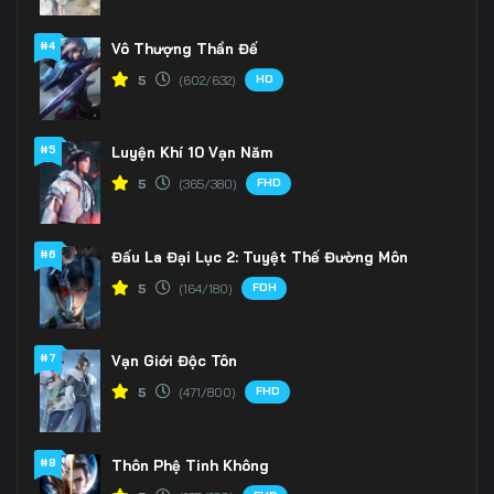
#4
Vô Thượng Thần Đế
HD
5
(602/632)
#5
Luyện Khí 10 Vạn Năm
FHD
5
(365/380)
#6
Đấu La Đại Lục 2: Tuyệt Thế Đường Môn
FDH
5
(164/180)
#7
Vạn Giới Độc Tôn
FHD
5
(471/800)
#8
Thôn Phệ Tinh Không