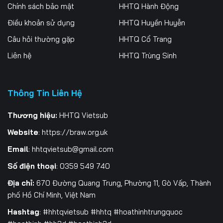
Chính sách bảo mật
HHTQ Hành Động
Điều khoản sử dụng
HHTQ Huyền Huyễn
Câu hỏi thường gặp
HHTQ Cổ Trang
Liên hệ
HHTQ Trùng Sinh
Thông Tin Liên Hệ
Thương hiệu:
HHTQ Vietsub
Website
:
https://braw.org.uk
Email
:
hhtqvietsub@gmail.com
Số điện thoại
: 0359 549 740
Địa chỉ:
670 Đường Quang Trung, Phường 11, Gò Vấp, Thành
phố Hồ Chí Minh, Việt Nam
Hashtag
: #hhtqvietsub #hhtq #hoathinhtrungquoc