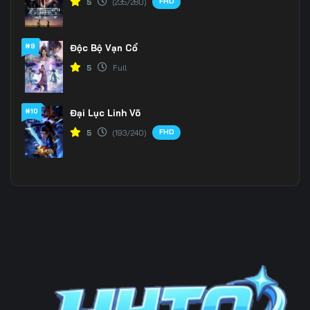
FHD
5
(235/280)
#9
Độc Bộ Vạn Cổ
5
Full
#10
Đại Lục Linh Võ
FHD
5
(193/240)