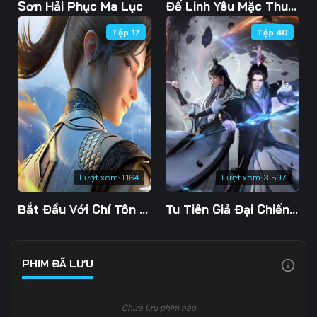
Tập 103
Tập 104
Tập 105
Sơn Hải Phục Ma Lục
Đế Linh Yêu Mặc Thuỷ Linh Lung
Tập 17
Tập 40
Tập 106
Tập 107
Tập 108
Tập 109
Tập 110
Tập 111
Tập 112
Tập 113
Tập 114
Tập 115
Tập 116
Tập 117
Tập 118
Tập 119
Tập 120
Lượt xem:
1.164
Lượt xem:
3.597
Tập 121
Tập 122
Tập 123
Bắt Đầu Với Chí Tôn Đan Điền
Tu Tiên Giả Đại Chiến Siêu Năng Lực 3D
Tập 124
Tập 125
Tập 126
Tập 127
Tập 128
Tập 129
PHIM ĐÃ LƯU
Tập 130
Tập 131
Tập 132
Chưa lưu phim nào
Tập 133
Tập 134
Tập 135