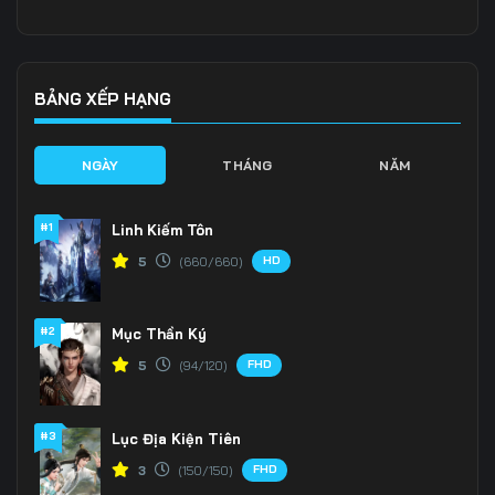
Tập 136
Tập 137
Tập 138
Tập 139
Tập 140
Tập 141
BẢNG XẾP HẠNG
Tập 142
Tập 143
Tập 144
NGÀY
THÁNG
NĂM
Tập 145
Tập 146
Tập 147
#1
Linh Kiếm Tôn
Tập 148
Tập 149
Tập 150
HD
5
(660/660)
Tập 151
Tập 152
Tập 153
#2
Mục Thần Ký
FHD
5
(94/120)
#3
Lục Địa Kiện Tiên
FHD
3
(150/150)