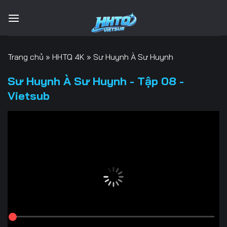
Bỏ
qua
nội
dung
Trang chủ
»
HHTQ 4K
»
Sư Huynh À Sư Huynh
Sư Huynh À Sư Huynh - Tập 08 -
Vietsub