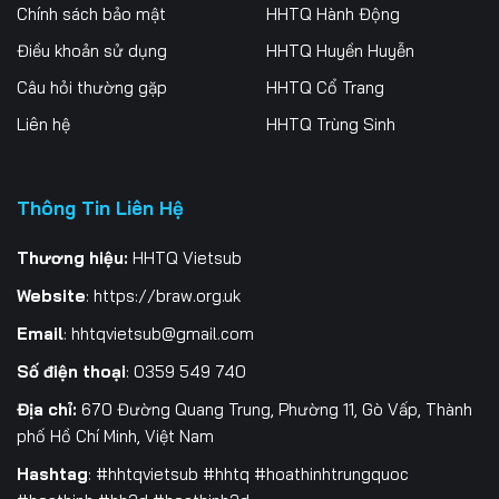
Chính sách bảo mật
HHTQ Hành Động
Điều khoản sử dụng
HHTQ Huyền Huyễn
Câu hỏi thường gặp
HHTQ Cổ Trang
Liên hệ
HHTQ Trùng Sinh
Thông Tin Liên Hệ
Thương hiệu:
HHTQ Vietsub
Website
:
https://braw.org.uk
Email
:
hhtqvietsub@gmail.com
Số điện thoại
: 0359 549 740
Địa chỉ:
670 Đường Quang Trung, Phường 11, Gò Vấp, Thành
phố Hồ Chí Minh, Việt Nam
Hashtag
: #hhtqvietsub #hhtq #hoathinhtrungquoc