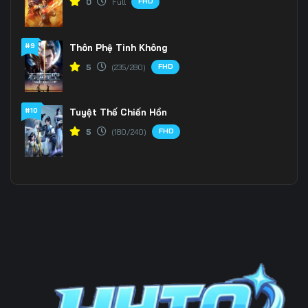
FHD
0
Full
#9
Thôn Phệ Tinh Không
FHD
5
(235/280)
#10
Tuyệt Thế Chiến Hồn
FHD
5
(180/240)