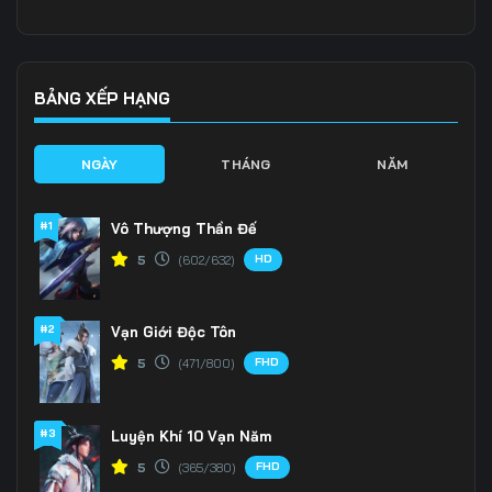
Tập 136
Tập 137
Tập 138
Tập 139
Tập 140
Tập 141
BẢNG XẾP HẠNG
Tập 142
Tập 143
Tập 144
NGÀY
THÁNG
NĂM
Tập 145
Tập 146
Tập 147
#1
Vô Thượng Thần Đế
Tập 148
Tập 149
Tập 150
HD
5
(602/632)
Tập 151
Tập 152
Tập 153
#2
Vạn Giới Độc Tôn
FHD
5
(471/800)
#3
Luyện Khí 10 Vạn Năm
FHD
5
(365/380)