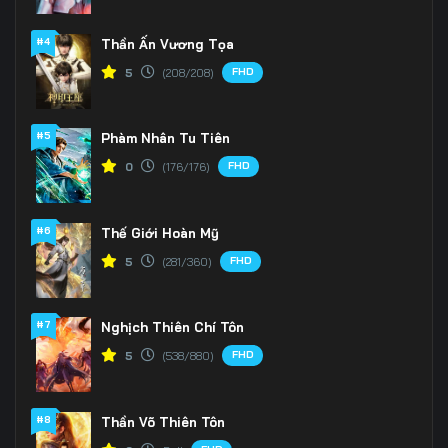
#4
Thần Ấn Vương Tọa
FHD
5
(208/208)
#5
Phàm Nhân Tu Tiên
FHD
0
(176/176)
#6
Thế Giới Hoàn Mỹ
FHD
5
(281/360)
#7
Nghịch Thiên Chí Tôn
FHD
5
(538/880)
#8
Thần Võ Thiên Tôn