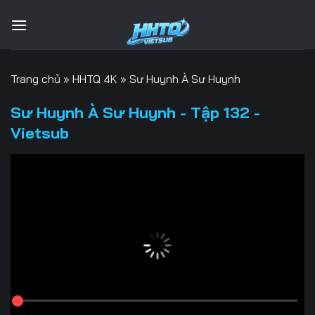
Bỏ
qua
nội
dung
Trang chủ
»
HHTQ 4K
»
Sư Huynh À Sư Huynh
Sư Huynh À Sư Huynh - Tập 132 -
Vietsub