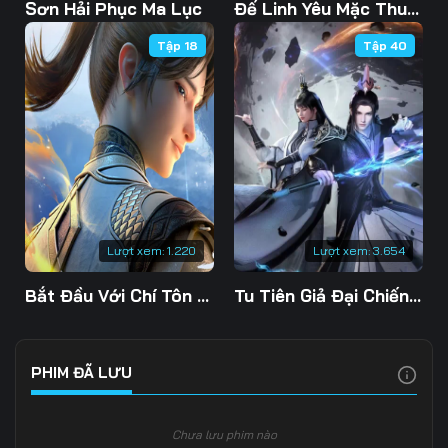
Tập 103
Tập 104
Tập 105
Sơn Hải Phục Ma Lục
Đế Linh Yêu Mặc Thuỷ Linh Lung
Tập 18
Tập 40
Tập 106
Tập 107
Tập 108
Tập 109
Tập 110
Tập 111
Tập 112
Tập 113
Tập 114
Tập 115
Tập 116
Tập 117
Tập 118
Tập 119
Tập 120
Lượt xem:
1.220
Lượt xem:
3.654
Tập 121
Tập 122
Tập 123
Bắt Đầu Với Chí Tôn Đan Điền
Tu Tiên Giả Đại Chiến Siêu Năng Lực 3D
Tập 124
Tập 125
Tập 126
Tập 127
Tập 128
Tập 129
PHIM ĐÃ LƯU
Tập 130
Tập 131
Tập 132
Chưa lưu phim nào
Tập 133
Tập 134
Tập 135