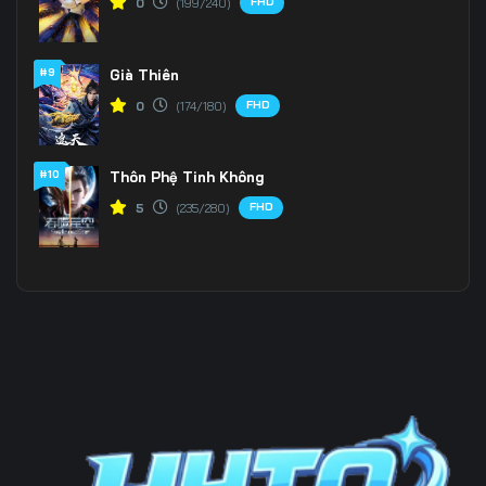
FHD
0
(199/240)
#9
Già Thiên
FHD
0
(174/180)
#10
Thôn Phệ Tinh Không
FHD
5
(235/280)