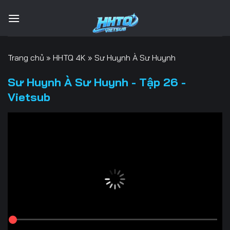
Bỏ
qua
nội
dung
Trang chủ
»
HHTQ 4K
»
Sư Huynh À Sư Huynh
Sư Huynh À Sư Huynh - Tập 26 -
Vietsub