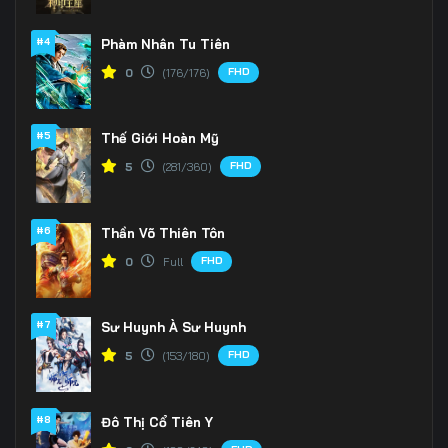
#4
Phàm Nhân Tu Tiên
FHD
0
(176/176)
#5
Thế Giới Hoàn Mỹ
FHD
5
(281/360)
#6
Thần Võ Thiên Tôn
FHD
0
Full
#7
Sư Huynh À Sư Huynh
FHD
5
(153/180)
#8
Đô Thị Cổ Tiên Y