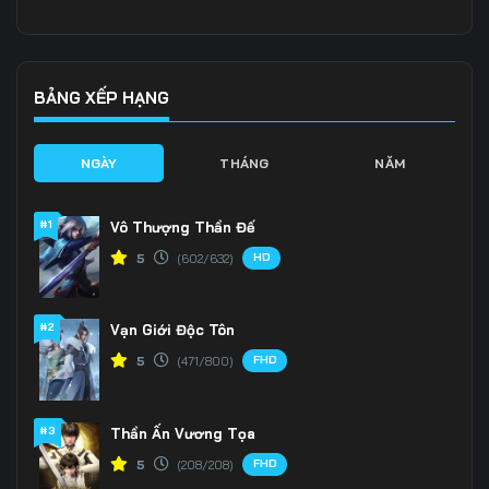
Tập 136
Tập 137
Tập 138
Tập 139
Tập 140
Tập 141
BẢNG XẾP HẠNG
Tập 142
Tập 143
Tập 144
NGÀY
THÁNG
NĂM
Tập 145
Tập 146
Tập 147
#1
Vô Thượng Thần Đế
Tập 148
Tập 149
Tập 150
HD
5
(602/632)
Tập 151
Tập 152
Tập 153
#2
Vạn Giới Độc Tôn
FHD
5
(471/800)
#3
Thần Ấn Vương Tọa
FHD
5
(208/208)