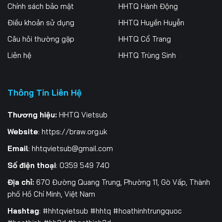
Chính sách bảo mật
HHTQ Hành Động
Điều khoản sử dụng
HHTQ Huyền Huyễn
Câu hỏi thường gặp
HHTQ Cổ Trang
Liên hệ
HHTQ Trùng Sinh
Thông Tin Liên Hệ
Thương hiệu:
HHTQ Vietsub
Website
:
https://braw.org.uk
Email
:
hhtqvietsub@gmail.com
Số điện thoại
: 0359 549 740
Địa chỉ:
670 Đường Quang Trung, Phường 11, Gò Vấp, Thành
phố Hồ Chí Minh, Việt Nam
Hashtag
: #hhtqvietsub #hhtq #hoathinhtrungquoc