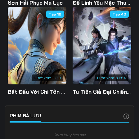
Tập 103
Tập 104
Tập 105
Sơn Hải Phục Ma Lục
Đế Linh Yêu Mặc Thuỷ Linh Lung
Tập 18
Tập 40
Tập 106
Tập 107
Tập 108
Tập 109
Tập 110
Tập 111
Tập 112
Tập 113
Tập 114
Tập 115
Tập 116
Tập 117
Tập 118
Tập 119
Tập 120
Lượt xem:
1.219
Lượt xem:
3.654
Tập 121
Tập 122
Tập 123
Bắt Đầu Với Chí Tôn Đan Điền
Tu Tiên Giả Đại Chiến Siêu Năng Lực 3D
Tập 124
Tập 125
Tập 126
Tập 127
Tập 128
Tập 129
PHIM ĐÃ LƯU
Tập 130
Tập 131
Tập 132
Chưa lưu phim nào
Tập 133
Tập 134
Tập 135