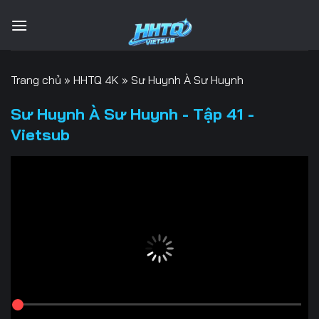
Bỏ
qua
nội
dung
Trang chủ
»
HHTQ 4K
»
Sư Huynh À Sư Huynh
Sư Huynh À Sư Huynh - Tập 41 -
Vietsub