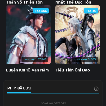
Tập 103
Tập 104
Tập 105
Thần Võ Thiên Tôn
Nhất Thế Độc Tôn
Tập 365
Tập 40
Tập 106
Tập 107
Tập 108
Tập 109
Tập 110
Tập 111
Tập 112
Tập 113
Tập 114
Tập 115
Tập 116
Tập 117
Tập 118
Tập 119
Tập 120
Lượt xem:
37.946
Lượt xem:
3.565
Tập 121
Tập 122
Tập 123
Luyện Khí 10 Vạn Năm
Tiểu Tiên Chi Dao
Tập 124
Tập 125
Tập 126
Tập 127
Tập 128
Tập 129
PHIM ĐÃ LƯU
Tập 130
Tập 131
Tập 132
Chưa lưu phim nào
Tập 133
Tập 134
Tập 135