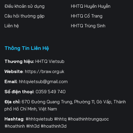
Điều khoản sử dụng
HHTQ Huyền Huyễn
Câu hỏi thường gặp
HHTQ Cổ Trang
Liên hệ
HHTQ Trùng Sinh
Thông Tin Liên Hệ
Thương hiệu:
HHTQ Vietsub
Website
:
https://braw.org.uk
Email
:
hhtqvietsub@gmail.com
Số điện thoại
: 0359 549 740
Địa chỉ:
670 Đường Quang Trung, Phường 11, Gò Vấp, Thành
phố Hồ Chí Minh, Việt Nam
Hashtag
: #hhtqvietsub #hhtq #hoathinhtrungquoc
#hoathinh #hh3d #hoathinh3d