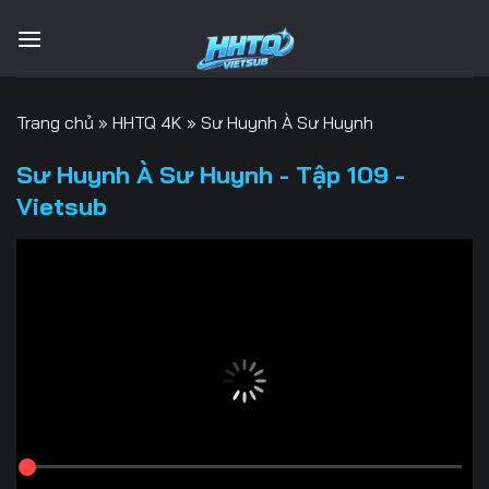
Bỏ
qua
nội
dung
Trang chủ
»
HHTQ 4K
»
Sư Huynh À Sư Huynh
Sư Huynh À Sư Huynh - Tập 109 -
Vietsub