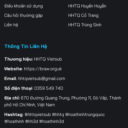
Điều khoản sử dụng
HHTQ Huyền Huyễn
Câu hỏi thường gặp
HHTQ Cổ Trang
Liên hệ
HHTQ Trùng Sinh
Thông Tin Liên Hệ
Thương hiệu:
HHTQ Vietsub
Website
:
https://braw.org.uk
Email
:
hhtqvietsub@gmail.com
Số điện thoại
: 0359 549 740
Địa chỉ:
670 Đường Quang Trung, Phường 11, Gò Vấp, Thành
phố Hồ Chí Minh, Việt Nam
Hashtag
: #hhtqvietsub #hhtq #hoathinhtrungquoc
#hoathinh #hh3d #hoathinh3d