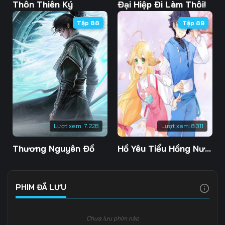
Tập 103
Tập 104
Tập 105
Thôn Thiên Ký
Đại Hiệp Đi Làm Thôi!
Tập 88
Tập 89
Tập 106
Tập 107
Tập 108
Tập 109
Tập 110
Tập 111
Tập 112
Tập 113
Tập 114
Tập 115
Tập 116
Tập 117
Tập 118
Tập 119
Tập 120
Lượt xem:
7.228
Lượt xem:
8.311
Tập 121
Tập 122
Tập 123
Thương Nguyên Đồ
Hồ Yêu Tiểu Hồng Nương
Tập 124
Tập 125
Tập 126
Tập 127
Tập 128
Tập 129
PHIM ĐÃ LƯU
Tập 130
Tập 131
Tập 132
Chưa lưu phim nào
Tập 133
Tập 134
Tập 135