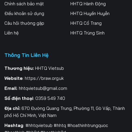
Chính sách bảo mật
HHTQ Hành Động
Điều khoản sử dụng
HHTQ Huyền Huyễn
Câu hỏi thường gặp
HHTQ Cổ Trang
Liên hệ
HHTQ Trùng Sinh
Thông Tin Liên Hệ
Thương hiệu:
HHTQ Vietsub
Website
:
https://braw.org.uk
Email
:
hhtqvietsub@gmail.com
Số điện thoại
: 0359 549 740
Địa chỉ:
670 Đường Quang Trung, Phường 11, Gò Vấp, Thành
phố Hồ Chí Minh, Việt Nam
Hashtag
: #hhtqvietsub #hhtq #hoathinhtrungquoc