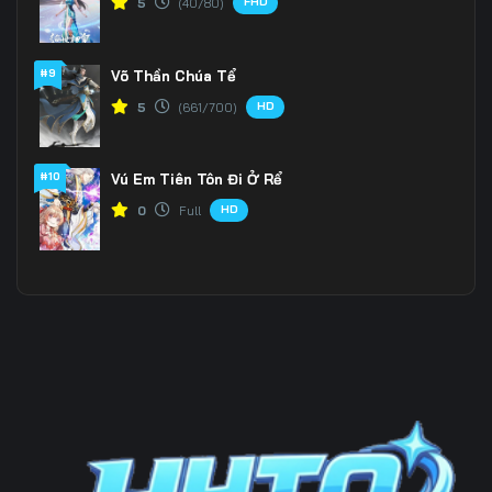
FHD
5
(40/80)
#9
Võ Thần Chúa Tể
HD
5
(661/700)
#10
Vú Em Tiên Tôn Đi Ở Rể
HD
0
Full