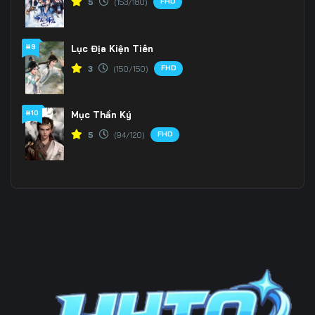
FHD
5
(153/180)
Tập 201
Tập 202
Tập 203
#9
Lục Địa Kiện Tiên
Tập 204
Tập 205
Tập 206
FHD
3
(150/150)
Tập 207
Tập 208
Tập 209
Tập 210
Tập 211
Tập 212
#10
Mục Thần Ký
FHD
5
(94/120)
Tập 213
Tập 214
Tập 215
Tập 216
Tập 217
Tập 218
Tập 219
Tập 220
Tập 221
Tập 222
Tập 223
Tập 224
Tập 225
Tập 226
Tập 227
Tập 228
Tập 229
Tập 230