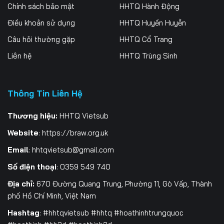
Tập 261
Tập 262
Tập 263
Chính sách bảo mật
HHTQ Hành Động
Điều khoản sử dụng
HHTQ Huyền Huyễn
Tập 264
Tập 265
Tập 266
Câu hỏi thường gặp
HHTQ Cổ Trang
Tập 267
Tập 268
Tập 269
Liên hệ
HHTQ Trùng Sinh
Tập 270
Tập 271
Tập 272
Thông Tin Liên Hệ
Tập 273
Tập 274
Tập 275
Tập 276
Tập 277
Tập 278
Thương hiệu:
HHTQ Vietsub
Website
:
https://braw.org.uk
Tập 279
Tập 280
Tập 281
Email
:
hhtqvietsub@gmail.com
Tập 282
Tập 283
Tập 284
Số điện thoại
: 0359 549 740
Tập 285
Tập 286
Tập 287
Địa chỉ:
670 Đường Quang Trung, Phường 11, Gò Vấp, Thành
phố Hồ Chí Minh, Việt Nam
Tập 288
Tập 289
Tập 290
Hashtag
: #hhtqvietsub #hhtq #hoathinhtrungquoc