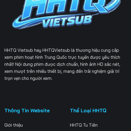
Tập 231
Tập 232
Tập 233
Tập 234
Tập 235
Tập 236
Tập 237
Tập 238
Tập 239
Tập 240
Tập 241
Tập 242
HHTQ Vietsub
hay HHTQVietsub là thương hiệu cung cấp
Tập 243
Tập 244
Tập 245
xem phim hoạt hình Trung Quốc trực tuyến được yêu thích
nhất! Nội dung phim được dịch chuẩn, hình ảnh HD sắc nét,
Tập 246
Tập 247
Tập 248
xem mượt trên nhiều thiết bị, mang đến trải nghiệm giải trí
trọn vẹn cho người xem.
Tập 249
Tập 250
Tập 251
Tập 252
Tập 253
Tập 254
Tập 255
Tập 256
Tập 257
Thông Tin Website
Thể Loại HHTQ
Tập 258
Tập 259
Tập 260
Giới thiệu
HHTQ Tu Tiên