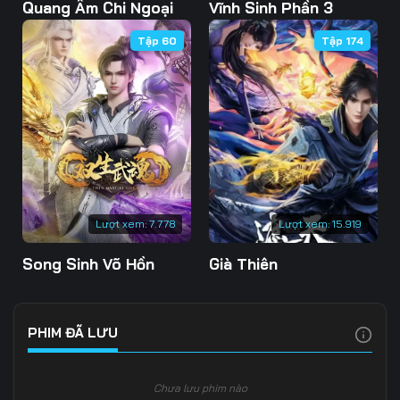
Tập 108
Tập 109
Tập 110
Quang Âm Chi Ngoại
Vĩnh Sinh Phần 3
Tập 60
Tập 174
Tập 111
Tập 112
Tập 113
Tập 114
Tập 115
Tập 116
Tập 117
Tập 118
Tập 119
Tập 120
Tập 121
Tập 122
Tập 123
Tập 124
Tập 125
Lượt xem:
7.778
Lượt xem:
15.919
Tập 126
Tập 127
Tập 128
Song Sinh Võ Hồn
Già Thiên
Tập 129
Tập 130
Tập 131
Tập 132
Tập 133
Tập 134
PHIM ĐÃ LƯU
Tập 135
Tập 136
Tập 137
Chưa lưu phim nào
Tập 138
Tập 139
Tập 140