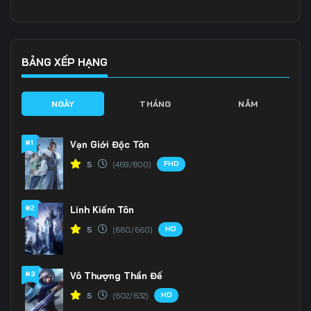
Tập 141
Tập 142
Tập 143
Tập 144
Tập 145
Tập 146
BẢNG XẾP HẠNG
Tập 147
Tập 148
Tập 149
NGÀY
THÁNG
NĂM
Tập 150
Tập 151
Tập 152
#1
Vạn Giới Độc Tôn
Tập 153
Tập 154
Tập 155
FHD
5
(469/800)
Tập 156
Tập 157
Tập 158
#2
Linh Kiếm Tôn
Tập 159
Tập 160
Tập 161
HD
5
(660/660)
Tập 162
Tập 163
Tập 164
Tập 165
Tập 166
Tập 167
#3
Vô Thượng Thần Đế
HD
5
(602/632)
Tập 168
Tập 169
Tập 170