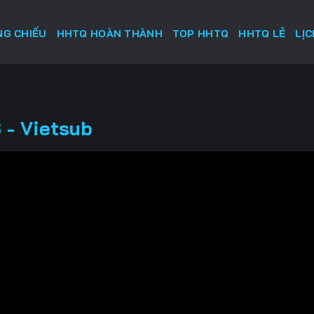
G CHIẾU
HHTQ HOÀN THÀNH
TOP HHTQ
HHTQ LẺ
LỊ
 - Vietsub