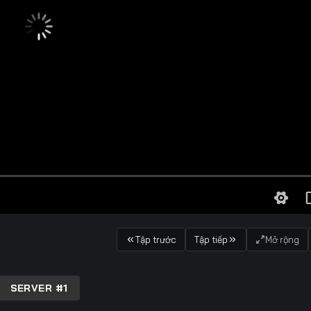
Tập trước
Tập tiếp
Mở rộng
SERVER #1