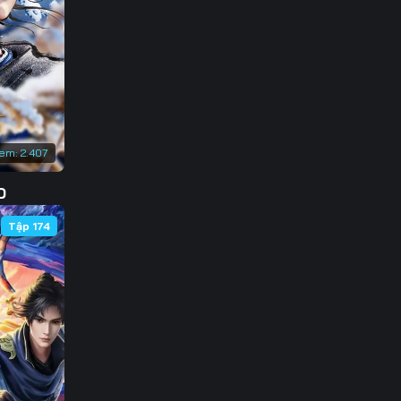
138
145
152
159
xem:
2.407
166
D
173
Tập 174
180
187
194
201