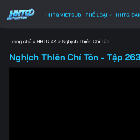
Bỏ
qua
HHTQ VIETSUB
THỂ LOẠI
HHTQ ĐAN
nội
dung
Trang chủ
»
HHTQ 4K
»
Nghịch Thiên Chí Tôn
Nghịch Thiên Chí Tôn - Tập 263