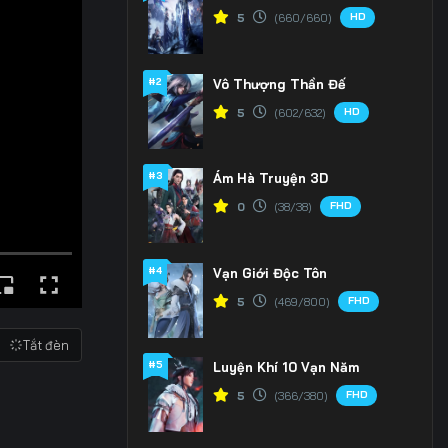
HD
5
(660/660)
#2
Vô Thượng Thần Đế
HD
5
(602/632)
#3
Ám Hà Truyện 3D
FHD
0
(38/38)
#4
Vạn Giới Độc Tôn
FHD
5
(469/800)
Tắt đèn
#5
Luyện Khí 10 Vạn Năm
FHD
5
(366/380)