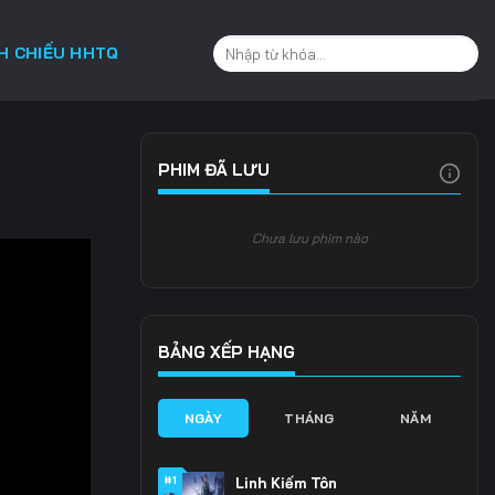
CH CHIẾU HHTQ
PHIM ĐÃ LƯU
Chưa lưu phim nào
BẢNG XẾP HẠNG
NGÀY
THÁNG
NĂM
#1
Linh Kiếm Tôn