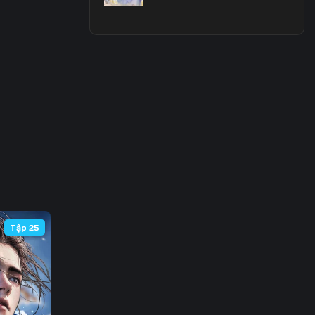
 68
 75
 82
 89
 96
103
110
Tập 25
117
124
131