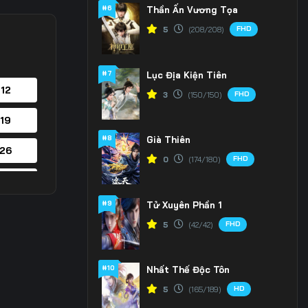
#6
Thần Ấn Vương Tọa
FHD
5
(208/208)
#7
Lục Địa Kiện Tiên
 12
FHD
3
(150/150)
 19
#8
Già Thiên
 26
FHD
0
(174/180)
 33
#9
Tử Xuyên Phần 1
 40
FHD
5
(42/42)
 47
#10
Nhất Thế Độc Tôn
 54
HD
5
(165/189)
 61