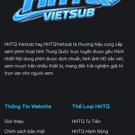
Tập 171
Tập 172
Tập 173
Tập 174
Tập 175
Tập 176
Tập 177
Tập 178
Tập 179
HHTQ Vietsub
hay HHTQVietsub là thương hiệu cung cấp
Tập 180
Tập 181
Tập 182
xem phim hoạt hình Trung Quốc trực tuyến được yêu thích
nhất! Nội dung phim được dịch chuẩn, hình ảnh HD sắc nét,
Tập 183
Tập 184
Tập 185
xem mượt trên nhiều thiết bị, mang đến trải nghiệm giải trí
trọn vẹn cho người xem.
Tập 186
Tập 187
Tập 188
Tập 189
Tập 190
Tập 191
Tập 192
Tập 193
Tập 194
Thông Tin Website
Thể Loại HHTQ
Tập 195
Tập 196
Tập 197
Giới thiệu
HHTQ Tu Tiên
Tập 198
Tập 199
Tập 200
Chính sách bảo mật
HHTQ Hành Động