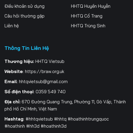
Điều khoản sử dụng
HHTQ Huyền Huyễn
Tập 201
Tập 202
Tập 203
Câu hỏi thường gặp
HHTQ Cổ Trang
Tập 204
Tập 205
Tập 206
Liên hệ
HHTQ Trùng Sinh
Tập 207
Tập 208
Tập 209
Tập 210
Tập 211
Tập 212
Thông Tin Liên Hệ
Tập 213
Tập 214
Tập 215
Thương hiệu:
HHTQ Vietsub
Website
:
https://braw.org.uk
Tập 216
Tập 217
Tập 218
Email
:
hhtqvietsub@gmail.com
Tập 219
Tập 220
Tập 221
Số điện thoại
: 0359 549 740
Tập 222
Tập 223
Tập 224
Địa chỉ:
670 Đường Quang Trung, Phường 11, Gò Vấp, Thành
phố Hồ Chí Minh, Việt Nam
Tập 225
Tập 226
Tập 227
Hashtag
: #hhtqvietsub #hhtq #hoathinhtrungquoc
Tập 228
Tập 229
Tập 230
#hoathinh #hh3d #hoathinh3d