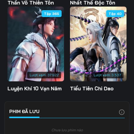
Tập 108
Tập 109
Tập 110
Thần Võ Thiên Tôn
Nhất Thế Độc Tôn
Tập 365
Tập 40
Tập 111
Tập 112
Tập 113
Tập 114
Tập 115
Tập 116
Tập 117
Tập 118
Tập 119
Tập 120
Tập 121
Tập 122
Tập 123
Tập 124
Tập 125
Lượt xem:
37.922
Lượt xem:
3.537
Tập 126
Tập 127
Tập 128
Luyện Khí 10 Vạn Năm
Tiểu Tiên Chi Dao
Tập 129
Tập 130
Tập 131
Tập 132
Tập 133
Tập 134
PHIM ĐÃ LƯU
Tập 135
Tập 136
Tập 137
Chưa lưu phim nào
Tập 138
Tập 139
Tập 140