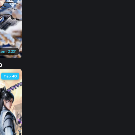
138
145
152
159
xem:
2.231
166
D
173
Tập 40
180
187
194
201