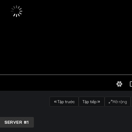
Tập trước
Tập tiếp
Mở rộng
SERVER #1