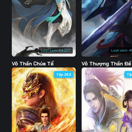
Tập 132
Tập 133
Tập 134
Tập 139
Tập 140
Tập 141
Tập 146
Tập 147
Tập 148
Tập 153
Tập 154
Tập 155
Lượt xem:
54.207
Lượt xem:
4
Tập 160
Tập 161
Tập 162
Võ Thần Chúa Tể
Vô Thượng Thần Đế
Tập 167
Tập 168
Tập 169
Tập 253
Tậ
Tập 174
Tập 175
Tập 176
Tập 181
Tập 182
Tập 183
Tập 188
Tập 189
Tập 190
Tập 195
Tập 196
Tập 197