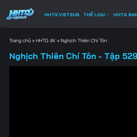
Bỏ
qua
HHTQ VIETSUB
THỂ LOẠI
HHTQ ĐAN
nội
dung
Trang chủ
»
HHTQ 4K
»
Nghịch Thiên Chí Tôn
Nghịch Thiên Chí Tôn - Tập 529