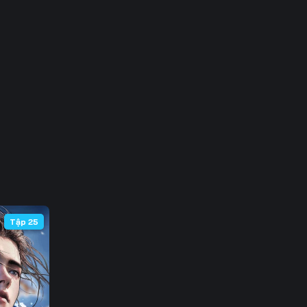
 68
 75
 82
 89
 96
103
110
Tập 25
117
124
131