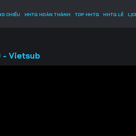
G CHIẾU
HHTQ HOÀN THÀNH
TOP HHTQ
HHTQ LẺ
LỊ
 - Vietsub