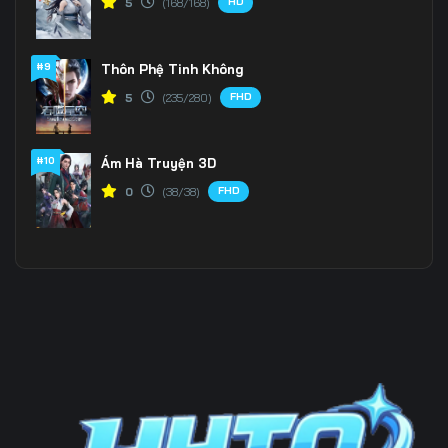
HD
5
(168/168)
Tập 201
Tập 202
Tập 203
#9
Thôn Phệ Tinh Không
Tập 204
Tập 205
Tập 206
FHD
5
(235/280)
Tập 207
Tập 208
Tập 209
Tập 210
Tập 211
Tập 212
#10
Ám Hà Truyện 3D
FHD
0
(38/38)
Tập 213
Tập 214
Tập 215
Tập 216
Tập 217
Tập 218
Tập 219
Tập 220
Tập 221
Tập 222
Tập 223
Tập 224
Tập 225
Tập 226
Tập 227
Tập 228
Tập 229
Tập 230