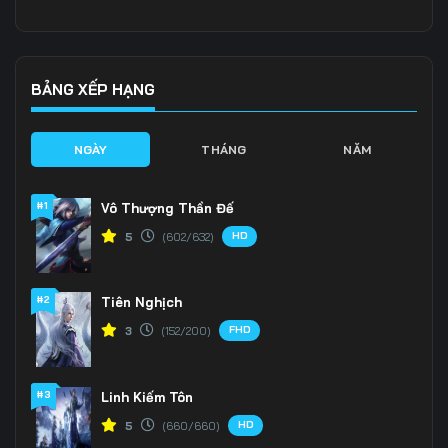
Tập 141
Tập 142
Tập 143
Tập 144
Tập 145
Tập 146
BẢNG XẾP HẠNG
Tập 147
Tập 148
Tập 149
NGÀY
THÁNG
NĂM
Tập 150
Tập 151
Tập 152
#1
Vô Thượng Thần Đế
Tập 153
Tập 154
Tập 155
HD
5
(602/632)
Tập 156
Tập 157
Tập 158
#2
Tiên Nghịch
Tập 159
Tập 160
Tập 161
FHD
3
(152/200)
Tập 162
Tập 163
Tập 164
Tập 165
Tập 166
Tập 167
#3
Linh Kiếm Tôn
HD
5
(660/660)
Tập 168
Tập 169
Tập 170