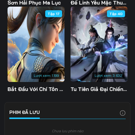
Tập 108
Tập 109
Tập 110
Sơn Hải Phục Ma Lục
Đế Linh Yêu Mặc Thuỷ Linh Lung
Tập 17
Tập 40
Tập 111
Tập 112
Tập 113
Tập 114
Tập 115
Tập 116
Tập 117
Tập 118
Tập 119
Tập 120
Tập 121
Tập 122
Tập 123
Tập 124
Tập 125
Lượt xem:
1.199
Lượt xem:
3.632
Tập 126
Tập 127
Tập 128
Bắt Đầu Với Chí Tôn Đan Điền
Tu Tiên Giả Đại Chiến Siêu Năng Lực 3D
Tập 129
Tập 130
Tập 131
Tập 132
Tập 133
Tập 134
PHIM ĐÃ LƯU
Tập 135
Tập 136
Tập 137
Chưa lưu phim nào
Tập 138
Tập 139
Tập 140