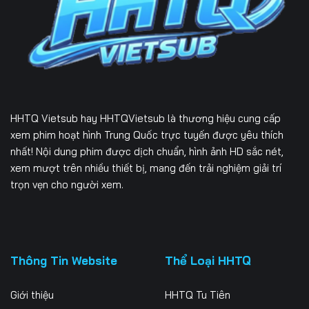
Tập 231
Tập 232
Tập 233
Tập 234
Tập 235
Tập 236
Tập 237
Tập 238
Tập 239
Tập 240
Tập 241
Tập 242
HHTQ Vietsub
hay HHTQVietsub là thương hiệu cung cấp
Tập 243
Tập 244
Tập 245
xem phim hoạt hình Trung Quốc trực tuyến được yêu thích
nhất! Nội dung phim được dịch chuẩn, hình ảnh HD sắc nét,
Tập 246
Tập 247
Tập 248
xem mượt trên nhiều thiết bị, mang đến trải nghiệm giải trí
trọn vẹn cho người xem.
Tập 249
Tập 250
Tập 251
Tập 252
Tập 253
Tập 254
Tập 255
Tập 256
Tập 257
Thông Tin Website
Thể Loại HHTQ
Tập 258
Tập 259
Tập 260
Giới thiệu
HHTQ Tu Tiên