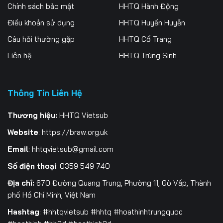
Tập 261
Tập 262
Tập 263
Chính sách bảo mật
HHTQ Hành Động
Điều khoản sử dụng
HHTQ Huyền Huyễn
Tập 264
Tập 265
Tập 266
Câu hỏi thường gặp
HHTQ Cổ Trang
Tập 267
Tập 268
Tập 269
Liên hệ
HHTQ Trùng Sinh
Tập 270
Tập 271
Tập 272
Thông Tin Liên Hệ
Tập 273
Tập 274
Tập 275
Tập 276
Tập 277
Tập 278
Thương hiệu:
HHTQ Vietsub
Website
:
https://braw.org.uk
Tập 279
Tập 280
Tập 281
Email
:
hhtqvietsub@gmail.com
Tập 282
Tập 283
Tập 284
Số điện thoại
: 0359 549 740
Tập 285
Tập 286
Tập 287
Địa chỉ:
670 Đường Quang Trung, Phường 11, Gò Vấp, Thành
phố Hồ Chí Minh, Việt Nam
Tập 288
Tập 289
Tập 290
Hashtag
: #hhtqvietsub #hhtq #hoathinhtrungquoc