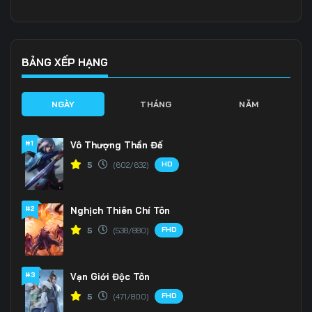
Tập 141
Tập 142
Tập 143
Tập 144
Tập 145
Tập 146
BẢNG XẾP HẠNG
Tập 147
Tập 148
Tập 149
NGÀY
THÁNG
NĂM
Tập 150
Tập 151
Tập 152
#1
Vô Thượng Thần Đế
Tập 153
Tập 154
Tập 155
HD
5
(602/632)
Tập 156
Tập 157
Tập 158
#2
Nghịch Thiên Chí Tôn
Tập 159
Tập 160
Tập 161
FHD
5
(538/880)
Tập 162
Tập 163
Tập 164
Tập 165
Tập 166
Tập 167
#3
Vạn Giới Độc Tôn
FHD
5
(471/800)
Tập 168
Tập 169
Tập 170