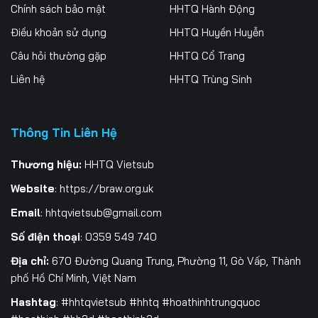
Tập 261
Tập 262
Tập 263
Chính sách bảo mật
HHTQ Hành Động
Điều khoản sử dụng
HHTQ Huyền Huyễn
Tập 264
Tập 265
Tập 266
Câu hỏi thường gặp
HHTQ Cổ Trang
Tập 267
Tập 268
Tập 269
Liên hệ
HHTQ Trùng Sinh
Tập 270
Tập 271
Tập 272
Thông Tin Liên Hệ
Tập 273
Tập 274
Tập 275
Tập 276
Tập 277
Tập 278
Thương hiệu:
HHTQ Vietsub
Website
:
https://braw.org.uk
Tập 279
Tập 280
Tập 281
Email
:
hhtqvietsub@gmail.com
Tập 282
Tập 283
Tập 284
Số điện thoại
: 0359 549 740
Tập 285
Tập 286
Tập 287
Địa chỉ:
670 Đường Quang Trung, Phường 11, Gò Vấp, Thành
phố Hồ Chí Minh, Việt Nam
Tập 288
Tập 289
Tập 290
Hashtag
: #hhtqvietsub #hhtq #hoathinhtrungquoc