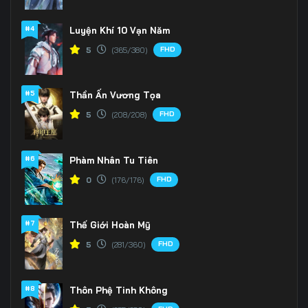
Tập 171
Tập 172
Tập 173
#4
Luyện Khí 10 Vạn Năm
FHD
5
(365/380)
Tập 174
Tập 175
Tập 176
Tập 177
Tập 178
Tập 179
#5
Thần Ấn Vương Tọa
Tập 180
Tập 181
Tập 182
FHD
5
(208/208)
Tập 183
Tập 184
Tập 185
#6
Phàm Nhân Tu Tiên
Tập 186
Tập 187
Tập 188
FHD
0
(176/176)
Tập 189
Tập 190
Tập 191
#7
Thế Giới Hoàn Mỹ
Tập 192
Tập 193
Tập 194
FHD
5
(281/360)
Tập 195
Tập 196
Tập 197
#8
Thôn Phệ Tinh Không
Tập 198
Tập 199
Tập 200