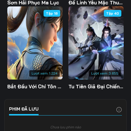
Tập 108
Tập 109
Tập 110
Sơn Hải Phục Ma Lục
Đế Linh Yêu Mặc Thuỷ Linh Lung
Tập 18
Tập 40
Tập 111
Tập 112
Tập 113
Tập 114
Tập 115
Tập 116
Tập 117
Tập 118
Tập 119
Tập 120
Tập 121
Tập 122
Tập 123
Tập 124
Tập 125
Lượt xem:
1.224
Lượt xem:
3.655
Tập 126
Tập 127
Tập 128
Bắt Đầu Với Chí Tôn Đan Điền
Tu Tiên Giả Đại Chiến Siêu Năng Lực 3D
Tập 129
Tập 130
Tập 131
Tập 132
Tập 133
Tập 134
PHIM ĐÃ LƯU
Tập 135
Tập 136
Tập 137
Chưa lưu phim nào
Tập 138
Tập 139
Tập 140