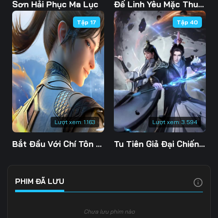
Tập 108
Tập 109
Tập 110
Sơn Hải Phục Ma Lục
Đế Linh Yêu Mặc Thuỷ Linh Lung
Tập 17
Tập 40
Tập 111
Tập 112
Tập 113
Tập 114
Tập 115
Tập 116
Tập 117
Tập 118
Tập 119
Tập 120
Tập 121
Tập 122
Tập 123
Tập 124
Tập 125
Lượt xem:
1.163
Lượt xem:
3.594
Tập 126
Tập 127
Tập 128
Bắt Đầu Với Chí Tôn Đan Điền
Tu Tiên Giả Đại Chiến Siêu Năng Lực 3D
Tập 129
Tập 130
Tập 131
Tập 132
Tập 133
Tập 134
PHIM ĐÃ LƯU
Tập 135
Tập 136
Tập 137
Chưa lưu phim nào
Tập 138
Tập 139
Tập 140