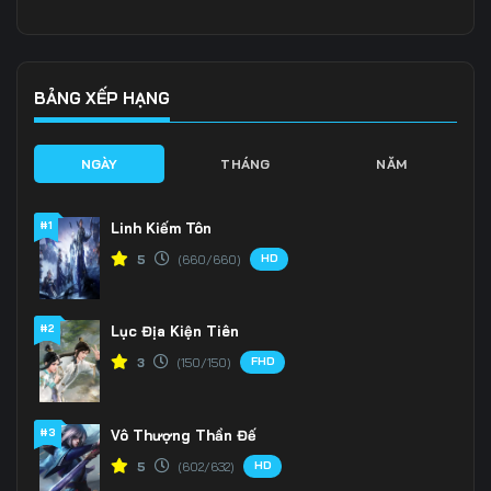
Tập 141
Tập 142
Tập 143
Tập 144
Tập 145
Tập 146
BẢNG XẾP HẠNG
Tập 147
Tập 148
Tập 149
NGÀY
THÁNG
NĂM
Tập 150
Tập 151
Tập 152
#1
Linh Kiếm Tôn
Tập 153
Tập 154
Tập 155
HD
5
(660/660)
Tập 156
Tập 157
Tập 158
#2
Lục Địa Kiện Tiên
Tập 159
Tập 160
Tập 161
FHD
3
(150/150)
Tập 162
Tập 163
Tập 164
Tập 165
Tập 166
Tập 167
#3
Vô Thượng Thần Đế
HD
5
(602/632)
Tập 168
Tập 169
Tập 170