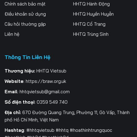
Tập 261
Tập 262
Tập 263
Chính sách bảo mật
HHTQ Hành Động
Điều khoản sử dụng
HHTQ Huyền Huyễn
Tập 264
Tập 265
Tập 266
Câu hỏi thường gặp
HHTQ Cổ Trang
Tập 267
Tập 268
Tập 269
Liên hệ
HHTQ Trùng Sinh
Tập 270
Tập 271
Tập 272
Thông Tin Liên Hệ
Tập 273
Tập 274
Tập 275
Tập 276
Tập 277
Tập 278
Thương hiệu:
HHTQ Vietsub
Website
:
https://braw.org.uk
Tập 279
Tập 280
Tập 281
Email
:
hhtqvietsub@gmail.com
Tập 282
Tập 283
Tập 284
Số điện thoại
: 0359 549 740
Tập 285
Tập 286
Tập 287
Địa chỉ:
670 Đường Quang Trung, Phường 11, Gò Vấp, Thành
phố Hồ Chí Minh, Việt Nam
Tập 288
Tập 289
Tập 290
Hashtag
: #hhtqvietsub #hhtq #hoathinhtrungquoc