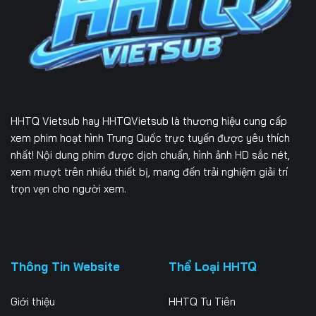
Tập 231
Tập 232
Tập 233
Tập 234
Tập 235
Tập 236
Tập 237
Tập 238
Tập 239
Tập 240
Tập 241
Tập 242
HHTQ Vietsub
hay HHTQVietsub là thương hiệu cung cấp
Tập 243
Tập 244
Tập 245
xem phim hoạt hình Trung Quốc trực tuyến được yêu thích
nhất! Nội dung phim được dịch chuẩn, hình ảnh HD sắc nét,
Tập 246
Tập 247
Tập 248
xem mượt trên nhiều thiết bị, mang đến trải nghiệm giải trí
trọn vẹn cho người xem.
Tập 249
Tập 250
Tập 251
Tập 252
Tập 253
Tập 254
Tập 255
Tập 256
Tập 257
Thông Tin Website
Thể Loại HHTQ
Tập 258
Tập 259
Tập 260
Giới thiệu
HHTQ Tu Tiên