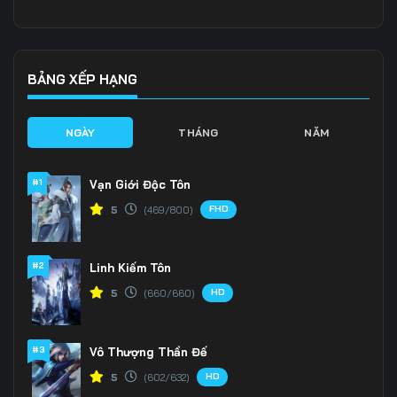
Tập 141
Tập 142
Tập 143
Tập 144
Tập 145
Tập 146
BẢNG XẾP HẠNG
Tập 147
Tập 148
Tập 149
NGÀY
THÁNG
NĂM
Tập 150
Tập 151
Tập 152
#1
Vạn Giới Độc Tôn
Tập 153
Tập 154
Tập 155
FHD
5
(469/800)
Tập 156
Tập 157
Tập 158
#2
Linh Kiếm Tôn
Tập 159
Tập 160
Tập 161
HD
5
(660/660)
Tập 162
Tập 163
Tập 164
Tập 165
Tập 166
Tập 167
#3
Vô Thượng Thần Đế
HD
5
(602/632)
Tập 168
Tập 169
Tập 170