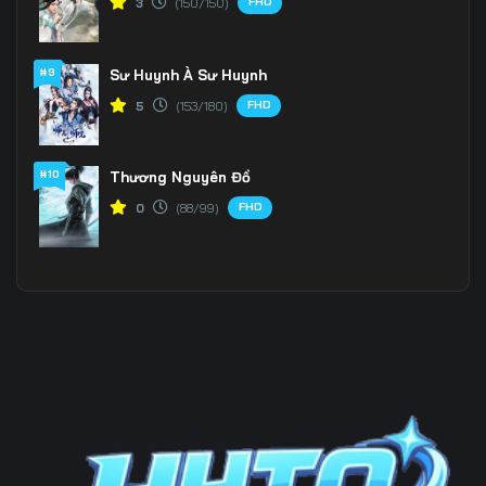
FHD
3
(150/150)
Tập 201
Tập 202
Tập 203
#9
Sư Huynh À Sư Huynh
Tập 204
Tập 205
Tập 206
FHD
5
(153/180)
Tập 207
Tập 208
Tập 209
Tập 210
Tập 211
Tập 212
#10
Thương Nguyên Đồ
FHD
0
(88/99)
Tập 213
Tập 214
Tập 215
Tập 216
Tập 217
Tập 218
Tập 219
Tập 220
Tập 221
Tập 222
Tập 223
Tập 224
Tập 225
Tập 226
Tập 227
Tập 228
Tập 229
Tập 230