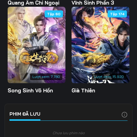
Tập 108
Tập 109
Tập 110
Quang Âm Chi Ngoại
Vĩnh Sinh Phần 3
Tập 60
Tập 174
Tập 111
Tập 112
Tập 113
Tập 114
Tập 115
Tập 116
Tập 117
Tập 118
Tập 119
Tập 120
Tập 121
Tập 122
Tập 123
Tập 124
Tập 125
Lượt xem:
7.780
Lượt xem:
15.920
Tập 126
Tập 127
Tập 128
Song Sinh Võ Hồn
Già Thiên
Tập 129
Tập 130
Tập 131
Tập 132
Tập 133
Tập 134
PHIM ĐÃ LƯU
Tập 135
Tập 136
Tập 137
Chưa lưu phim nào
Tập 138
Tập 139
Tập 140