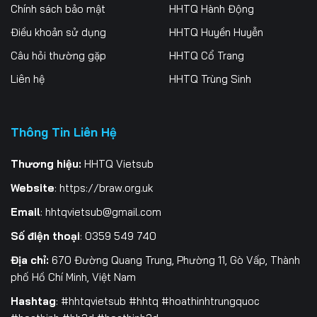
Tập 261
Tập 262
Tập 263
Chính sách bảo mật
HHTQ Hành Động
Điều khoản sử dụng
HHTQ Huyền Huyễn
Tập 264
Tập 265
Tập 266
Câu hỏi thường gặp
HHTQ Cổ Trang
Tập 267
Tập 268
Tập 269
Liên hệ
HHTQ Trùng Sinh
Tập 270
Tập 271
Tập 272
Thông Tin Liên Hệ
Tập 273
Tập 274
Tập 275
Tập 276
Tập 277
Tập 278
Thương hiệu:
HHTQ Vietsub
Website
:
https://braw.org.uk
Tập 279
Tập 280
Tập 281
Email
:
hhtqvietsub@gmail.com
Tập 282
Tập 283
Tập 284
Số điện thoại
: 0359 549 740
Tập 285
Tập 286
Tập 287
Địa chỉ:
670 Đường Quang Trung, Phường 11, Gò Vấp, Thành
phố Hồ Chí Minh, Việt Nam
Tập 288
Tập 289
Tập 290
Hashtag
: #hhtqvietsub #hhtq #hoathinhtrungquoc