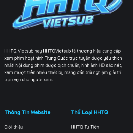
Tập 231
Tập 232
Tập 233
Tập 234
Tập 235
Tập 236
Tập 237
Tập 238
Tập 239
Tập 240
Tập 241
Tập 242
HHTQ Vietsub
hay HHTQVietsub là thương hiệu cung cấp
Tập 243
Tập 244
Tập 245
xem phim hoạt hình Trung Quốc trực tuyến được yêu thích
nhất! Nội dung phim được dịch chuẩn, hình ảnh HD sắc nét,
Tập 246
Tập 247
Tập 248
xem mượt trên nhiều thiết bị, mang đến trải nghiệm giải trí
trọn vẹn cho người xem.
Tập 249
Tập 250
Tập 251
Tập 252
Tập 253
Tập 254
Tập 255
Tập 256
Tập 257
Thông Tin Website
Thể Loại HHTQ
Tập 258
Tập 259
Tập 260
Giới thiệu
HHTQ Tu Tiên