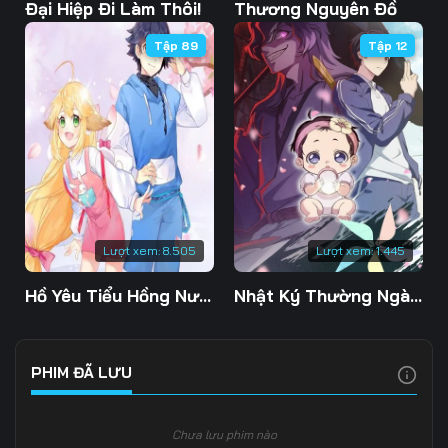
Tập 108
Tập 109
Tập 110
Đại Hiệp Đi Làm Thôi!
Thương Nguyên Đồ
Tập 89
Tập 12
Tập 111
Tập 112
Tập 113
Tập 114
Tập 115
Tập 116
Tập 117
Tập 118
Tập 119
Tập 120
Tập 121
Tập 122
Tập 123
Tập 124
Tập 125
Lượt xem:
8.505
Lượt xem:
1.445
Tập 126
Tập 127
Tập 128
Hồ Yêu Tiểu Hồng Nương
Nhật Ký Thường Ngày Của Tiên Vương Phần 5
Tập 129
Tập 130
Tập 131
Tập 132
Tập 133
Tập 134
PHIM ĐÃ LƯU
Tập 135
Tập 136
Tập 137
Chưa lưu phim nào
Tập 138
Tập 139
Tập 140