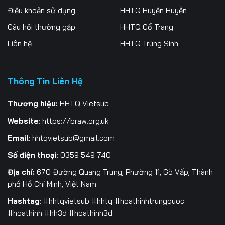
Điều khoản sử dụng
HHTQ Huyền Huyễn
Tập 201
Tập 202
Tập 203
Câu hỏi thường gặp
HHTQ Cổ Trang
Tập 204
Tập 205
Tập 206
Liên hệ
HHTQ Trùng Sinh
Tập 207
Tập 208
Tập 209
Tập 210
Tập 211
Tập 212
Thông Tin Liên Hệ
Tập 213
Tập 214
Tập 215
Thương hiệu:
HHTQ Vietsub
Website
:
https://braw.org.uk
Tập 216
Tập 217
Tập 218
Email
:
hhtqvietsub@gmail.com
Tập 219
Tập 220
Tập 221
Số điện thoại
: 0359 549 740
Tập 222
Tập 223
Tập 224
Địa chỉ:
670 Đường Quang Trung, Phường 11, Gò Vấp, Thành
phố Hồ Chí Minh, Việt Nam
Tập 225
Tập 226
Tập 227
Hashtag
: #hhtqvietsub #hhtq #hoathinhtrungquoc
Tập 228
Tập 229
Tập 230
#hoathinh #hh3d #hoathinh3d