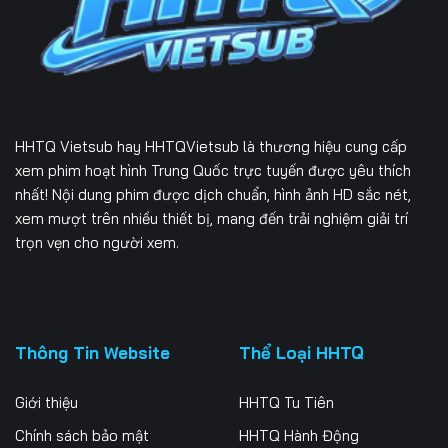
Tập 171
Tập 172
Tập 173
Tập 174
Tập 175
Tập 176
Tập 177
Tập 178
Tập 179
HHTQ Vietsub
hay HHTQVietsub là thương hiệu cung cấp
Tập 180
Tập 181
Tập 182
xem phim hoạt hình Trung Quốc trực tuyến được yêu thích
nhất! Nội dung phim được dịch chuẩn, hình ảnh HD sắc nét,
Tập 183
Tập 184
Tập 185
xem mượt trên nhiều thiết bị, mang đến trải nghiệm giải trí
trọn vẹn cho người xem.
Tập 186
Tập 187
Tập 188
Tập 189
Tập 190
Tập 191
Tập 192
Tập 193
Tập 194
Thông Tin Website
Thể Loại HHTQ
Tập 195
Tập 196
Tập 197
Giới thiệu
HHTQ Tu Tiên
Tập 198
Tập 199
Tập 200
Chính sách bảo mật
HHTQ Hành Động