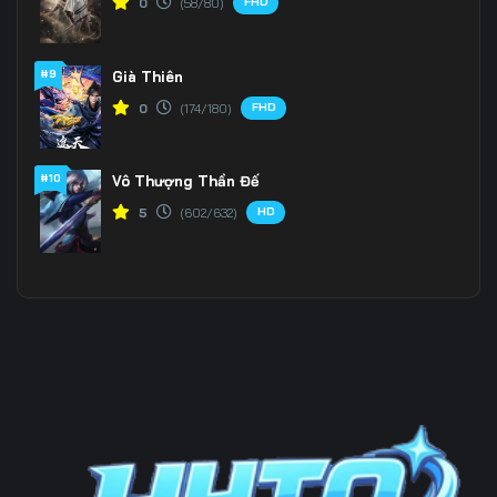
FHD
0
(58/80)
Tập 201
Tập 202
Tập 203
#9
Già Thiên
Tập 204
Tập 205
Tập 206
FHD
0
(174/180)
Tập 207
Tập 208
Tập 209
Tập 210
Tập 211
Tập 212
#10
Vô Thượng Thần Đế
HD
5
(602/632)
Tập 213
Tập 214
Tập 215
Tập 216
Tập 217
Tập 218
Tập 219
Tập 220
Tập 221
Tập 222
Tập 223
Tập 224
Tập 225
Tập 226
Tập 227
Tập 228
Tập 229
Tập 230