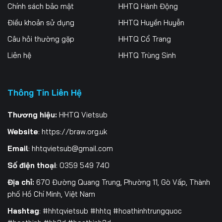
Tập 261
Tập 262
Tập 263
Chính sách bảo mật
HHTQ Hành Động
Điều khoản sử dụng
HHTQ Huyền Huyễn
Tập 264
Tập 265
Tập 266
Câu hỏi thường gặp
HHTQ Cổ Trang
Tập 267
Tập 268
Tập 269
Liên hệ
HHTQ Trùng Sinh
Tập 270
Tập 271
Tập 272
Thông Tin Liên Hệ
Tập 273
Tập 274
Tập 275
Tập 276
Tập 277
Tập 278
Thương hiệu:
HHTQ Vietsub
Website
:
https://braw.org.uk
Tập 279
Tập 280
Tập 281
Email
:
hhtqvietsub@gmail.com
Tập 282
Tập 283
Tập 284
Số điện thoại
: 0359 549 740
Tập 285
Tập 286
Tập 287
Địa chỉ:
670 Đường Quang Trung, Phường 11, Gò Vấp, Thành
phố Hồ Chí Minh, Việt Nam
Tập 288
Tập 289
Tập 290
Hashtag
: #hhtqvietsub #hhtq #hoathinhtrungquoc