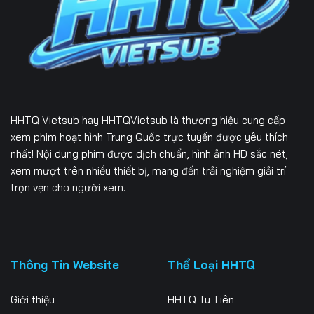
Tập 231
Tập 232
Tập 233
Tập 234
Tập 235
Tập 236
Tập 237
Tập 238
Tập 239
Tập 240
Tập 241
Tập 242
HHTQ Vietsub
hay HHTQVietsub là thương hiệu cung cấp
Tập 243
Tập 244
Tập 245
xem phim hoạt hình Trung Quốc trực tuyến được yêu thích
nhất! Nội dung phim được dịch chuẩn, hình ảnh HD sắc nét,
Tập 246
Tập 247
Tập 248
xem mượt trên nhiều thiết bị, mang đến trải nghiệm giải trí
trọn vẹn cho người xem.
Tập 249
Tập 250
Tập 251
Tập 252
Tập 253
Tập 254
Tập 255
Tập 256
Tập 257
Thông Tin Website
Thể Loại HHTQ
Tập 258
Tập 259
Tập 260
Giới thiệu
HHTQ Tu Tiên