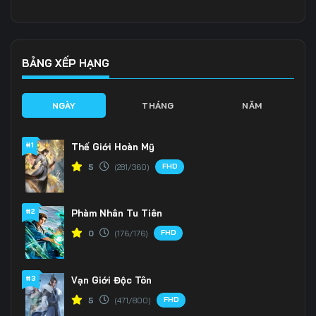
Tập 141
Tập 142
Tập 143
Tập 144
Tập 145
Tập 146
BẢNG XẾP HẠNG
Tập 147
Tập 148
Tập 149
NGÀY
THÁNG
NĂM
Tập 150
Tập 151
Tập 152
#1
Thế Giới Hoàn Mỹ
Tập 153
Tập 154
Tập 155
FHD
5
(281/360)
Tập 156
Tập 157
Tập 158
#2
Phàm Nhân Tu Tiên
Tập 159
Tập 160
Tập 161
FHD
0
(176/176)
Tập 162
Tập 163
Tập 164
Tập 165
Tập 166
Tập 167
#3
Vạn Giới Độc Tôn
FHD
5
(471/800)
Tập 168
Tập 169
Tập 170