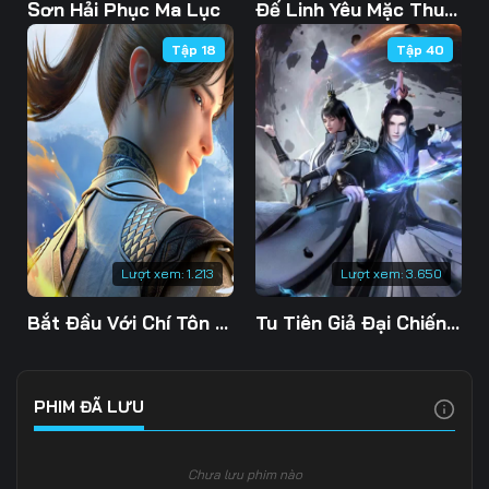
Tập 108
Tập 109
Tập 110
Sơn Hải Phục Ma Lục
Đế Linh Yêu Mặc Thuỷ Linh Lung
Tập 18
Tập 40
Tập 111
Tập 112
Tập 113
Tập 114
Tập 115
Tập 116
Tập 117
Tập 118
Tập 119
Tập 120
Tập 121
Tập 122
Tập 123
Tập 124
Tập 125
Lượt xem:
1.213
Lượt xem:
3.650
Tập 126
Tập 127
Tập 128
Bắt Đầu Với Chí Tôn Đan Điền
Tu Tiên Giả Đại Chiến Siêu Năng Lực 3D
Tập 129
Tập 130
Tập 131
Tập 132
Tập 133
Tập 134
PHIM ĐÃ LƯU
Tập 135
Tập 136
Tập 137
Chưa lưu phim nào
Tập 138
Tập 139
Tập 140