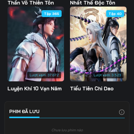
Tập 108
Tập 109
Tập 110
Thần Võ Thiên Tôn
Nhất Thế Độc Tôn
Tập 365
Tập 40
Tập 111
Tập 112
Tập 113
Tập 114
Tập 115
Tập 116
Tập 117
Tập 118
Tập 119
Tập 120
Tập 121
Tập 122
Tập 123
Tập 124
Tập 125
Lượt xem:
37.672
Lượt xem:
3.523
Tập 126
Tập 127
Tập 128
Luyện Khí 10 Vạn Năm
Tiểu Tiên Chi Dao
Tập 129
Tập 130
Tập 131
Tập 132
Tập 133
Tập 134
PHIM ĐÃ LƯU
Tập 135
Tập 136
Tập 137
Chưa lưu phim nào
Tập 138
Tập 139
Tập 140