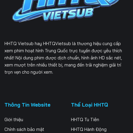
Tập 171
Tập 172
Tập 173
Tập 174
Tập 175
Tập 176
Tập 177
Tập 178
Tập 179
HHTQ Vietsub
hay HHTQVietsub là thương hiệu cung cấp
Tập 180
Tập 181
Tập 182
xem phim hoạt hình Trung Quốc trực tuyến được yêu thích
nhất! Nội dung phim được dịch chuẩn, hình ảnh HD sắc nét,
Tập 183
Tập 184
Tập 185
xem mượt trên nhiều thiết bị, mang đến trải nghiệm giải trí
trọn vẹn cho người xem.
Tập 186
Tập 187
Tập 188
Tập 189
Tập 190
Tập 191
Tập 192
Tập 193
Tập 194
Thông Tin Website
Thể Loại HHTQ
Tập 195
Tập 196
Tập 197
Giới thiệu
HHTQ Tu Tiên
Tập 198
Tập 199
Tập 200
Chính sách bảo mật
HHTQ Hành Động