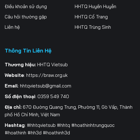
Điều khoản sử dụng
HHTQ Huyền Huyễn
Tập 201
Tập 202
Tập 203
Câu hỏi thường gặp
HHTQ Cổ Trang
Tập 204
Tập 205
Tập 206
Liên hệ
HHTQ Trùng Sinh
Tập 207
Tập 208
Tập 209
Tập 210
Tập 211
Tập 212
Thông Tin Liên Hệ
Tập 213
Tập 214
Tập 215
Thương hiệu:
HHTQ Vietsub
Website
:
https://braw.org.uk
Tập 216
Tập 217
Tập 218
Email
:
hhtqvietsub@gmail.com
Tập 219
Tập 220
Tập 221
Số điện thoại
: 0359 549 740
Tập 222
Tập 223
Tập 224
Địa chỉ:
670 Đường Quang Trung, Phường 11, Gò Vấp, Thành
phố Hồ Chí Minh, Việt Nam
Tập 225
Tập 226
Tập 227
Hashtag
: #hhtqvietsub #hhtq #hoathinhtrungquoc
Tập 228
Tập 229
Tập 230
#hoathinh #hh3d #hoathinh3d