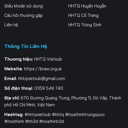
Điều khoản sử dụng
HHTQ Huyền Huyễn
Tập 201
Tập 202
Tập 203
Câu hỏi thường gặp
HHTQ Cổ Trang
Tập 204
Tập 205
Tập 206
Liên hệ
HHTQ Trùng Sinh
Tập 207
Tập 208
Tập 209
Tập 210
Tập 211
Tập 212
Thông Tin Liên Hệ
Tập 213
Tập 214
Tập 215
Thương hiệu:
HHTQ Vietsub
Website
:
https://braw.org.uk
Tập 216
Tập 217
Tập 218
Email
:
hhtqvietsub@gmail.com
Tập 219
Tập 220
Tập 221
Số điện thoại
: 0359 549 740
Tập 222
Tập 223
Tập 224
Địa chỉ:
670 Đường Quang Trung, Phường 11, Gò Vấp, Thành
phố Hồ Chí Minh, Việt Nam
Tập 225
Tập 226
Tập 227
Hashtag
: #hhtqvietsub #hhtq #hoathinhtrungquoc
Tập 228
Tập 229
Tập 230
#hoathinh #hh3d #hoathinh3d