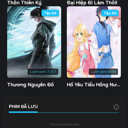
Tập 108
Tập 109
Tập 110
Thôn Thiên Ký
Đại Hiệp Đi Làm Thôi!
Tập 88
Tập 89
Tập 111
Tập 112
Tập 113
Tập 114
Tập 115
Tập 116
Tập 117
Tập 118
Tập 119
Tập 120
Tập 121
Tập 122
Tập 123
Tập 124
Tập 125
Lượt xem:
7.257
Lượt xem:
8.318
Tập 126
Tập 127
Tập 128
Thương Nguyên Đồ
Hồ Yêu Tiểu Hồng Nương
Tập 129
Tập 130
Tập 131
Tập 132
Tập 133
Tập 134
PHIM ĐÃ LƯU
Tập 135
Tập 136
Tập 137
Chưa lưu phim nào
Tập 138
Tập 139
Tập 140