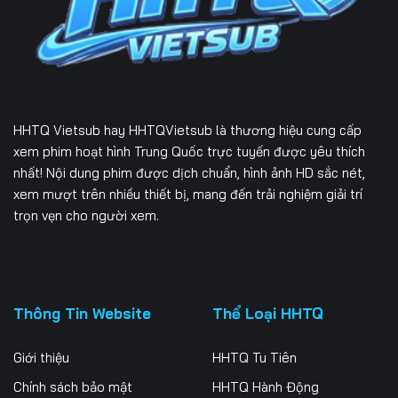
Tập 171
Tập 172
Tập 173
Tập 174
Tập 175
Tập 176
Tập 177
Tập 178
Tập 179
HHTQ Vietsub
hay HHTQVietsub là thương hiệu cung cấp
Tập 180
Tập 181
Tập 182
xem phim hoạt hình Trung Quốc trực tuyến được yêu thích
nhất! Nội dung phim được dịch chuẩn, hình ảnh HD sắc nét,
Tập 183
Tập 184
Tập 185
xem mượt trên nhiều thiết bị, mang đến trải nghiệm giải trí
trọn vẹn cho người xem.
Tập 186
Tập 187
Tập 188
Tập 189
Tập 190
Tập 191
Tập 192
Tập 193
Tập 194
Thông Tin Website
Thể Loại HHTQ
Tập 195
Tập 196
Tập 197
Giới thiệu
HHTQ Tu Tiên
Tập 198
Tập 199
Tập 200
Chính sách bảo mật
HHTQ Hành Động