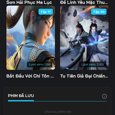
Tập 108
Tập 109
Tập 110
Sơn Hải Phục Ma Lục
Đế Linh Yêu Mặc Thuỷ Linh Lung
Tập 17
Tập 40
Tập 111
Tập 112
Tập 113
Tập 114
Tập 115
Tập 116
Tập 117
Tập 118
Tập 119
Tập 120
Tập 121
Tập 122
Tập 123
Tập 124
Tập 125
Lượt xem:
1.198
Lượt xem:
3.631
Tập 126
Tập 127
Tập 128
Bắt Đầu Với Chí Tôn Đan Điền
Tu Tiên Giả Đại Chiến Siêu Năng Lực 3D
Tập 129
Tập 130
Tập 131
Tập 132
Tập 133
Tập 134
PHIM ĐÃ LƯU
Tập 135
Tập 136
Tập 137
Chưa lưu phim nào
Tập 138
Tập 139
Tập 140