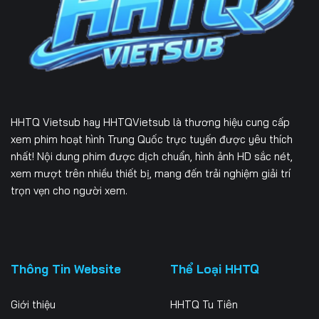
Tập 231
Tập 232
Tập 233
Tập 234
Tập 235
Tập 236
Tập 237
Tập 238
Tập 239
Tập 240
Tập 241
Tập 242
HHTQ Vietsub
hay HHTQVietsub là thương hiệu cung cấp
Tập 243
Tập 244
Tập 245
xem phim hoạt hình Trung Quốc trực tuyến được yêu thích
nhất! Nội dung phim được dịch chuẩn, hình ảnh HD sắc nét,
Tập 246
Tập 247
Tập 248
xem mượt trên nhiều thiết bị, mang đến trải nghiệm giải trí
trọn vẹn cho người xem.
Tập 249
Tập 250
Tập 251
Tập 252
Tập 253
Tập 254
Tập 255
Tập 256
Tập 257
Thông Tin Website
Thể Loại HHTQ
Tập 258
Tập 259
Tập 260
Giới thiệu
HHTQ Tu Tiên