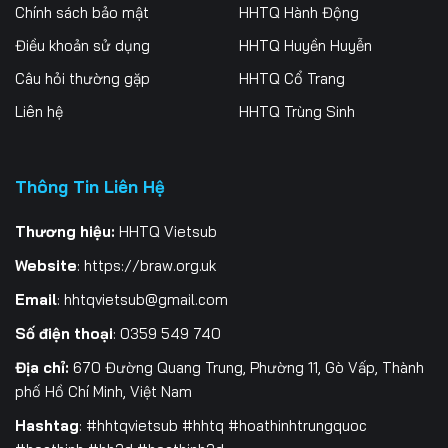
Tập 261
Tập 262
Tập 263
Chính sách bảo mật
HHTQ Hành Động
Điều khoản sử dụng
HHTQ Huyền Huyễn
Tập 264
Tập 265
Tập 266
Câu hỏi thường gặp
HHTQ Cổ Trang
Tập 267
Tập 268
Tập 269
Liên hệ
HHTQ Trùng Sinh
Tập 270
Tập 271
Tập 272
Thông Tin Liên Hệ
Tập 273
Tập 274
Tập 275
Tập 276
Tập 277
Tập 278
Thương hiệu:
HHTQ Vietsub
Website
:
https://braw.org.uk
Tập 279
Tập 280
Tập 281
Email
:
hhtqvietsub@gmail.com
Tập 282
Tập 283
Tập 284
Số điện thoại
: 0359 549 740
Tập 285
Tập 286
Tập 287
Địa chỉ:
670 Đường Quang Trung, Phường 11, Gò Vấp, Thành
phố Hồ Chí Minh, Việt Nam
Tập 288
Tập 289
Tập 290
Hashtag
: #hhtqvietsub #hhtq #hoathinhtrungquoc