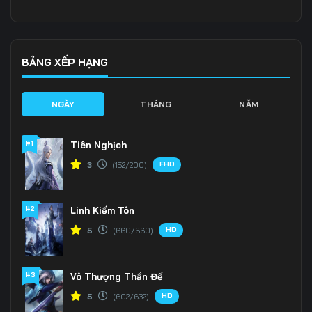
Tập 141
Tập 142
Tập 143
Tập 144
Tập 145
Tập 146
BẢNG XẾP HẠNG
Tập 147
Tập 148
Tập 149
NGÀY
THÁNG
NĂM
Tập 150
Tập 151
Tập 152
#1
Tiên Nghịch
Tập 153
Tập 154
Tập 155
FHD
3
(152/200)
Tập 156
Tập 157
Tập 158
#2
Linh Kiếm Tôn
Tập 159
Tập 160
Tập 161
HD
5
(660/660)
Tập 162
Tập 163
Tập 164
Tập 165
Tập 166
Tập 167
#3
Vô Thượng Thần Đế
HD
5
(602/632)
Tập 168
Tập 169
Tập 170