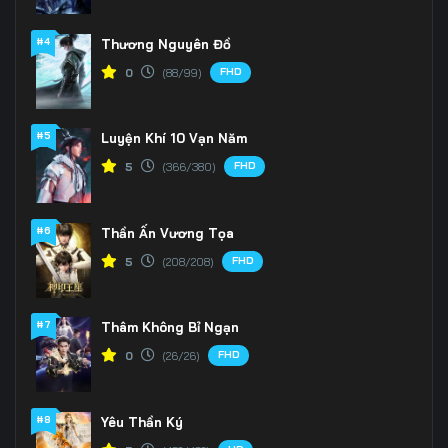
Tập 171
Tập 172
Tập 173
#4
Thương Nguyên Đồ
FHD
0
(88/99)
Tập 174
Tập 175
Tập 176
Tập 177
Tập 178
Tập 179
#5
Luyện Khí 10 Vạn Năm
Tập 180
Tập 181
Tập 182
FHD
5
(366/380)
Tập 183
Tập 184
Tập 185
#6
Thần Ấn Vương Tọa
Tập 186
Tập 187
Tập 188
FHD
5
(208/208)
Tập 189
Tập 190
Tập 191
#7
Thâm Không Bỉ Ngạn
Tập 192
Tập 193
Tập 194
FHD
0
(26/26)
Tập 195
Tập 196
Tập 197
#8
Yêu Thần Ký
Tập 198
Tập 199
Tập 200