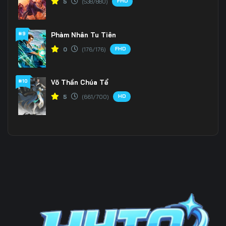
FHD
5
(538/880)
Tập 201
Tập 202
Tập 203
#9
Phàm Nhân Tu Tiên
Tập 204
Tập 205
Tập 206
FHD
0
(176/176)
Tập 207
Tập 208
Tập 209
Tập 210
Tập 211
Tập 212
#10
Võ Thần Chúa Tể
HD
5
(661/700)
Tập 213
Tập 214
Tập 215
Tập 216
Tập 217
Tập 218
Tập 219
Tập 220
Tập 221
Tập 222
Tập 223
Tập 224
Tập 225
Tập 226
Tập 227
Tập 228
Tập 229
Tập 230