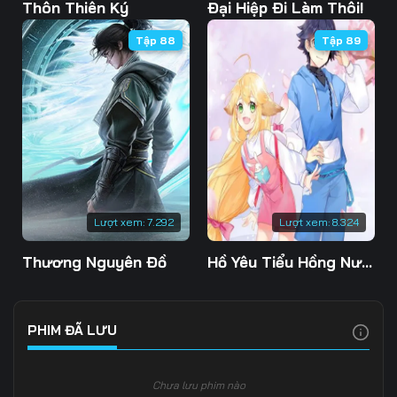
Tập 108
Tập 109
Tập 110
Thôn Thiên Ký
Đại Hiệp Đi Làm Thôi!
Tập 88
Tập 89
Tập 111
Tập 112
Tập 113
Tập 114
Tập 115
Tập 116
Tập 117
Tập 118
Tập 119
Tập 120
Tập 121
Tập 122
Tập 123
Tập 124
Tập 125
Lượt xem:
7.292
Lượt xem:
8.324
Tập 126
Tập 127
Tập 128
Thương Nguyên Đồ
Hồ Yêu Tiểu Hồng Nương
Tập 129
Tập 130
Tập 131
Tập 132
Tập 133
Tập 134
PHIM ĐÃ LƯU
Tập 135
Tập 136
Tập 137
Chưa lưu phim nào
Tập 138
Tập 139
Tập 140