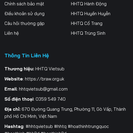
Tập 261
Tập 262
Tập 263
Chính sách bảo mật
HHTQ Hành Động
Điều khoản sử dụng
HHTQ Huyền Huyễn
Tập 264
Tập 265
Tập 266
Câu hỏi thường gặp
HHTQ Cổ Trang
Tập 267
Tập 268
Tập 269
Liên hệ
HHTQ Trùng Sinh
Tập 270
Tập 271
Tập 272
Thông Tin Liên Hệ
Tập 273
Tập 274
Tập 275
Tập 276
Tập 277
Tập 278
Thương hiệu:
HHTQ Vietsub
Website
:
https://braw.org.uk
Tập 279
Tập 280
Tập 281
Email
:
hhtqvietsub@gmail.com
Tập 282
Tập 283
Tập 284
Số điện thoại
: 0359 549 740
Tập 285
Tập 286
Tập 287
Địa chỉ:
670 Đường Quang Trung, Phường 11, Gò Vấp, Thành
phố Hồ Chí Minh, Việt Nam
Tập 288
Tập 289
Tập 290
Hashtag
: #hhtqvietsub #hhtq #hoathinhtrungquoc