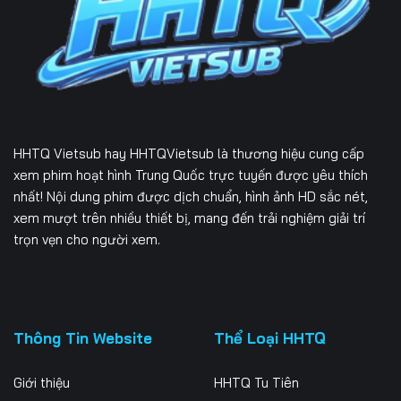
Tập 231
Tập 232
Tập 233
Tập 234
Tập 235
Tập 236
Tập 237
Tập 238
Tập 239
Tập 240
Tập 241
Tập 242
HHTQ Vietsub
hay HHTQVietsub là thương hiệu cung cấp
Tập 243
Tập 244
Tập 245
xem phim hoạt hình Trung Quốc trực tuyến được yêu thích
nhất! Nội dung phim được dịch chuẩn, hình ảnh HD sắc nét,
Tập 246
Tập 247
Tập 248
xem mượt trên nhiều thiết bị, mang đến trải nghiệm giải trí
trọn vẹn cho người xem.
Tập 249
Tập 250
Tập 251
Tập 252
Tập 253
Tập 254
Tập 255
Tập 256
Tập 257
Thông Tin Website
Thể Loại HHTQ
Tập 258
Tập 259
Tập 260
Giới thiệu
HHTQ Tu Tiên