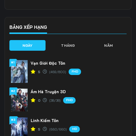
Tập 141
Tập 142
Tập 143
Tập 144
Tập 145
Tập 146
BẢNG XẾP HẠNG
Tập 147
Tập 148
Tập 149
NGÀY
THÁNG
NĂM
Tập 150
Tập 151
Tập 152
#1
Vạn Giới Độc Tôn
Tập 153
Tập 154
Tập 155
FHD
5
(469/800)
Tập 156
Tập 157
Tập 158
#2
Ám Hà Truyện 3D
Tập 159
Tập 160
Tập 161
FHD
0
(38/38)
Tập 162
Tập 163
Tập 164
Tập 165
Tập 166
Tập 167
#3
Linh Kiếm Tôn
HD
5
(660/660)
Tập 168
Tập 169
Tập 170