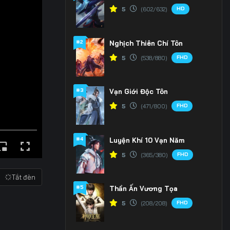
HD
5
(602/632)
#2
Nghịch Thiên Chí Tôn
FHD
5
(538/880)
#3
Vạn Giới Độc Tôn
FHD
5
(471/800)
#4
Luyện Khí 10 Vạn Năm
FHD
5
(365/380)
Tắt đèn
#5
Thần Ấn Vương Tọa
FHD
5
(208/208)