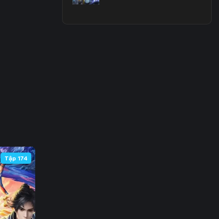
 68
 75
 82
 89
 96
103
110
Tập 174
117
124
131