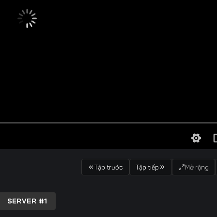
Tập trước
Tập tiếp
Mở rộng
SERVER #1