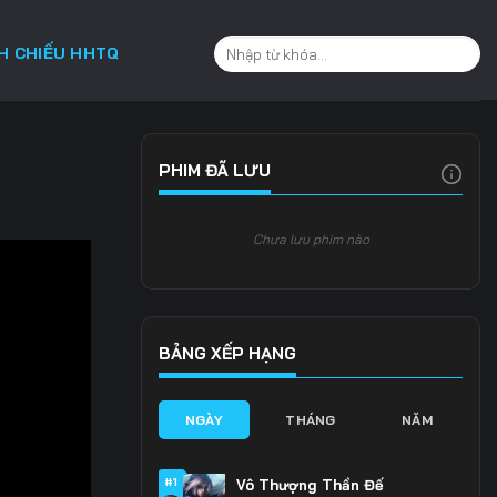
CH CHIẾU HHTQ
PHIM ĐÃ LƯU
Chưa lưu phim nào
BẢNG XẾP HẠNG
NGÀY
THÁNG
NĂM
#1
Vô Thượng Thần Đế