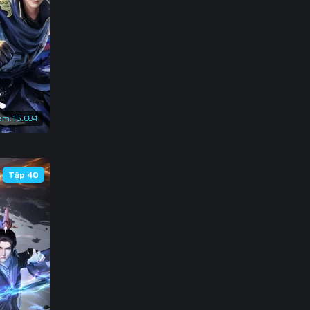
138
145
152
159
em:
15.684
166
173
Tập 40
180
187
194
201