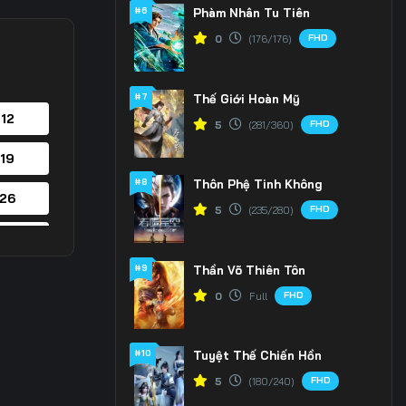
#6
Phàm Nhân Tu Tiên
FHD
0
(176/176)
#7
Thế Giới Hoàn Mỹ
 12
FHD
5
(281/360)
 19
#8
Thôn Phệ Tinh Không
 26
FHD
5
(235/280)
 33
#9
Thần Võ Thiên Tôn
 40
FHD
0
Full
 47
#10
Tuyệt Thế Chiến Hồn
 54
FHD
5
(180/240)
 61