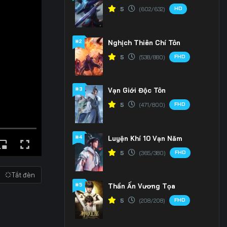
HD
5
(602/632)
#2
Nghịch Thiên Chí Tôn
FHD
5
(538/880)
#3
Vạn Giới Độc Tôn
FHD
5
(471/800)
#4
Luyện Khí 10 Vạn Năm
FHD
5
(365/380)
Tắt đèn
#5
Thần Ấn Vương Tọa
FHD
5
(208/208)