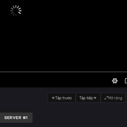
Tập trước
Tập tiếp
Mở rộng
SERVER #1