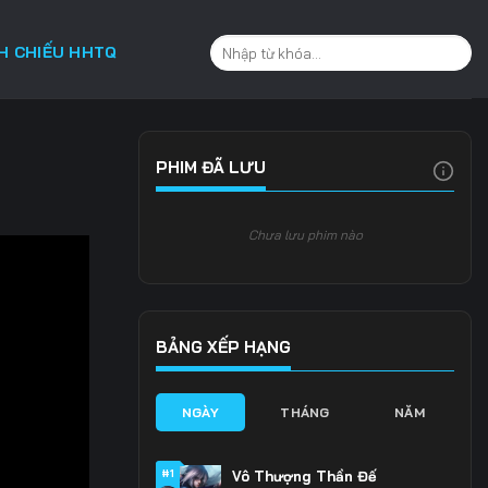
CH CHIẾU HHTQ
PHIM ĐÃ LƯU
Chưa lưu phim nào
BẢNG XẾP HẠNG
NGÀY
THÁNG
NĂM
#1
Vô Thượng Thần Đế