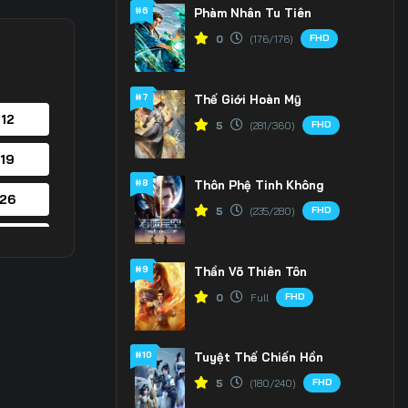
#6
Phàm Nhân Tu Tiên
FHD
0
(176/176)
#7
Thế Giới Hoàn Mỹ
 12
FHD
5
(281/360)
 19
#8
Thôn Phệ Tinh Không
 26
FHD
5
(235/280)
 33
#9
Thần Võ Thiên Tôn
 40
FHD
0
Full
 47
#10
Tuyệt Thế Chiến Hồn
 54
FHD
5
(180/240)
 61