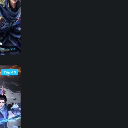
138
145
152
159
em:
15.684
166
173
Tập 40
180
187
194
201