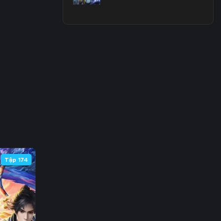
 68
 75
 82
 89
 96
103
110
Tập 174
117
124
131