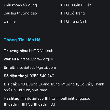
Điều khoản sử dụng
HHTQ Huyền Huyễn
Tập 201
Tập 202
Tập 203
Câu hỏi thường gặp
HHTQ Cổ Trang
Tập 204
Tập 205
Tập 206
Liên hệ
HHTQ Trùng Sinh
Tập 207
Tập 208
Tập 209
Tập 210
Tập 211
Tập 212
Thông Tin Liên Hệ
Tập 213
Tập 214
Tập 215
Thương hiệu:
HHTQ Vietsub
Website
:
https://braw.org.uk
Tập 216
Tập 217
Tập 218
Email
:
hhtqvietsub@gmail.com
Tập 219
Tập 220
Tập 221
Số điện thoại
: 0359 549 740
Tập 222
Tập 223
Tập 224
Địa chỉ:
670 Đường Quang Trung, Phường 11, Gò Vấp, Thành
phố Hồ Chí Minh, Việt Nam
Tập 225
Tập 226
Tập 227
Hashtag
: #hhtqvietsub #hhtq #hoathinhtrungquoc
Tập 228
Tập 229
Tập 230
#hoathinh #hh3d #hoathinh3d