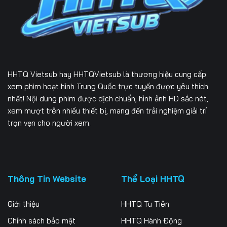
Tập 171
Tập 172
Tập 173
Tập 174
Tập 175
Tập 176
Tập 177
Tập 178
Tập 179
HHTQ Vietsub
hay HHTQVietsub là thương hiệu cung cấp
Tập 180
Tập 181
Tập 182
xem phim hoạt hình Trung Quốc trực tuyến được yêu thích
nhất! Nội dung phim được dịch chuẩn, hình ảnh HD sắc nét,
Tập 183
Tập 184
Tập 185
xem mượt trên nhiều thiết bị, mang đến trải nghiệm giải trí
trọn vẹn cho người xem.
Tập 186
Tập 187
Tập 188
Tập 189
Tập 190
Tập 191
Tập 192
Tập 193
Tập 194
Thông Tin Website
Thể Loại HHTQ
Tập 195
Tập 196
Tập 197
Giới thiệu
HHTQ Tu Tiên
Tập 198
Tập 199
Tập 200
Chính sách bảo mật
HHTQ Hành Động