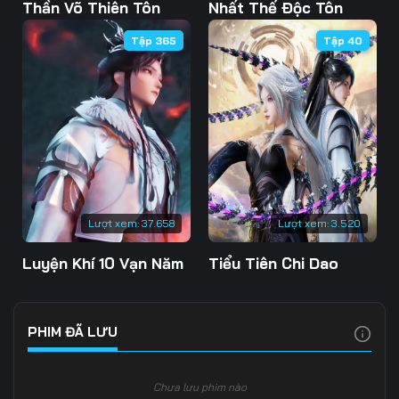
Tập 108
Tập 109
Tập 110
Thần Võ Thiên Tôn
Nhất Thế Độc Tôn
Tập 365
Tập 40
Tập 111
Tập 112
Tập 113
Tập 114
Tập 115
Tập 116
Tập 117
Tập 118
Tập 119
Tập 120
Tập 121
Tập 122
Tập 123
Tập 124
Tập 125
Lượt xem:
37.658
Lượt xem:
3.520
Tập 126
Tập 127
Tập 128
Luyện Khí 10 Vạn Năm
Tiểu Tiên Chi Dao
Tập 129
Tập 130
Tập 131
Tập 132
Tập 133
Tập 134
PHIM ĐÃ LƯU
Tập 135
Tập 136
Tập 137
Chưa lưu phim nào
Tập 138
Tập 139
Tập 140