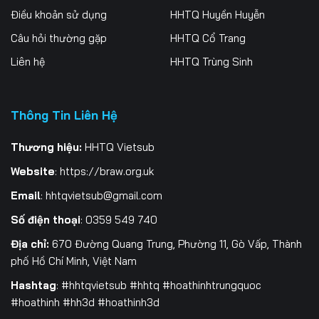
Điều khoản sử dụng
HHTQ Huyền Huyễn
Tập 201
Tập 202
Tập 203
Câu hỏi thường gặp
HHTQ Cổ Trang
Tập 204
Tập 205
Tập 206
Liên hệ
HHTQ Trùng Sinh
Tập 207
Tập 208
Tập 209
Tập 210
Tập 211
Tập 212
Thông Tin Liên Hệ
Tập 213
Tập 214
Tập 215
Thương hiệu:
HHTQ Vietsub
Website
:
https://braw.org.uk
Tập 216
Tập 217
Tập 218
Email
:
hhtqvietsub@gmail.com
Tập 219
Tập 220
Tập 221
Số điện thoại
: 0359 549 740
Tập 222
Tập 223
Tập 224
Địa chỉ:
670 Đường Quang Trung, Phường 11, Gò Vấp, Thành
phố Hồ Chí Minh, Việt Nam
Tập 225
Tập 226
Tập 227
Hashtag
: #hhtqvietsub #hhtq #hoathinhtrungquoc
Tập 228
Tập 229
Tập 230
#hoathinh #hh3d #hoathinh3d