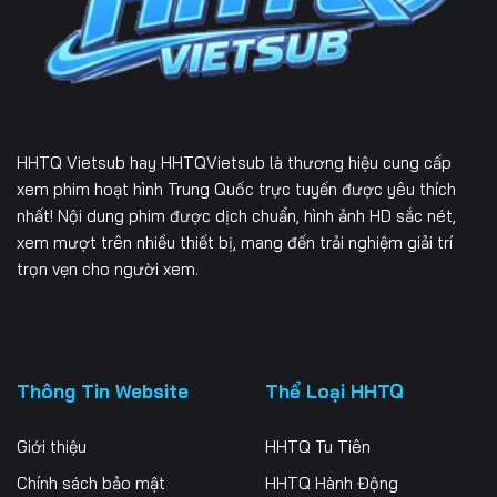
Tập 171
Tập 172
Tập 173
Tập 174
Tập 175
Tập 176
Tập 177
Tập 178
Tập 179
HHTQ Vietsub
hay HHTQVietsub là thương hiệu cung cấp
Tập 180
Tập 181
Tập 182
xem phim hoạt hình Trung Quốc trực tuyến được yêu thích
nhất! Nội dung phim được dịch chuẩn, hình ảnh HD sắc nét,
Tập 183
Tập 184
Tập 185
xem mượt trên nhiều thiết bị, mang đến trải nghiệm giải trí
trọn vẹn cho người xem.
Tập 186
Tập 187
Tập 188
Tập 189
Tập 190
Tập 191
Tập 192
Tập 193
Tập 194
Thông Tin Website
Thể Loại HHTQ
Tập 195
Tập 196
Tập 197
Giới thiệu
HHTQ Tu Tiên
Tập 198
Tập 199
Tập 200
Chính sách bảo mật
HHTQ Hành Động