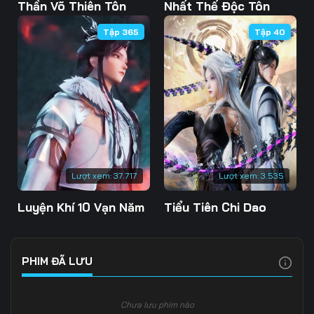
Tập 108
Tập 109
Tập 110
Thần Võ Thiên Tôn
Nhất Thế Độc Tôn
Tập 365
Tập 40
Tập 111
Tập 112
Tập 113
Tập 114
Tập 115
Tập 116
Tập 117
Tập 118
Tập 119
Tập 120
Tập 121
Tập 122
Tập 123
Tập 124
Tập 125
Lượt xem:
37.717
Lượt xem:
3.535
Tập 126
Tập 127
Tập 128
Luyện Khí 10 Vạn Năm
Tiểu Tiên Chi Dao
Tập 129
Tập 130
Tập 131
Tập 132
Tập 133
Tập 134
PHIM ĐÃ LƯU
Tập 135
Tập 136
Tập 137
Chưa lưu phim nào
Tập 138
Tập 139
Tập 140