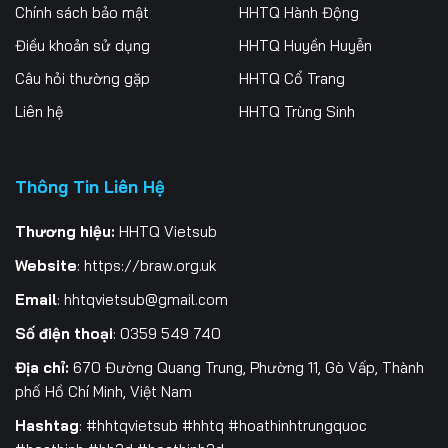
Tập 261
Tập 262
Tập 263
Chính sách bảo mật
HHTQ Hành Động
Điều khoản sử dụng
HHTQ Huyền Huyễn
Tập 264
Tập 265
Tập 266
Câu hỏi thường gặp
HHTQ Cổ Trang
Tập 267
Tập 268
Tập 269
Liên hệ
HHTQ Trùng Sinh
Tập 270
Tập 271
Tập 272
Thông Tin Liên Hệ
Tập 273
Tập 274
Tập 275
Tập 276
Tập 277
Tập 278
Thương hiệu:
HHTQ Vietsub
Website
:
https://braw.org.uk
Tập 279
Tập 280
Tập 281
Email
:
hhtqvietsub@gmail.com
Tập 282
Tập 283
Tập 284
Số điện thoại
: 0359 549 740
Tập 285
Tập 286
Tập 287
Địa chỉ:
670 Đường Quang Trung, Phường 11, Gò Vấp, Thành
phố Hồ Chí Minh, Việt Nam
Tập 288
Tập 289
Tập 290
Hashtag
: #hhtqvietsub #hhtq #hoathinhtrungquoc