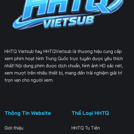
Tập 231
Tập 232
Tập 233
Tập 234
Tập 235
Tập 236
Tập 237
Tập 238
Tập 239
Tập 240
Tập 241
Tập 242
HHTQ Vietsub
hay HHTQVietsub là thương hiệu cung cấp
Tập 243
Tập 244
Tập 245
xem phim hoạt hình Trung Quốc trực tuyến được yêu thích
nhất! Nội dung phim được dịch chuẩn, hình ảnh HD sắc nét,
Tập 246
Tập 247
Tập 248
xem mượt trên nhiều thiết bị, mang đến trải nghiệm giải trí
trọn vẹn cho người xem.
Tập 249
Tập 250
Tập 251
Tập 252
Tập 253
Tập 254
Tập 255
Tập 256
Tập 257
Thông Tin Website
Thể Loại HHTQ
Tập 258
Tập 259
Tập 260
Giới thiệu
HHTQ Tu Tiên