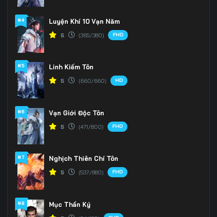
Tập 171
Tập 172
Tập 173
#4
Luyện Khí 10 Vạn Năm
FHD
5
(365/380)
Tập 174
Tập 175
Tập 176
Tập 177
Tập 178
Tập 179
#5
Linh Kiếm Tôn
Tập 180
Tập 181
Tập 182
HD
5
(660/660)
Tập 183
Tập 184
Tập 185
#6
Vạn Giới Độc Tôn
Tập 186
Tập 187
Tập 188
FHD
5
(471/800)
Tập 189
Tập 190
Tập 191
#7
Nghịch Thiên Chí Tôn
Tập 192
Tập 193
Tập 194
FHD
5
(537/880)
Tập 195
Tập 196
Tập 197
#8
Mục Thần Ký
Tập 198
Tập 199
Tập 200