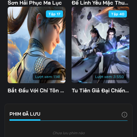
Tập 108
Tập 109
Tập 110
Sơn Hải Phục Ma Lục
Đế Linh Yêu Mặc Thuỷ Linh Lung
Tập 17
Tập 40
Tập 111
Tập 112
Tập 113
Tập 114
Tập 115
Tập 116
Tập 117
Tập 118
Tập 119
Tập 120
Tập 121
Tập 122
Tập 123
Tập 124
Tập 125
Lượt xem:
1.141
Lượt xem:
3.550
Tập 126
Tập 127
Tập 128
Bắt Đầu Với Chí Tôn Đan Điền
Tu Tiên Giả Đại Chiến Siêu Năng Lực 3D
Tập 129
Tập 130
Tập 131
Tập 132
Tập 133
Tập 134
PHIM ĐÃ LƯU
Tập 135
Tập 136
Tập 137
Chưa lưu phim nào
Tập 138
Tập 139
Tập 140