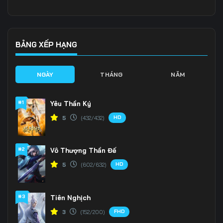
Tập 141
Tập 142
Tập 143
Tập 144
Tập 145
Tập 146
BẢNG XẾP HẠNG
Tập 147
Tập 148
Tập 149
NGÀY
THÁNG
NĂM
Tập 150
Tập 151
Tập 152
#1
Yêu Thần Ký
Tập 153
Tập 154
Tập 155
HD
5
(432/432)
Tập 156
Tập 157
Tập 158
#2
Vô Thượng Thần Đế
Tập 159
Tập 160
Tập 161
HD
5
(602/632)
Tập 162
Tập 163
Tập 164
Tập 165
Tập 166
Tập 167
#3
Tiên Nghịch
FHD
3
(152/200)
Tập 168
Tập 169
Tập 170