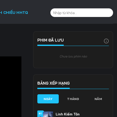
CH CHIẾU HHTQ
PHIM ĐÃ LƯU
Chưa lưu phim nào
BẢNG XẾP HẠNG
NGÀY
THÁNG
NĂM
#1
Linh Kiếm Tôn