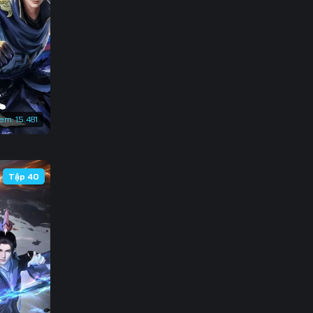
136
143
150
157
xem:
15.481
164
171
Tập 40
178
185
192
199