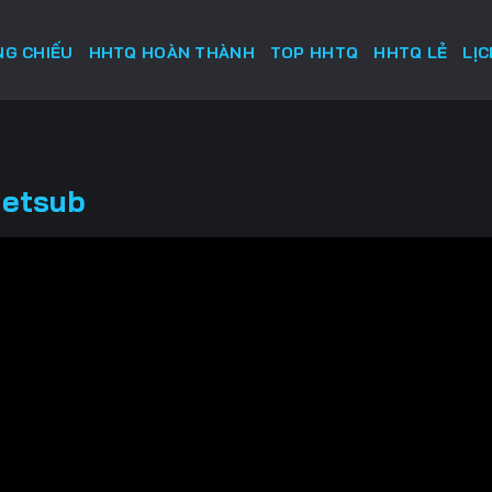
G CHIẾU
HHTQ HOÀN THÀNH
TOP HHTQ
HHTQ LẺ
LỊ
ietsub