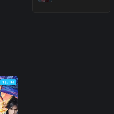
 66
 73
 80
 87
 94
101
108
Tập 174
115
122
129