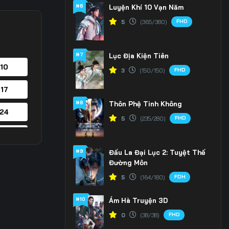
#6
Luyện Khí 10 Vạn Năm
FHD
5
(365/380)
#7
Lục Địa Kiện Tiên
 10
FHD
3
(150/150)
 17
#8
Thôn Phệ Tinh Không
 24
FHD
5
(235/280)
 31
#9
Đấu La Đại Lục 2: Tuyệt Thế
 38
Đường Môn
FDH
5
(164/180)
 45
#10
Ám Hà Truyện 3D
 52
FHD
0
(38/38)
 59