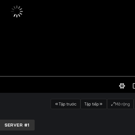
Tập trước
Tập tiếp
Mở rộng
SERVER #1