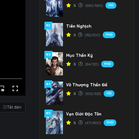
HD
5
(660/660)
#2
Tiên Nghịch
FHD
3
(152/200)
#3
Mục Thần Ký
FHD
5
(94/120)
#4
Vô Thượng Thần Đế
HD
5
(602/632)
Tắt đèn
#5
Vạn Giới Độc Tôn
FHD
5
(471/800)