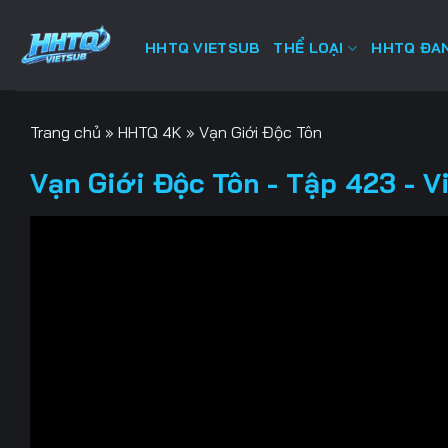
Bỏ
qua
HHTQ VIETSUB
THỂ LOẠI
HHTQ ĐAN
nội
dung
Trang chủ
»
HHTQ 4K
»
Vạn Giới Độc Tôn
Vạn Giới Độc Tôn - Tập 423 - V