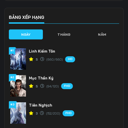
Tập 139
Tập 140
Tập 141
Tập 142
Tập 143
Tập 144
BẢNG XẾP HẠNG
Tập 145
Tập 146
Tập 147
NGÀY
THÁNG
NĂM
Tập 148
Tập 149
Tập 150
#1
Linh Kiếm Tôn
Tập 151
Tập 152
Tập 153
HD
5
(660/660)
Tập 154
Tập 155
Tập 156
#2
Mục Thần Ký
Tập 157
Tập 158
Tập 159
FHD
5
(94/120)
Tập 160
Tập 161
Tập 162
Tập 163
Tập 164
Tập 165
#3
Tiên Nghịch
FHD
3
(152/200)
Tập 166
Tập 167
Tập 168