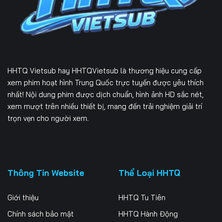
Tập 232
Tập 233
Tập 234
Tập 235
Tập 236
Tập 237
Tập 238
Tập 239
Tập 240
HHTQ Vietsub
hay HHTQVietsub là thương hiệu cung cấp
Tập 241
Tập 242
Tập 243
xem phim hoạt hình Trung Quốc trực tuyến được yêu thích
nhất! Nội dung phim được dịch chuẩn, hình ảnh HD sắc nét,
Tập 244
Tập 245
Tập 246
xem mượt trên nhiều thiết bị, mang đến trải nghiệm giải trí
trọn vẹn cho người xem.
Tập 247
Tập 248
Tập 249
Tập 250
Tập 251
Tập 252
Tập 253
Tập 254
Tập 255
Thông Tin Website
Thể Loại HHTQ
Tập 256
Tập 257
Tập 258
Giới thiệu
HHTQ Tu Tiên
Tập 259
Tập 260
Tập 261
Chính sách bảo mật
HHTQ Hành Động