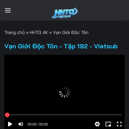
Bỏ
qua
nội
dung
Trang chủ
»
HHTQ 4K
»
Vạn Giới Độc Tôn
Vạn Giới Độc Tôn - Tập 192 - Vietsub
00:00 / 00:00