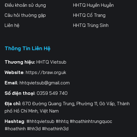
Điều khoản sử dụng
HHTQ Huyền Huyễn
Tập 262
Tập 263
Tập 264
Câu hỏi thường gặp
HHTQ Cổ Trang
Tập 265
Tập 266
Tập 267
Liên hệ
HHTQ Trùng Sinh
Tập 268
Tập 269
Tập 270
Thông Tin Liên Hệ
Tập 271
Tập 272
Tập 273
Tập 274
Tập 275
Tập 276
Thương hiệu:
HHTQ Vietsub
Website
:
https://braw.org.uk
Tập 277
Tập 278
Tập 279
Email
:
hhtqvietsub@gmail.com
Tập 280
Tập 281
Tập 282
Số điện thoại
: 0359 549 740
Tập 283
Tập 284
Tập 285
Địa chỉ:
670 Đường Quang Trung, Phường 11, Gò Vấp, Thành
phố Hồ Chí Minh, Việt Nam
Tập 286
Tập 287
Tập 288
Hashtag
: #hhtqvietsub #hhtq #hoathinhtrungquoc
#hoathinh #hh3d #hoathinh3d
Tập 289
Tập 290
Tập 291