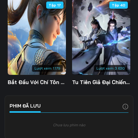
Tập 17
Tập 40
Tập 109
Tập 110
Tập 111
Tập 112
Tập 113
Tập 114
Tập 115
Tập 116
Tập 117
Tập 118
Tập 119
Tập 120
Tập 121
Tập 122
Tập 123
Lượt xem:
1.179
Lượt xem:
3.630
Tập 124
Tập 125
Tập 126
Bắt Đầu Với Chí Tôn Đan Điền
Tu Tiên Giả Đại Chiến Siêu Năng Lực 3D
Tập 127
Tập 128
Tập 129
Tập 130
Tập 131
Tập 132
PHIM ĐÃ LƯU
Tập 133
Tập 134
Tập 135
Chưa lưu phim nào
Tập 136
Tập 137
Tập 138