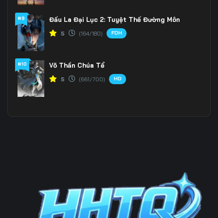
#9
Đấu La Đại Lục 2: Tuyệt Thế Đường Môn
Tập 202
Tập 203
Tập 204
FDH
5
(164/180)
Tập 205
Tập 206
Tập 207
Tập 208
Tập 209
Tập 210
#10
Võ Thần Chúa Tể
HD
5
(661/700)
Tập 211
Tập 212
Tập 213
Tập 214
Tập 215
Tập 216
Tập 217
Tập 218
Tập 219
Tập 220
Tập 221
Tập 222
Tập 223
Tập 224
Tập 225
Tập 226
Tập 227
Tập 228
Tập 229
Tập 230
Tập 231