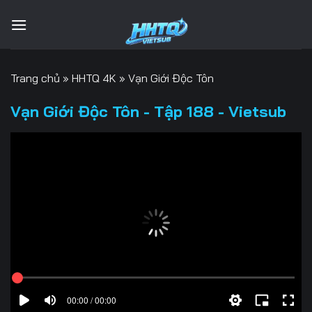
Bỏ
qua
nội
dung
Trang chủ
»
HHTQ 4K
»
Vạn Giới Độc Tôn
Vạn Giới Độc Tôn - Tập 188 - Vietsub
00:00 / 00:00