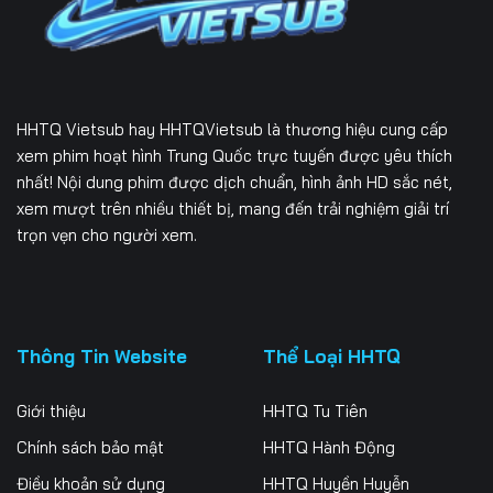
Tập 169
Tập 170
Tập 171
Tập 172
Tập 173
Tập 174
Tập 175
Tập 176
Tập 177
HHTQ Vietsub
hay HHTQVietsub là thương hiệu cung cấp
Tập 178
Tập 179
Tập 180
xem phim hoạt hình Trung Quốc trực tuyến được yêu thích
nhất! Nội dung phim được dịch chuẩn, hình ảnh HD sắc nét,
Tập 181
Tập 182
Tập 183
xem mượt trên nhiều thiết bị, mang đến trải nghiệm giải trí
trọn vẹn cho người xem.
Tập 184
Tập 185
Tập 186
Tập 187
Tập 188
Tập 189
Tập 190
Tập 191
Tập 192
Thông Tin Website
Thể Loại HHTQ
Tập 193
Tập 194
Tập 195
Giới thiệu
HHTQ Tu Tiên
Tập 196
Tập 197
Tập 198
Chính sách bảo mật
HHTQ Hành Động
Điều khoản sử dụng
HHTQ Huyền Huyễn
Tập 199
Tập 200
Tập 201