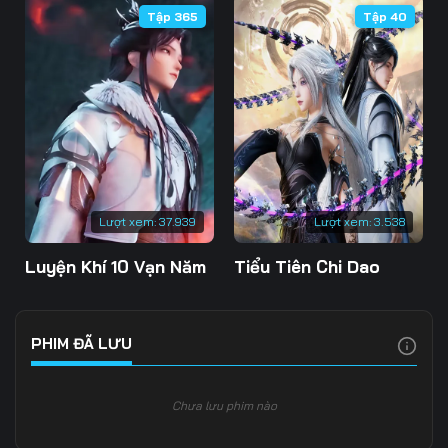
Tập 365
Tập 40
Tập 109
Tập 110
Tập 111
Tập 112
Tập 113
Tập 114
Tập 115
Tập 116
Tập 117
Tập 118
Tập 119
Tập 120
Tập 121
Tập 122
Tập 123
Lượt xem:
37.939
Lượt xem:
3.538
Tập 124
Tập 125
Tập 126
Luyện Khí 10 Vạn Năm
Tiểu Tiên Chi Dao
Tập 127
Tập 128
Tập 129
Tập 130
Tập 131
Tập 132
PHIM ĐÃ LƯU
Tập 133
Tập 134
Tập 135
Chưa lưu phim nào
Tập 136
Tập 137
Tập 138