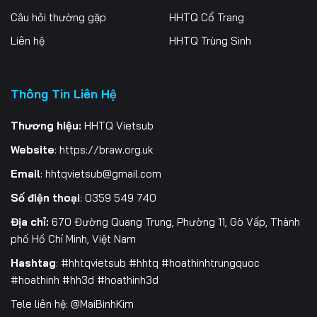
Câu hỏi thường gặp
HHTQ Cổ Trang
Tập 202
Tập 203
Tập 204
Liên hệ
HHTQ Trùng Sinh
Tập 205
Tập 206
Tập 207
Tập 208
Tập 209
Tập 210
Thông Tin Liên Hệ
Tập 211
Tập 212
Tập 213
Thương hiệu:
HHTQ Vietsub
Website
:
https://braw.org.uk
Tập 214
Tập 215
Tập 216
Email
:
hhtqvietsub@gmail.com
Tập 217
Tập 218
Tập 219
Số điện thoại
: 0359 549 740
Tập 220
Tập 221
Tập 222
Địa chỉ:
670 Đường Quang Trung, Phường 11, Gò Vấp, Thành
phố Hồ Chí Minh, Việt Nam
Tập 223
Tập 224
Tập 225
Hashtag
: #hhtqvietsub #hhtq #hoathinhtrungquoc
Tập 226
Tập 227
Tập 228
#hoathinh #hh3d #hoathinh3d
Tele liên hệ: @MaiBinhKim
Tập 229
Tập 230
Tập 231