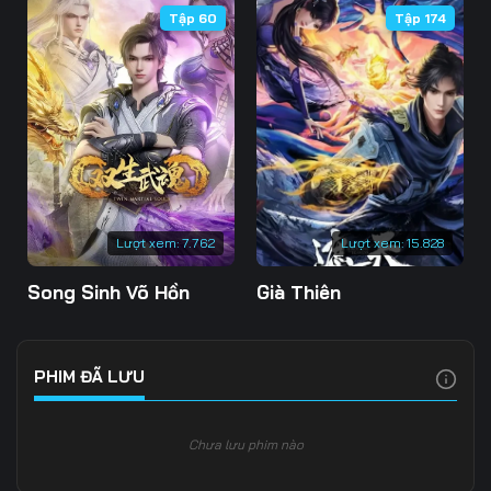
Tập 60
Tập 174
Tập 109
Tập 110
Tập 111
Tập 112
Tập 113
Tập 114
Tập 115
Tập 116
Tập 117
Tập 118
Tập 119
Tập 120
Tập 121
Tập 122
Tập 123
Lượt xem:
7.762
Lượt xem:
15.828
Tập 124
Tập 125
Tập 126
Song Sinh Võ Hồn
Già Thiên
Tập 127
Tập 128
Tập 129
Tập 130
Tập 131
Tập 132
PHIM ĐÃ LƯU
Tập 133
Tập 134
Tập 135
Chưa lưu phim nào
Tập 136
Tập 137
Tập 138