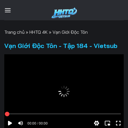
Bỏ
qua
nội
dung
Trang chủ
»
HHTQ 4K
»
Vạn Giới Độc Tôn
Vạn Giới Độc Tôn - Tập 184 - Vietsub
00:00 / 00:00