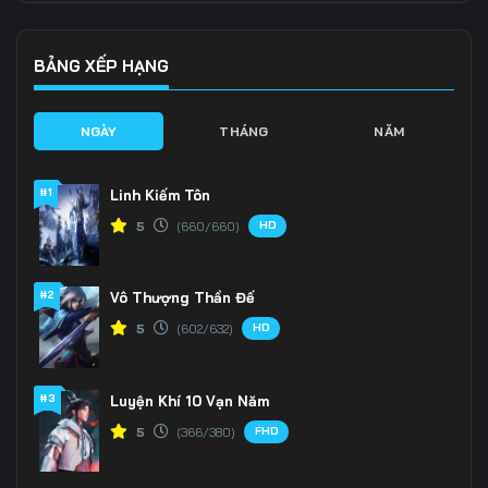
Tập 139
Tập 140
Tập 141
Tập 142
Tập 143
Tập 144
BẢNG XẾP HẠNG
Tập 145
Tập 146
Tập 147
NGÀY
THÁNG
NĂM
Tập 148
Tập 149
Tập 150
#1
Linh Kiếm Tôn
Tập 151
Tập 152
Tập 153
HD
5
(660/660)
Tập 154
Tập 155
Tập 156
#2
Vô Thượng Thần Đế
Tập 157
Tập 158
Tập 159
HD
5
(602/632)
Tập 160
Tập 161
Tập 162
Tập 163
Tập 164
Tập 165
#3
Luyện Khí 10 Vạn Năm
FHD
5
(366/380)
Tập 166
Tập 167
Tập 168