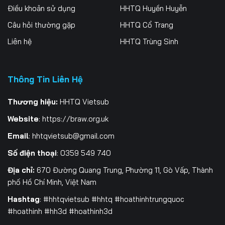
Điều khoản sử dụng
HHTQ Huyền Huyễn
Tập 262
Tập 263
Tập 264
Câu hỏi thường gặp
HHTQ Cổ Trang
Tập 265
Tập 266
Tập 267
Liên hệ
HHTQ Trùng Sinh
Tập 268
Tập 269
Tập 270
Thông Tin Liên Hệ
Tập 271
Tập 272
Tập 273
Tập 274
Tập 275
Tập 276
Thương hiệu:
HHTQ Vietsub
Website
:
https://braw.org.uk
Tập 277
Tập 278
Tập 279
Email
:
hhtqvietsub@gmail.com
Tập 280
Tập 281
Tập 282
Số điện thoại
: 0359 549 740
Tập 283
Tập 284
Tập 285
Địa chỉ:
670 Đường Quang Trung, Phường 11, Gò Vấp, Thành
phố Hồ Chí Minh, Việt Nam
Tập 286
Tập 287
Tập 288
Hashtag
: #hhtqvietsub #hhtq #hoathinhtrungquoc
#hoathinh #hh3d #hoathinh3d
Tập 289
Tập 290
Tập 291