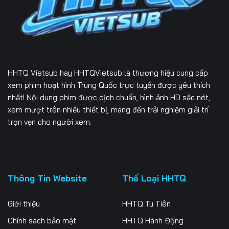
Tập 232
Tập 233
Tập 234
Tập 235
Tập 236
Tập 237
Tập 238
Tập 239
Tập 240
HHTQ Vietsub
hay HHTQVietsub là thương hiệu cung cấp
Tập 241
Tập 242
Tập 243
xem phim hoạt hình Trung Quốc trực tuyến được yêu thích
nhất! Nội dung phim được dịch chuẩn, hình ảnh HD sắc nét,
Tập 244
Tập 245
Tập 246
xem mượt trên nhiều thiết bị, mang đến trải nghiệm giải trí
trọn vẹn cho người xem.
Tập 247
Tập 248
Tập 249
Tập 250
Tập 251
Tập 252
Tập 253
Tập 254
Tập 255
Thông Tin Website
Thể Loại HHTQ
Tập 256
Tập 257
Tập 258
Giới thiệu
HHTQ Tu Tiên
Tập 259
Tập 260
Tập 261
Chính sách bảo mật
HHTQ Hành Động