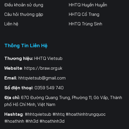
Điều khoản sử dụng
HHTQ Huyền Huyễn
Tập 262
Tập 263
Tập 264
Câu hỏi thường gặp
HHTQ Cổ Trang
Tập 265
Tập 266
Tập 267
Liên hệ
HHTQ Trùng Sinh
Tập 268
Tập 269
Tập 270
Thông Tin Liên Hệ
Tập 271
Tập 272
Tập 273
Tập 274
Tập 275
Tập 276
Thương hiệu:
HHTQ Vietsub
Website
:
https://braw.org.uk
Tập 277
Tập 278
Tập 279
Email
:
hhtqvietsub@gmail.com
Tập 280
Tập 281
Tập 282
Số điện thoại
: 0359 549 740
Tập 283
Tập 284
Tập 285
Địa chỉ:
670 Đường Quang Trung, Phường 11, Gò Vấp, Thành
phố Hồ Chí Minh, Việt Nam
Tập 286
Tập 287
Tập 288
Hashtag
: #hhtqvietsub #hhtq #hoathinhtrungquoc
#hoathinh #hh3d #hoathinh3d
Tập 289
Tập 290
Tập 291