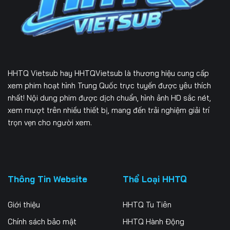
Tập 232
Tập 233
Tập 234
Tập 235
Tập 236
Tập 237
Tập 238
Tập 239
Tập 240
HHTQ Vietsub
hay HHTQVietsub là thương hiệu cung cấp
Tập 241
Tập 242
Tập 243
xem phim hoạt hình Trung Quốc trực tuyến được yêu thích
nhất! Nội dung phim được dịch chuẩn, hình ảnh HD sắc nét,
Tập 244
Tập 245
Tập 246
xem mượt trên nhiều thiết bị, mang đến trải nghiệm giải trí
trọn vẹn cho người xem.
Tập 247
Tập 248
Tập 249
Tập 250
Tập 251
Tập 252
Tập 253
Tập 254
Tập 255
Thông Tin Website
Thể Loại HHTQ
Tập 256
Tập 257
Tập 258
Giới thiệu
HHTQ Tu Tiên
Tập 259
Tập 260
Tập 261
Chính sách bảo mật
HHTQ Hành Động