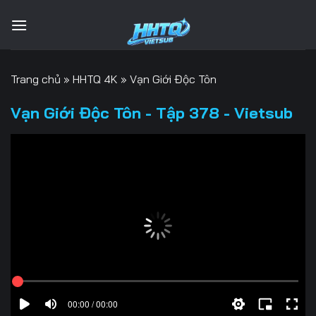
Bỏ
qua
nội
dung
Trang chủ
»
HHTQ 4K
»
Vạn Giới Độc Tôn
Vạn Giới Độc Tôn - Tập 378 - Vietsub
00:00 / 00:00