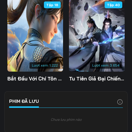
Tập 18
Tập 40
Tập 109
Tập 110
Tập 111
Tập 112
Tập 113
Tập 114
Tập 115
Tập 116
Tập 117
Tập 118
Tập 119
Tập 120
Tập 121
Tập 122
Tập 123
Lượt xem:
1.222
Lượt xem:
3.654
Tập 124
Tập 125
Tập 126
Bắt Đầu Với Chí Tôn Đan Điền
Tu Tiên Giả Đại Chiến Siêu Năng Lực 3D
Tập 127
Tập 128
Tập 129
Tập 130
Tập 131
Tập 132
PHIM ĐÃ LƯU
Tập 133
Tập 134
Tập 135
Chưa lưu phim nào
Tập 136
Tập 137
Tập 138