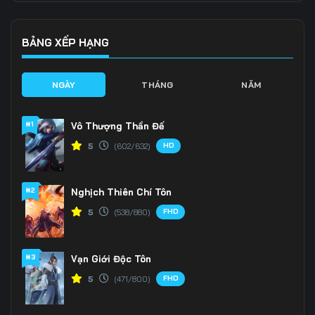
Tập 139
Tập 140
Tập 141
Tập 142
Tập 143
Tập 144
BẢNG XẾP HẠNG
Tập 145
Tập 146
Tập 147
NGÀY
THÁNG
NĂM
Tập 148
Tập 149
Tập 150
#1
Vô Thượng Thần Đế
Tập 151
Tập 152
Tập 153
HD
5
(602/632)
Tập 154
Tập 155
Tập 156
#2
Nghịch Thiên Chí Tôn
Tập 157
Tập 158
Tập 159
FHD
5
(538/880)
Tập 160
Tập 161
Tập 162
Tập 163
Tập 164
Tập 165
#3
Vạn Giới Độc Tôn
FHD
5
(471/800)
Tập 166
Tập 167
Tập 168