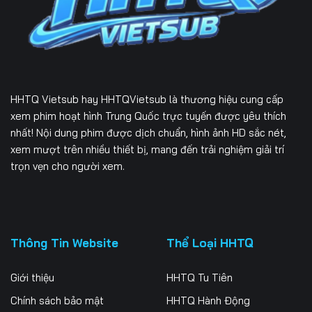
Tập 232
Tập 233
Tập 234
Tập 235
Tập 236
Tập 237
Tập 238
Tập 239
Tập 240
HHTQ Vietsub
hay HHTQVietsub là thương hiệu cung cấp
Tập 241
Tập 242
Tập 243
xem phim hoạt hình Trung Quốc trực tuyến được yêu thích
nhất! Nội dung phim được dịch chuẩn, hình ảnh HD sắc nét,
Tập 244
Tập 245
Tập 246
xem mượt trên nhiều thiết bị, mang đến trải nghiệm giải trí
trọn vẹn cho người xem.
Tập 247
Tập 248
Tập 249
Tập 250
Tập 251
Tập 252
Tập 253
Tập 254
Tập 255
Thông Tin Website
Thể Loại HHTQ
Tập 256
Tập 257
Tập 258
Giới thiệu
HHTQ Tu Tiên
Tập 259
Tập 260
Tập 261
Chính sách bảo mật
HHTQ Hành Động