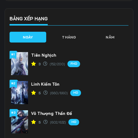
Tập 139
Tập 140
Tập 141
Tập 142
Tập 143
Tập 144
BẢNG XẾP HẠNG
Tập 145
Tập 146
Tập 147
NGÀY
THÁNG
NĂM
Tập 148
Tập 149
Tập 150
#1
Tiên Nghịch
Tập 151
Tập 152
Tập 153
FHD
3
(152/200)
Tập 154
Tập 155
Tập 156
#2
Linh Kiếm Tôn
Tập 157
Tập 158
Tập 159
HD
5
(660/660)
Tập 160
Tập 161
Tập 162
Tập 163
Tập 164
Tập 165
#3
Vô Thượng Thần Đế
HD
5
(602/632)
Tập 166
Tập 167
Tập 168