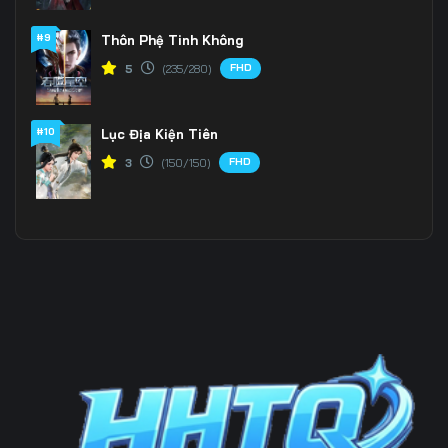
#9
Thôn Phệ Tinh Không
Tập 202
Tập 203
Tập 204
FHD
5
(235/280)
Tập 205
Tập 206
Tập 207
Tập 208
Tập 209
Tập 210
#10
Lục Địa Kiện Tiên
FHD
3
(150/150)
Tập 211
Tập 212
Tập 213
Tập 214
Tập 215
Tập 216
Tập 217
Tập 218
Tập 219
Tập 220
Tập 221
Tập 222
Tập 223
Tập 224
Tập 225
Tập 226
Tập 227
Tập 228
Tập 229
Tập 230
Tập 231