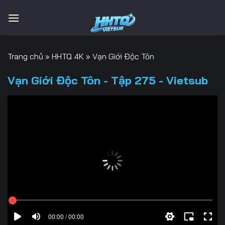
Bỏ
qua
nội
dung
Trang chủ
»
HHTQ 4K
»
Vạn Giới Độc Tôn
Vạn Giới Độc Tôn - Tập 275 - Vietsub
00:00 / 00:00