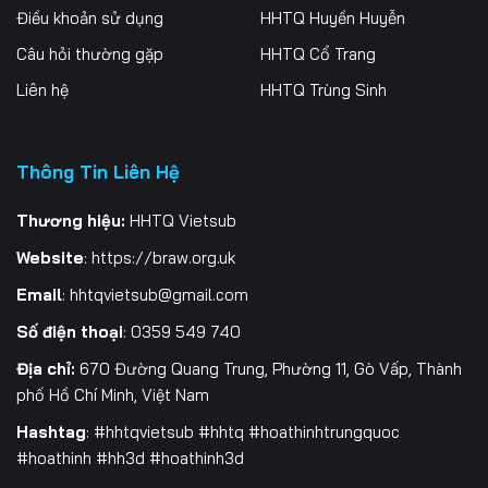
Điều khoản sử dụng
HHTQ Huyền Huyễn
Tập 262
Tập 263
Tập 264
Câu hỏi thường gặp
HHTQ Cổ Trang
Tập 265
Tập 266
Tập 267
Liên hệ
HHTQ Trùng Sinh
Tập 268
Tập 269
Tập 270
Thông Tin Liên Hệ
Tập 271
Tập 272
Tập 273
Tập 274
Tập 275
Tập 276
Thương hiệu:
HHTQ Vietsub
Website
:
https://braw.org.uk
Tập 277
Tập 278
Tập 279
Email
:
hhtqvietsub@gmail.com
Tập 280
Tập 281
Tập 282
Số điện thoại
: 0359 549 740
Tập 283
Tập 284
Tập 285
Địa chỉ:
670 Đường Quang Trung, Phường 11, Gò Vấp, Thành
phố Hồ Chí Minh, Việt Nam
Tập 286
Tập 287
Tập 288
Hashtag
: #hhtqvietsub #hhtq #hoathinhtrungquoc
#hoathinh #hh3d #hoathinh3d
Tập 289
Tập 290
Tập 291