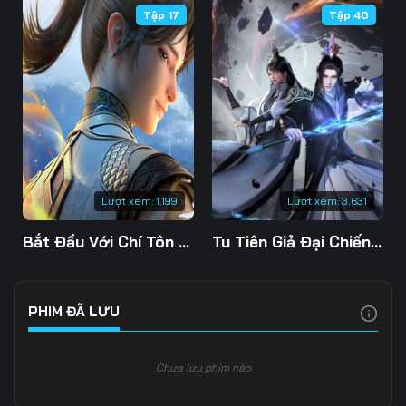
Tập 17
Tập 40
Tập 109
Tập 110
Tập 111
Tập 112
Tập 113
Tập 114
Tập 115
Tập 116
Tập 117
Tập 118
Tập 119
Tập 120
Tập 121
Tập 122
Tập 123
Lượt xem:
1.199
Lượt xem:
3.631
Tập 124
Tập 125
Tập 126
Bắt Đầu Với Chí Tôn Đan Điền
Tu Tiên Giả Đại Chiến Siêu Năng Lực 3D
Tập 127
Tập 128
Tập 129
Tập 130
Tập 131
Tập 132
PHIM ĐÃ LƯU
Tập 133
Tập 134
Tập 135
Chưa lưu phim nào
Tập 136
Tập 137
Tập 138