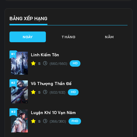
Tập 139
Tập 140
Tập 141
Tập 142
Tập 143
Tập 144
BẢNG XẾP HẠNG
Tập 145
Tập 146
Tập 147
NGÀY
THÁNG
NĂM
Tập 148
Tập 149
Tập 150
#1
Linh Kiếm Tôn
Tập 151
Tập 152
Tập 153
HD
5
(660/660)
Tập 154
Tập 155
Tập 156
#2
Vô Thượng Thần Đế
Tập 157
Tập 158
Tập 159
HD
5
(602/632)
Tập 160
Tập 161
Tập 162
Tập 163
Tập 164
Tập 165
#3
Luyện Khí 10 Vạn Năm
FHD
5
(366/380)
Tập 166
Tập 167
Tập 168