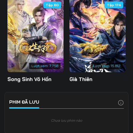
Tập 60
Tập 174
Tập 109
Tập 110
Tập 111
Tập 112
Tập 113
Tập 114
Tập 115
Tập 116
Tập 117
Tập 118
Tập 119
Tập 120
Tập 121
Tập 122
Tập 123
Lượt xem:
7.758
Lượt xem:
15.812
Tập 124
Tập 125
Tập 126
Song Sinh Võ Hồn
Già Thiên
Tập 127
Tập 128
Tập 129
Tập 130
Tập 131
Tập 132
PHIM ĐÃ LƯU
Tập 133
Tập 134
Tập 135
Chưa lưu phim nào
Tập 136
Tập 137
Tập 138