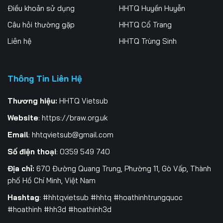
Điều khoản sử dụng
HHTQ Huyền Huyễn
Tập 262
Tập 263
Tập 264
Câu hỏi thường gặp
HHTQ Cổ Trang
Tập 265
Tập 266
Tập 267
Liên hệ
HHTQ Trùng Sinh
Tập 268
Tập 269
Tập 270
Thông Tin Liên Hệ
Tập 271
Tập 272
Tập 273
Tập 274
Tập 275
Tập 276
Thương hiệu:
HHTQ Vietsub
Website
:
https://braw.org.uk
Tập 277
Tập 278
Tập 279
Email
:
hhtqvietsub@gmail.com
Tập 280
Tập 281
Tập 282
Số điện thoại
: 0359 549 740
Tập 283
Tập 284
Tập 285
Địa chỉ:
670 Đường Quang Trung, Phường 11, Gò Vấp, Thành
phố Hồ Chí Minh, Việt Nam
Tập 286
Tập 287
Tập 288
Hashtag
: #hhtqvietsub #hhtq #hoathinhtrungquoc
#hoathinh #hh3d #hoathinh3d
Tập 289
Tập 290
Tập 291