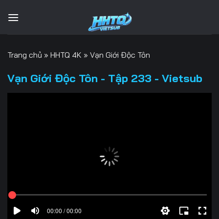
Bỏ
qua
nội
dung
Trang chủ
»
HHTQ 4K
»
Vạn Giới Độc Tôn
Vạn Giới Độc Tôn - Tập 233 - Vietsub
00:00 / 00:00