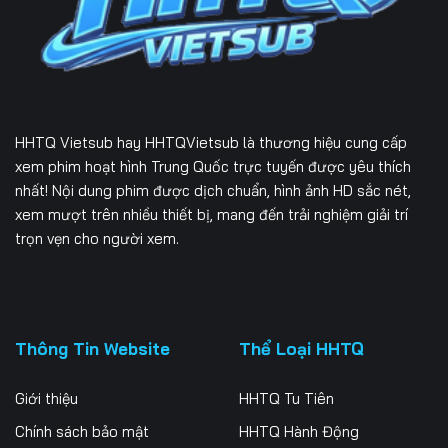
Tập 232
Tập 233
Tập 234
Tập 235
Tập 236
Tập 237
Tập 238
Tập 239
Tập 240
HHTQ Vietsub
hay HHTQVietsub là thương hiệu cung cấp
Tập 241
Tập 242
Tập 243
xem phim hoạt hình Trung Quốc trực tuyến được yêu thích
nhất! Nội dung phim được dịch chuẩn, hình ảnh HD sắc nét,
Tập 244
Tập 245
Tập 246
xem mượt trên nhiều thiết bị, mang đến trải nghiệm giải trí
trọn vẹn cho người xem.
Tập 247
Tập 248
Tập 249
Tập 250
Tập 251
Tập 252
Tập 253
Tập 254
Tập 255
Thông Tin Website
Thể Loại HHTQ
Tập 256
Tập 257
Tập 258
Giới thiệu
HHTQ Tu Tiên
Tập 259
Tập 260
Tập 261
Chính sách bảo mật
HHTQ Hành Động