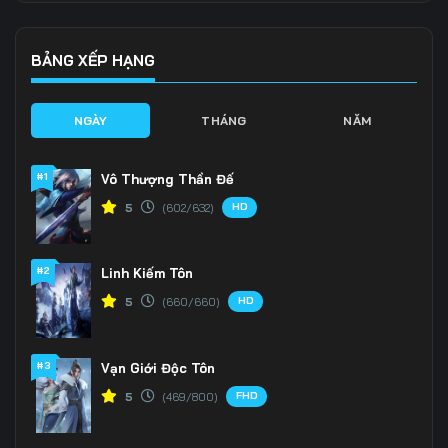
Tập 139
Tập 140
Tập 141
Tập 142
Tập 143
Tập 144
BẢNG XẾP HẠNG
Tập 145
Tập 146
Tập 147
NGÀY
THÁNG
NĂM
Tập 148
Tập 149
Tập 150
#1
Vô Thượng Thần Đế
Tập 151
Tập 152
Tập 153
HD
5
(602/632)
Tập 154
Tập 155
Tập 156
#2
Linh Kiếm Tôn
Tập 157
Tập 158
Tập 159
HD
5
(660/660)
Tập 160
Tập 161
Tập 162
Tập 163
Tập 164
Tập 165
#3
Vạn Giới Độc Tôn
FHD
5
(469/800)
Tập 166
Tập 167
Tập 168