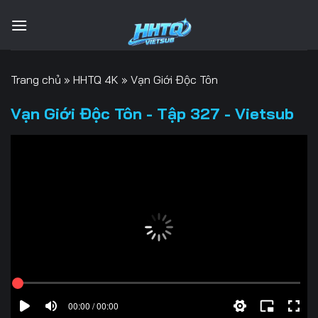
Bỏ
qua
nội
dung
Trang chủ
»
HHTQ 4K
»
Vạn Giới Độc Tôn
Vạn Giới Độc Tôn - Tập 327 - Vietsub
00:00 / 00:00