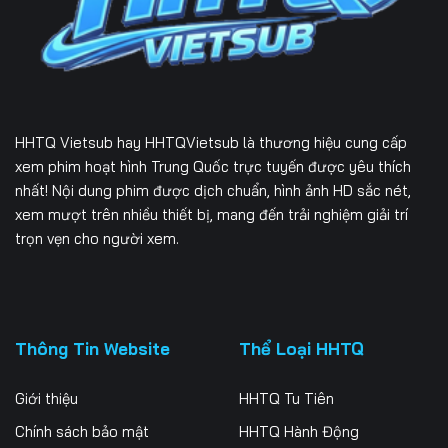
Tập 232
Tập 233
Tập 234
Tập 235
Tập 236
Tập 237
Tập 238
Tập 239
Tập 240
HHTQ Vietsub
hay HHTQVietsub là thương hiệu cung cấp
Tập 241
Tập 242
Tập 243
xem phim hoạt hình Trung Quốc trực tuyến được yêu thích
nhất! Nội dung phim được dịch chuẩn, hình ảnh HD sắc nét,
Tập 244
Tập 245
Tập 246
xem mượt trên nhiều thiết bị, mang đến trải nghiệm giải trí
trọn vẹn cho người xem.
Tập 247
Tập 248
Tập 249
Tập 250
Tập 251
Tập 252
Tập 253
Tập 254
Tập 255
Thông Tin Website
Thể Loại HHTQ
Tập 256
Tập 257
Tập 258
Giới thiệu
HHTQ Tu Tiên
Tập 259
Tập 260
Tập 261
Chính sách bảo mật
HHTQ Hành Động