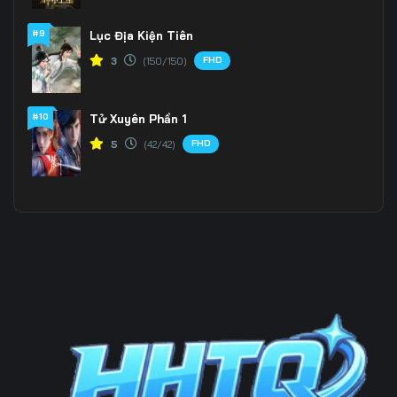
#9
Lục Địa Kiện Tiên
Tập 202
Tập 203
Tập 204
FHD
3
(150/150)
Tập 205
Tập 206
Tập 207
Tập 208
Tập 209
Tập 210
#10
Tử Xuyên Phần 1
FHD
5
(42/42)
Tập 211
Tập 212
Tập 213
Tập 214
Tập 215
Tập 216
Tập 217
Tập 218
Tập 219
Tập 220
Tập 221
Tập 222
Tập 223
Tập 224
Tập 225
Tập 226
Tập 227
Tập 228
Tập 229
Tập 230
Tập 231