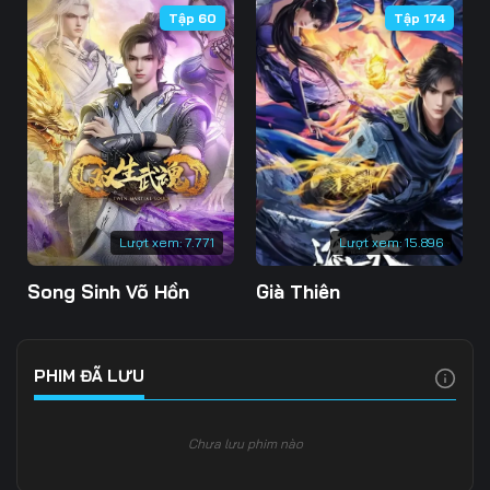
Tập 60
Tập 174
Tập 109
Tập 110
Tập 111
Tập 112
Tập 113
Tập 114
Tập 115
Tập 116
Tập 117
Tập 118
Tập 119
Tập 120
Tập 121
Tập 122
Tập 123
Lượt xem:
7.771
Lượt xem:
15.896
Tập 124
Tập 125
Tập 126
Song Sinh Võ Hồn
Già Thiên
Tập 127
Tập 128
Tập 129
Tập 130
Tập 131
Tập 132
PHIM ĐÃ LƯU
Tập 133
Tập 134
Tập 135
Chưa lưu phim nào
Tập 136
Tập 137
Tập 138