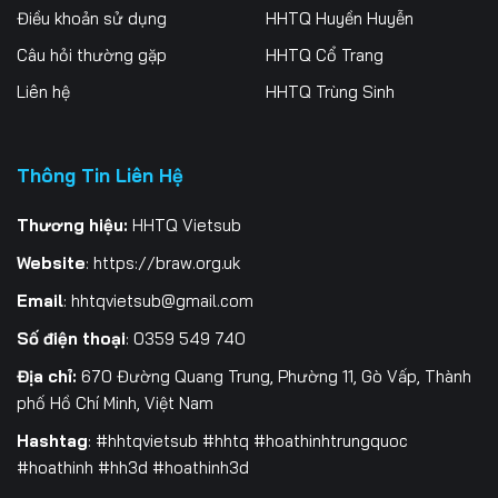
Điều khoản sử dụng
HHTQ Huyền Huyễn
Tập 262
Tập 263
Tập 264
Câu hỏi thường gặp
HHTQ Cổ Trang
Tập 265
Tập 266
Tập 267
Liên hệ
HHTQ Trùng Sinh
Tập 268
Tập 269
Tập 270
Thông Tin Liên Hệ
Tập 271
Tập 272
Tập 273
Tập 274
Tập 275
Tập 276
Thương hiệu:
HHTQ Vietsub
Website
:
https://braw.org.uk
Tập 277
Tập 278
Tập 279
Email
:
hhtqvietsub@gmail.com
Tập 280
Tập 281
Tập 282
Số điện thoại
: 0359 549 740
Tập 283
Tập 284
Tập 285
Địa chỉ:
670 Đường Quang Trung, Phường 11, Gò Vấp, Thành
phố Hồ Chí Minh, Việt Nam
Tập 286
Tập 287
Tập 288
Hashtag
: #hhtqvietsub #hhtq #hoathinhtrungquoc
#hoathinh #hh3d #hoathinh3d
Tập 289
Tập 290
Tập 291